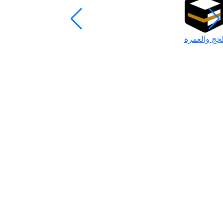
لحج والعمرة
رمضان