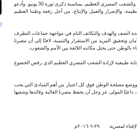
للسيد الرئيس عبد الفتاح السيسي، رئيس الجمهورية، وللشعب المصري العظيم، بمناسبة ذكرى ثورة 30 يونيو، وأدعو
يمة، والإصرار والعمل والإنتاج، من أجل رفعة وطننا العظيم
ا
ة الصف والهدف والتكاتف التام في مواجهة جماعات التطرف
مان وتحقيق المزيد من الاستقرار والتنمية، لافتًا إلى أن مصرنا
تقاء بالوطن حتى يحتل مكانته اللائقة بين الأمم والشعوب.
ن ثورة 30 يونيو جاءت استجابة طبيعية لإرادة الشعب المصري العظيم الذي رفض الخضوع
لجمهورية أن التحلي بروح ثورة 30 يونيو، ووضع مصلحة الوطن فوق كل اعتبار من أهم المبادئ التي يجب
 داعيًا المولى عز وجل أن يحفظ مصرنا الغالية وقائدها وشعبها
تاء لمصرية ٢٩-٦-٢٠١٦م