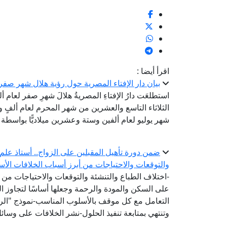
اقرأ أيضا :
بيان دار الإفتاء المصرية حول رؤية هلال شهر صفر لعام 
استطلعَت دارُ الإفتاءِ المصريةُ هلالَ شهرِ صفر لعام 
الثلاثاء التاسع والعشرين من شهر المحرم لعام ألفٍ وأر
شهر يوليو لعام ألفين وستة وعشرين ميلاديًّا بواسطة ال
ضمن دورة تأهيل المقبلين على الزواج.. أستاذ علم ا
والتوقعات والاحتياجات من أبرز أسباب الخلافات الأس
-اختلاف الطباع والتنشئة والتوقعات والاحتياجات من أ
على السكن والمودة والرحمة وجعلها أساسًا لتجاوز ا
التعامل مع كل موقف بالأسلوب المناسب-نموذج "الرشد
وتنتهي بمتابعة تنفيذ الحلول-نشر الخلافات على وسا