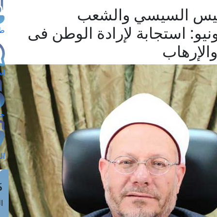
رئيس السيسي والشعب
صري بذكرى ثورة 30 يونيو: استجابة لإرادة الوطن فى
طل
الإرهاب
اس
حج
ال
م
الق