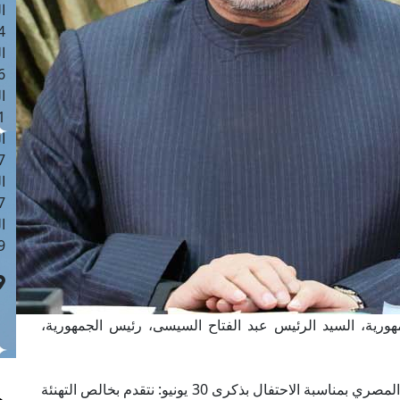
ا
 :42
ا
 :18
ا
 : 1
ا
7
ا
: 43
ا
 :8
هورية، السيد الرئيس عبد الفتاح السيسى، رئيس الجمهورية،
وقال مفتي الجمهورية في كلمته التي وجهها للشعب المصري بمناسبة الاحتفال بذكرى 30 يونيو: نتقدم بخالص التهنئة