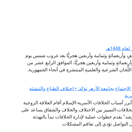
1448هـ
ألفٍ وأربعمائةٍ وثمانية وأربعين هجريًّا بعد غروب شمس يوم
بعمائةٍ وثمانية وأربعين هجريًّا، الموافق الرابع عشر من
لِّجان الشرعيةِ والعلميةِ المنتشرةِ في أنحاء الجمهورية.
لاجتماع بجامعة الأزهر تؤكد: • اختلاف الطباع والتنشئة
رية
برز أسباب الخلافات الأسرية-الإسلام أقام العلاقة الزوجية
لخلافات-التمييز بين الاختلاف والخلاف والشقاق يساعد على
" يقدم خطوات عملية لإدارة الخلافات تبدأ بالتهدئة
ئل التواصل تؤدي إلى تفاقم المشكلات