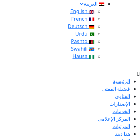
العربية
English
French
Deutsch
Urdu
Pashto
Swahili
Hausa
الرئيسية
فضيلة المفتى
الفتاوى
الإصدارات
الخدمات
المركز الإعلامى
المرئيات
هذا ديننا