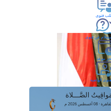
ب فتوى
تعلام عن فتوى
ز موعد
فتوى الهاتفية
َواقِيتُ الصَّـــلاة
اهرة · 08 أغسطس 2026 م