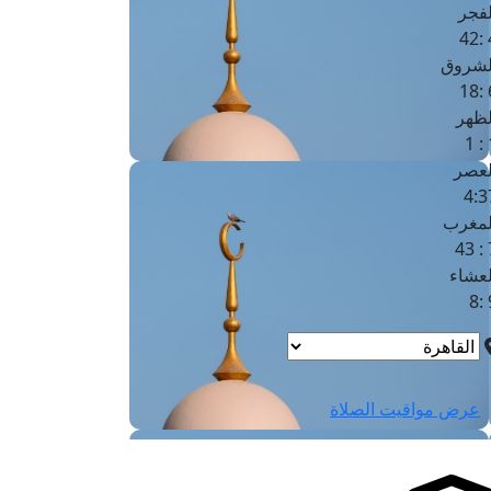
لفجر
4
لشروق
6
لظهر
1
لعصر
4:3
لمغرب
7 
لعشاء
9
عرض مواقيت الصلاة