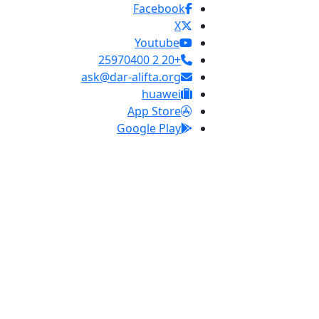
Facebook
X
Youtube
+20 2 25970400
ask@dar-alifta.org
huawei
App Store
Google Play