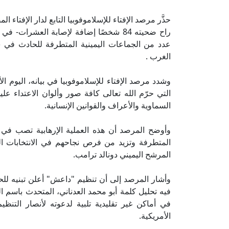
حذَّر مرصد الإفتاء للإسلاموفوبيا التابع لدار الإفت
راح ضحيته 84 شخصًا إضافة لإصابة العشرا
عدد من الجماعات اليمينية المتطرفة للحادث في ش
الغرب .
وشدد مرصد الإفتاء للإسلاموفوبيا في بيانه، اليوم ا
التي حرّم الله تعالى كافة صور وألوان الاعتداء عليه
السماوية والأعراف والقوانين الإنسانية.
وأوضح المرصد أن هذه العملية الإرهابية تصب في
المتطرفة وتزيد من فرص نجاحهم في الانتخابات المخ
المرشح اليميني دونالد ترامب.
وأشار المرصد إلى أن تنظيم "داعش" أعلن تبنيه للحاد
فيه تحليل كلمة أبو محمد العدناني، المتحدث باسم ال
في أماكن غير تقليدية تلبية لدعوته لأنصار التنظيم
الأمريكية.