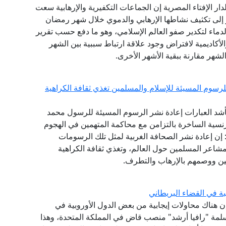
لدار الإفتاء المصرية إن الجماعات التكفيرية والإرهابية سعت
 الماضية وتحديدا منذ هجمات 11 سبتمبر إلى تكثيف نشاطها الإرهابي والدموي خلال شهر رمضان
دماء لتكدير صفو العالم الإسلامي، وهو ما دفع حسب تقرير
لأكاديمية لافتراض وجود علاقة ارتباط سببية بين الشهر
لشهر مقارنة ببقية الأشهر الأخرى.
للرسوم المسيئة للإسلام والمسلمين تغذي ثقافة الكراهية
ة بأشد العبارات إعادة نشر الرسوم المسيئة للرسول محمد
نسية الساخرة بالتزامن مع محاكمة المتهمين في الهجوم
دة عام 2015. وقال المرصد: إن إعادة نشر الصحافة الغربية لمثل تلك الرسومات
شاعر المسلمين حول العالم، وتغذي ثقافة الكراهية
ين ووصمهم بالإرهاب والتطرف.
ة في القضاء البريطاني
 إن هناك محاولات إيجابية من بعض الدول الأوروبية في
مسلمة "رافيا أرشد" منصب قاض في المملكة المتحدة، وهذا