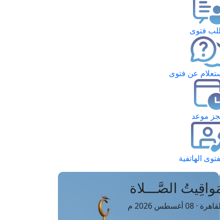
ب فتوى
تعلام عن فتوى
ز موعد
فتوى الهاتفية
َواقِيتُ الصَّـــلاة
اهرة · 08 أغسطس 2026 م