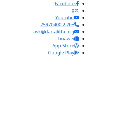
Facebook
X
Youtube
+20 2 25970400
ask@dar-alifta.org
huawei
App Store
Google Play