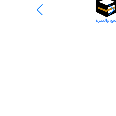
لحج والعمرة
رمضان