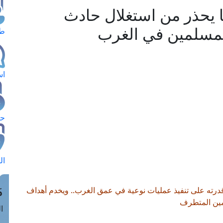
ا يحذر من استغلال حادث
المسلمين في الغرب
طل
اس
حج
ال
م
درته على تنفيذ عمليات نوعية في عمق الغرب.. ويخدم أهداف
مين المتطرف
الق