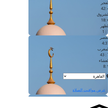
لفجر
4
لشروق
6
لظهر
1
لعصر
4:3
لمغرب
7 
لعشاء
9
عرض مواقيت الصلاة