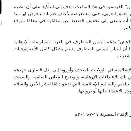
يس" الفرنسية في هذا التوقيت تهدف إلى التأكيد على أن تنظيم
في العمق الغربي، حتى مع تعرضه لأعنف ضربات يتعرض لها منذ
 أنه يسعى إلى تخفيف الضغط عن مقاتليه في معاقله برفع
ا
بير.
داعش" يدعم اليمين المتطرف في الغرب بممارساته الإرهابية
 أن التيار اليميني المتطرف يدعم بشكل كامل الأيديولوجيات
شعبيته.
لإسلامية في الولايات المتحدة وأوروبا إلى بذل قصارى جهدهم
لك الاعتداءات الإرهابية، وتوضيح المعاني السامية والسمحة
لقيم والتعاليم الإسلامية التي تدعو دائمًا لنشر الأمن والسلام
 الاعتداء عليها أو ترويعها.
تاء المصرية ١٧-٧-٢٠١٦م