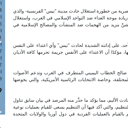
ا
 :42
اء المصرية من خطورة استغلال حادث مدينة "نيس" الفرنسية- والذي
ا
ت- في زيادة موجة العداء ضد التواجد الإسلامي في الغرب، واستغلال
 :18
نِّ مزيد من الهجمات ضد المنشآت والمصالح الإسلامية في
ا
 : 1
ا
لأحد، على إدانته الشديدة لحادث "نيس" وأي اعتداء على النفس
7
ا، مؤكدًا أن الاعتداء على الأنفس جريمة تحرمها كافة الأديان
ا
: 43
ا
 صالح الخطاب اليميني المتطرف في الغرب وتدعم الأصوات
 :8
تلفة، وخاصة الانتخابات الرئاسية الأمريكية، والتي يخوضها
ث الأليم، مما يؤكد ما حذَّر منه المرصد في بيان سابق تناول
تنظيم، والتي أكد فيها أن التنظيم يسعى للقيام بعمليات نوعية
 بالقيام بالعمليات الفردية في دول أوربا والولايات المتحدة