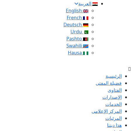
العربية
English
French
Deutsch
Urdu
Pashto
Swahili
Hausa
الرئيسية
فضيلة المفتى
الفتاوى
الإصدارات
الخدمات
المركز الإعلامى
المرئيات
هذا ديننا