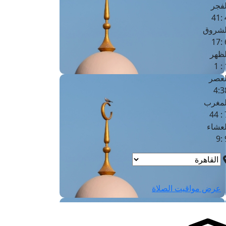
لفجر
4
لشروق
6
لظهر
1
لعصر
4:3
لمغرب
7 
لعشاء
9
عرض مواقيت الصلاة