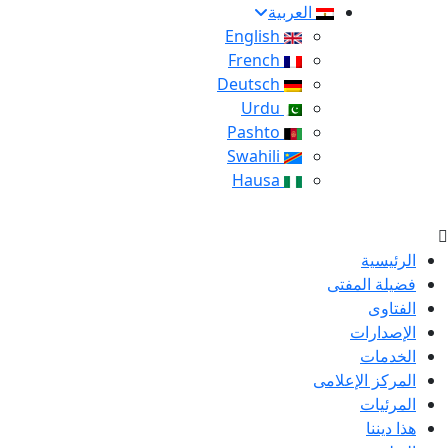
العربية
English
French
Deutsch
Urdu
Pashto
Swahili
Hausa
الرئيسية
فضيلة المفتى
الفتاوى
الإصدارات
الخدمات
المركز الإعلامى
المرئيات
هذا ديننا