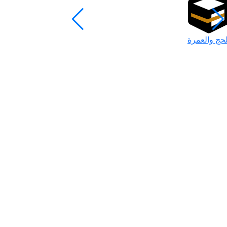
لحج والعمرة
رمضان