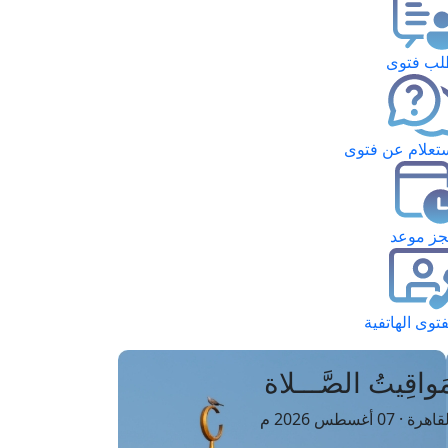
ب فتوى
تعلام عن فتوى
ز موعد
فتوى الهاتفية
َواقِيتُ الصَّـــلاة
اهرة · 07 أغسطس 2026 م