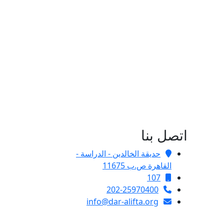
اتصل بنا
حديقة الخالدين - الدراسة -
القاهرة ص.ب 11675
107
202-25970400
info@dar-alifta.org