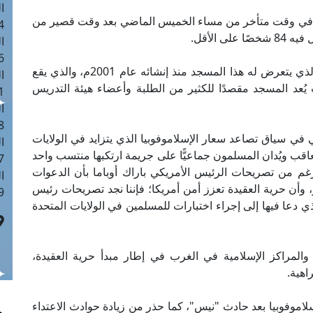
ا
 في وقت متأخر من مساء الخميس الماضي بعد وقت قصير من
 :41
 الأقل.
ا
 :17
وأوضح المرصد أن هذا الحادث هو الأول من نوعه الذي يتعرض له هذا المسجد منذ إنشائه عام 2001م، والذي يقع
ا
يُعد المسجد مقصدًا للكثير من الطلبة وأعضاء هيئة التدريس
 : 1
ا
8
ي سياق تصاعد سعار الإسلاموفوبيا الذي يتزايد في الولايات
ا
عاقب ويُدان المسلمون جماعيًّا على جريمة ارتكبها منتسب واحد
: 44
غم من تصريحات الرئيس الأمريكي باراك أوباما بأن الدعوات
ا
وأن حرية العقيدة تعزز أمن أمريكا؛ فإننا نجد تصريحات رئيس
 :9
دعا فيها إلى إجراء اختبارات للمسلمين في الولايات المتحدة
المراكز الإسلامية في الغرب في إطار مبدأ حرية العقيدة،
اهية.
سلاموفوبيا بعد حادث "نيس"، كما حذر من زيادة حوادث الاعتداء