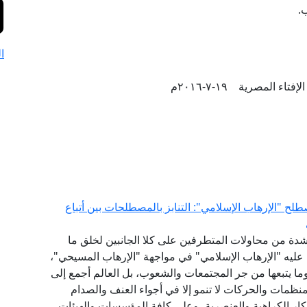
.
ا
تاء المصرية ١٩-٧-٢٠١٦م
طلح "الإرهاب الإسلامي": التنابز بالمصطلحات بين أتباع
 بشدة من محاولات المتطرفين على كلا الجانبين لخلق ما
 عليه "الإرهاب الإسلامي" في مواجهة "الإرهاب المسيحي"،
ما يتبعها من جر المجتمعات والشعوب، بل العالم أجمع إلى
منظمات والحركات لا تنمو إلا في أجواء العنف والصدام
فكار الكراهية والعنصرية، وعلى كافة المؤسسات والهيئات