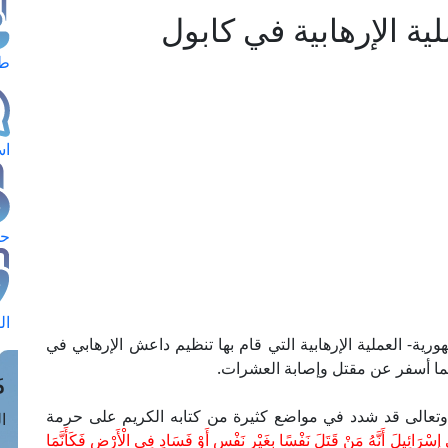
ية الإرهابية في كابول
طل
اس
حج
ال
رية- العملية الإرهابية التي قام بها تنظيم داعش الإرهابي في
 مما أسفر عن مقتل وإصابة العشرات.
م
ه وتعالى قد شدد في مواضع كثيرة من كتابه الكريم على حرمة
الق
إِسْرَائِيلَ أَنَّهُ مَنْ قَتَلَ نَفْسًا بِغَيْرِ نَفْسٍ أَوْ فَسَادٍ فِي الْأَرْضِ فَكَأَنَّمَا