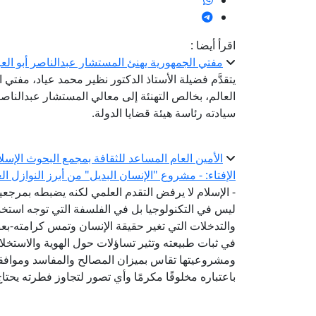
اقرأ أيضا :
مفتي الجمهورية يهنئ المستشار عبدالناصر أبو العز
يتقدَّم فضيلة الأستاذ الدكتور نظير محمد عياد، مفتي ا
العالم، بخالص التهنئة إلى معالي المستشار عبدالناص
سيادته رئاسة هيئة قضايا الدولة.
الأمين العام المساعد للثقافة بمجمع البحوث الإسل
الإفتاء: - مشروع "الإنسان البديل" من أبرز النوازل ا
- الإسلام لا يرفض التقدم العلمي لكنه يضبطه بمرج
ليس في التكنولوجيا بل في الفلسفة التي توجه استخدام
والتدخلات التي تغير حقيقة الإنسان وتمس كرامته-ب
في ثبات طبيعته وتثير تساؤلات حول الهوية والاستخل
ومشروعيتها تقاس بميزان المصالح والمفاسد وموافقته
باعتباره مخلوقًا مكرمًا وأي تصور لتجاوز فطرته يحتا