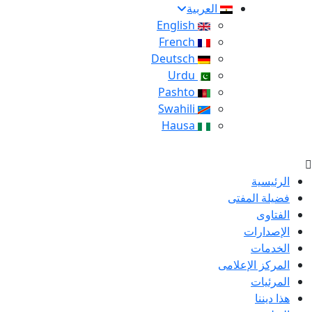
العربية
English
French
Deutsch
Urdu
Pashto
Swahili
Hausa
الرئيسية
فضيلة المفتى
الفتاوى
الإصدارات
الخدمات
المركز الإعلامى
المرئيات
هذا ديننا