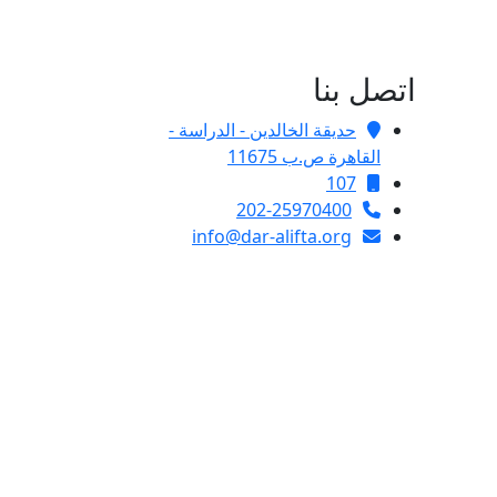
اتصل بنا
حديقة الخالدين - الدراسة -
القاهرة ص.ب 11675
107
202-25970400
info@dar-alifta.org