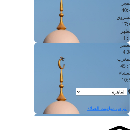
لفجر
4
لشروق
6
لظهر
1
لعصر
4:3
لمغرب
7 
لعشاء
9
عرض مواقيت الصلاة