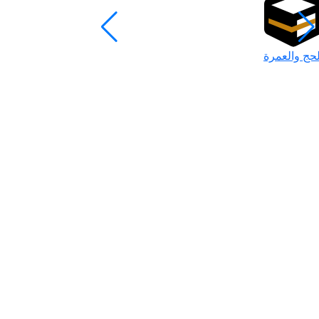
لحج والعمرة
رمضان