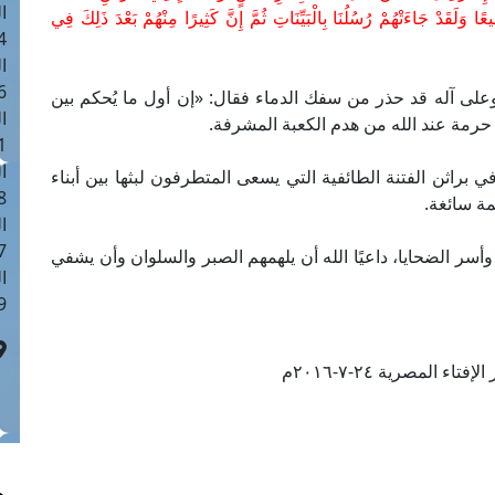
ا
ا وَلَقَدْ جَاءَتْهُمْ رُسُلُنَا بِالْبَيِّنَاتِ ثُمَّ إِنَّ كَثِيرًا مِنْهُمْ بَعْدَ ذَلِكَ فِي
 :40
ا
 :17
على آله قد حذر من سفك الدماء فقال: «إن أول ما يُحكم بين
ا
 حرمة عند الله من هدم الكعبة المشرفة.
 : 1
ا
براثن الفتنة الطائفية التي يسعى المتطرفون لبثها بين أبناء
8
مة سائغة.
ا
: 45
سر الضحايا، داعيًا الله أن يلهمهم الصبر والسلوان وأن يشفي
ا
 :10
تاء المصرية ٢٤-٧-٢٠١٦م