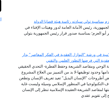
ا
م بمناسبة تولي سيادته رئاسة هيئة قضايا الدولة
لجمهورية، رئيس الأمانة العامة لدور وهيئات الإفتاء في
ر أبو العزم؛ بمناسبة صدور قرار رئيس الجمهورية بتولي
امية في ورشة "النوازل العقدية في الفكر المعاصر" بدار
لعقدية التي فرضها التطور العلمي والتقني
عية الوحي ومقاصد الشريعة وحفظ الفطرة- التحدي الحقيقي
ها وحدود توظيفها-لا بد من التمييز بين العلاج المشروع
عض أطروحات "الإنسان البديل" تعيد تعريف الإنسان وتطعن
اف-التكنولوجيا في المنظور الإسلامي وسيلة وليست غاية
ا لمقاصد الشريعة-العقيدة الإسلامية تنظر إلى الإنسان
ج إلى تقويم عقدي