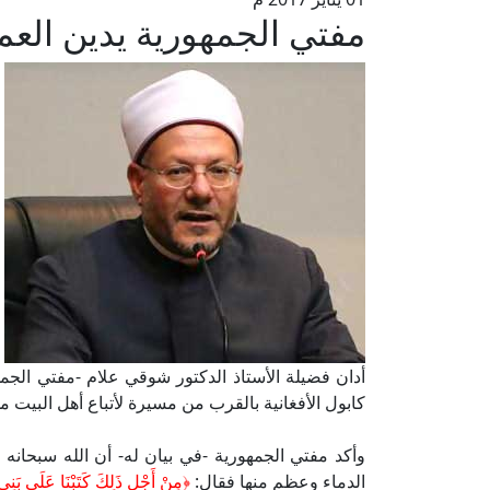
مفتي الجمهورية يدين العمل
أدان فضيلة الأستاذ الدكتور شوقي علام -مفتي الجمهو
كابول الأفغانية بالقرب من مسيرة لأتباع أهل البيت
وأكد مفتي الجمهورية -في بيان له- أن الله سبحان
الدماء وعظم منها فقال:
﴿مِنْ أَجْلِ ذَلِكَ كَتَبْنَا عَلَى بَنِي 