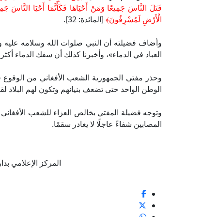
قَتَلَ النَّاسَ جَمِيعًا وَمَنْ أَحْيَاهَا فَكَأَنَّمَا أَحْيَا النَّاسَ جَمِيعً
الْأَرْضِ لَمُسْرِفُونَ﴾
[المائدة: 32].
وأضاف فضيلته أن النبي صلوات الله وسلامه عليه و
العباد في الدماء»، وأخبرنا كذلك أن سفك الدماء أكثر
وحذر مفتي الجمهورية الشعب الأفغاني من الوقوع في 
الوطن الواحد حتى تضعف بنيانهم وتكون لهم البلاد لق
وتوجه فضيلة المفتي بخالص العزاء للشعب الأفغاني وأ
المصابين شفاءً عاجلًا لا يغادر سقمًا.
المركز الإعلامي بدار الإف