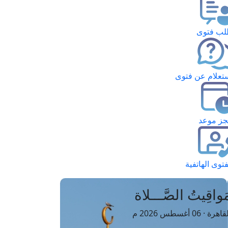
ب فتوى
تعلام عن فتوى
ز موعد
فتوى الهاتفية
َواقِيتُ الصَّـــلاة
اهرة · 06 أغسطس 2026 م