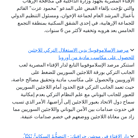
الإفتاء المصرية بجهود وزارة الداخلية في مكافحة الإرهاب
والتي توِّجت بإلقاء القبض على المدعو "محمود عزت" القائم
بأعمال المرشد العام لجماعة الإخوان، ومسئول التنظيم الدولي
للجماعة الإرهابية، في إحدى الشقق السكنية بمنطقة التجمع
الخامس بعد هروبه وتخفيه لأكثر من 6 سنوات.
مرصد الإسلاموفوبيا: يدين الاستغلال التركي للاجئين
للحصول على مكاسب مادية من أوروبا
استنكر مرصد الإسلاموفوبيا التابع لدار الإفتاء المصرية لعب
الجانب التركي بورقة اللاجئين السوريين للضغط على
الأوروبيين والحصول على مكاسب مادية وتحقيق مصالح خاصة،
حيث تعمد الجانب التركي فتح الحدود أمام اللاجئين السوريين
للعبور للجانب اليوناني مع علم النظام التركي بعدم إمكانية
سماح دول الاتحاد بعبور اللاجئين إلى أراضيها، الأمر الذي تسبب
في حدوث صدامات بين الأمن اليوناني واللاجئين السوريين مما
زاد من معاناة اللاجئين ووضعهم في خضم صدامات عنيفة.
دار الإفتاء في موشن جرافيك: - التضخُّمُ السكانيُّ يُكبِّلُ