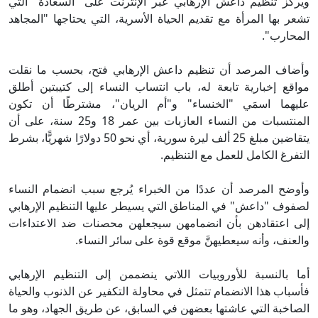
ويركز تنظيم داعش الإرهابي عبر الإنترنت على "السعادة" التي
تشعر بها المرأة مع تقديم الحياة الأسرية، التي يحتاجها "المجاهد
المحارب".
وأضاف المرصد أن تنظيم داعش الإرهابي فتح، بحسب ما نقلت
مواقع إخبارية تابعة له، باب انتساب النساء إلى كتيبتين أطلق
عليهما اسمَي "الخنساء" و"أم الريان"، مشترطًا أن تكون
المنتسبات من النساء العازبات بين عمر 18 و25 سنة، على أن
يتقاضين مبلغ 25 ألف ليرة سورية، أي نحو 50 دولارًا شهريًّا، بشرط
التفرغ الكامل للعمل مع التنظيم.
وأوضح المرصد أن عددًا من الخبراء يُرجع سبب انضمام النساء
لصفوف "داعش" في المناطق التي يسيطر عليها التنظيم الإرهابي
إلى اعتقادهن بأن انضمامهن سيجعلهن محصنات ضد الاعتداءات
والعنف، وأنه سيعطيهنَّ موقع قوة على سائر النساء.
أما بالنسبة للأوروبيات اللاتي ينضممن إلى التنظيم الإرهابي
فأسباب هذا الانضمام تتمثل في محاولة التكفير عن الذنوب والحياة
الصاخبة التي عاشتها بعضهن في السابق، عن طريق الجهاد، وهو ما