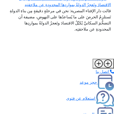
الاقتصادَ وتَعجزُ الدولةُ بمواردِها المحدودةِ عن ملاحقتِه
قالت دار الإفتاء المصرية: نحن في مرحلةٍ دقيقةٍ مِن بناءِ الدولةِ
تَستلزمُ الحرصَ على ما يُساعدُها على النهوضِ، مضيفة أن
التضخُّمَ السكانيَّ يُكبِّلُ الاقتصادَ وتَعجزُ الدولةُ بمواردِها
المحدودةِ عن ملاحقتِه.
اتصل بنا
حجز موعد
استعلام عن فتوى