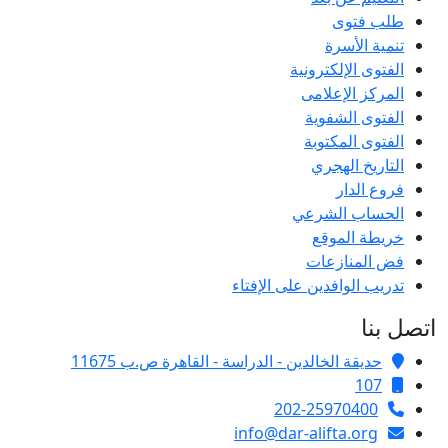
طلب فتوى
تنمية الأسرة
الفتوى الإلكترونية
المركز الإعلامى
الفتوى الشفوية
الفتوى المكتوبة
التاريخ الهجري
فروع الدار
الحساب الشرعي
خريطة الموقع
فض المنازعات
تدريب الوافدين على الإفتاء
اتصل بنا
حديقة الخالدين - الدراسة - القاهرة ص.ب 11675
107
202-25970400
info@dar-alifta.org