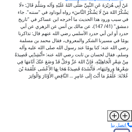
عَنْ أَبِي هُرَيْرَةَ عَنِ النَّبِيِّ صَلَّى اللهُ عَلَيْهِ وَآله وسَلَّمَ قَالَ: «لَا
يَشْكُرُ اللهَ مَنْ لَا يَشْكُرُ النَّاسَ» رواه أبوداود في "سننه". جاء
في سبب ورود هذا الحديث ما أخرجه ابن عساكر في "تاريخ
دمشق" (41/ 147)، عن مالك بن أنس عن الزهري عن أبي
حدرد أو ابن أبي حدرد الأسلمي رضي الله عنهم قال: تذاكرنا
يومًا في مسيرنا الشكر والمعروف، فقال محمد بن مسلمة
رضي الله عنه: كنا يومًا عند رسول الله صلى الله عليه وآله
وسلم، فقال لحسان بن ثابت رضي الله عنه: «أَنْشِدْنِي قَصِيدَةً
مِنْ شِعْرِ الْجَاهِلِيَّةِ، فَإِنَّ اللهَ عَزَّ وَجَلَّ قَدْ وَضَعَ عَنْكَ آثَامَهَا فِي
شِعْرِهَا وَرِوَايَتِهَا»، فَأَنْشَدَهُ قَصِيدَةً هَجَا بِهَا الأَعْشَى عَلْقَمَةَ بْنَ
عُلاثَةَ: عَلْقَمُ مَا أَنْتَ إِلَى عَامِرِ ... النَّاقِضِ الأَوْتَارَ وَالْوَاتِرَ
اتصل بنا