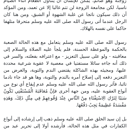
زوجته وهو صائم، يمكن للإنسان أن يتناول الطعام أثناء الصيام
ناسيا، لكن مجامعة الزوجة لن تتم غالبا إلا عن تعمد، ومن المؤكد
أن ذلك سيكون ناتجا عن غلبة الشهوة أو الشبق، ومن هنا كان
الرجل عندما أتى رسول الله صلى الله عليه وسلم متحرقا متلهفا
حاكما على نفسه بالهلاك.
رسول الله صلى الله عليه وسلم يتعامل مع هذه الحالة الصعبة
بالحكمة والموعظة الحسنة، فلم يلجأ عليه الصلاة والسلام إلى
معاقبته - ولو على سبيل التعزيز - مع اعترافه بفعلته، والسر في
ذلك أنه جاءه سائلا مستفتيا في معصية لا عقوبة شرعية محددة
عليها، ومجيئه بهذه الشاكلة يقتضي الندم والتوبة، والغرض من
التعزير دفعه إلى إصلاح أمره بالندم والتوبة، وها هو قد جاء نادما
تائبا، فآثر رسول الله صلى الله عليه وسلم عدم إيقاع أي نوع من
أنواع العقوبة عليه، ومن جهة أخرى فإنَّ مُعَاقَبَةَ الْمُسْتَفْتِي تَكُونُ
سَبَبًا لِتَرْكِ الِاسْتِفْتَاءِ مِنْ النَّاسِ عِنْدَ وُقُوعِهِمْ فِي مِثْلِ ذَلِكَ، وَهَذِهِ
مَفْسَدَةٌ عَظِيمَةٌ يَجِبُ دَفْعُهَا.
بل إن سيد الخلق صلى الله عليه وسلم ذهب إلى إرشاده إلى أنواع
الكفارات في مثل هذه الحالة، فأرشده أولا إلى تحرير عبد من