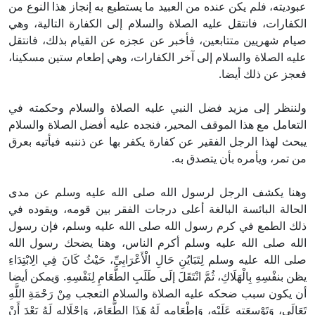
عبوديته، فلم يكن عنده من العبيد ما يستطيع به إنجاز هذا النوع من
الكفارات، فانتقل عليه الصلاة والسلام إلى الكفارة التالية، وهي
صيام شهريين متتابعين، فأخبر عن عجزه عن القيام بذلك، فانتقل
عليه الصلاة والسلام إلى آخر الكفارات، وهي إطعام ستين مسكينا،
فعجز عن ذلك أيضا.
ولننظر إلى مزيد فضل النبي عليه الصلاة والسلام وحكمته في
التعامل مع هذا الموقف المحير، فنجده عليه أفضل الصلاة والسلام
يبحث لهذا الرجل الفقير عن كفارة يكفر بها عن ذننبه فيأتيه بعرق
من تمر، ويأمره بأن يتصدق به.
وهنا يكشف الرجل لرسول الله صلى الله عليه وسلم عن مدى
الحالة البائسة البالغة أعلى درجات الفقر بين قومه، ويقوده في
ذلك الطمع في كرم رسول الله صلى الله عليه وسلم، فإن رسول
الله صلى الله عليه وسلم أكرم الناس، وهنا يضحك رسول الله
صلى الله عليه وسلم لِتَبَايُنِ حَالِ الْأَعْرَابِيِّ، حَيْثُ كَانَ فِي الِابْتِدَاءِ
يظن بنفْسِهِ بِالْهَلَاكِ، ثُمَّ انْتَقَلَ إلَى طَلَبِ الطَّعَامِ لِنَفْسِهِ. وَيمكن أيضا
أن يكون سبب ضحكه عليه الصلاة والسلام التعجب مِنْ رَحْمَةِ اللَّهِ
تَعَالَى، وَتَوْسِعَتِهِ عَلَيْهِ، وَإِطْعَامِهِ لَهُ هَذَا الطَّعَامَ، وَإِحْلَالِهِ لَهُ بَعْدَ أَنْ