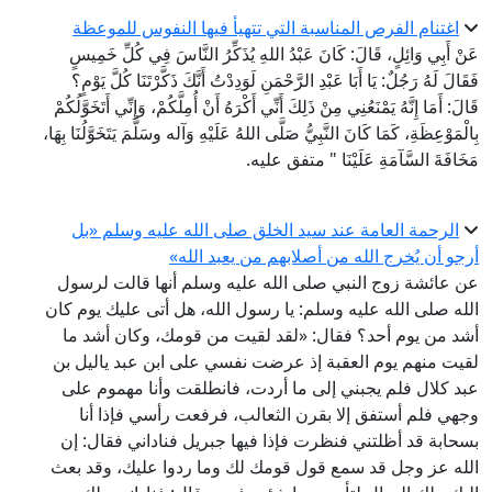
اغتنام الفرص المناسبة التي تتهيأ فيها النفوس للموعظة
عَنْ أَبِي وَائِلٍ، قَالَ: كَانَ عَبْدُ اللهِ يُذَكِّرُ النَّاسَ فِي كُلِّ خَمِيسٍ
فَقَالَ لَهُ رَجُلٌ: يَا أَبَا عَبْدِ الرَّحْمَنِ لَوَدِدْتُ أَنَّكَ ذَكَّرْتَنَا كُلَّ يَوْمٍ؟
قَالَ: أَمَا إِنَّهُ يَمْنَعُنِي مِنْ ذَلِكَ أَنِّي أَكْرَهُ أَنْ أُمِلَّكُمْ، وَإِنِّي أَتَخَوَّلُكُمْ
بِالْمَوْعِظَةِ، كَمَا كَانَ النَّبِيُّ صَلَّى اللهُ عَلَيْهِ وَآله وسَلَّمَ يَتَخَوَّلُنَا بِهَا،
مَخَافَةَ السَّآمَةِ عَلَيْنَا " متفق عليه.
الرحمة العامة عند سيد الخلق صلى الله عليه وسلم «بل
أرجو أن يُخرج الله من أصلابهم من يعبد الله»
عن عائشة زوج النبي صلى الله عليه وسلم أنها قالت لرسول
الله صلى الله عليه وسلم: يا رسول الله، هل أتى عليك يوم كان
أشد من يوم أحد؟ فقال: «لقد لقيت من قومك، وكان أشد ما
لقيت منهم يوم العقبة إذ عرضت نفسي على ابن عبد ياليل بن
عبد كلال فلم يجبني إلى ما أردت، فانطلقت وأنا مهموم على
وجهي فلم أستفق إلا بقرن الثعالب، فرفعت رأسي فإذا أنا
بسحابة قد أظلتني فنظرت فإذا فيها جبريل فناداني فقال: إن
الله عز وجل قد سمع قول قومك لك وما ردوا عليك، وقد بعث