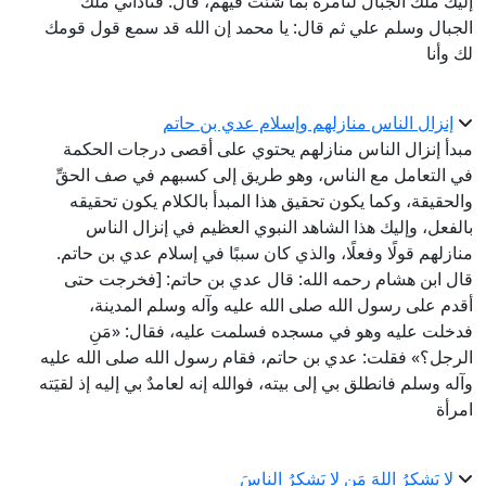
إليك ملك الجبال لتأمره بما شئت فيهم، قال: فناداني ملك
الجبال وسلم علي ثم قال: يا محمد إن الله قد سمع قول قومك
لك وأنا
إنزال الناس منازلهم وإسلام عدي بن حاتم
مبدأ إنزال الناس منازلهم يحتوي على أقصى درجات الحكمة
في التعامل مع الناس، وهو طريق إلى كسبهم في صف الحقِّ
والحقيقة، وكما يكون تحقيق هذا المبدأ بالكلام يكون تحقيقه
بالفعل، وإليك هذا الشاهد النبوي العظيم في إنزال الناس
منازلهم قولًا وفعلًا، والذي كان سببًا في إسلام عدي بن حاتم.
قال ابن هشام رحمه الله: قال عدي بن حاتم: [فخرجت حتى
أقدم على رسول الله صلى الله عليه وآله وسلم المدينة،
فدخلت عليه وهو في مسجده فسلمت عليه، فقال: «مَنِ
الرجل؟» فقلت: عدي بن حاتم، فقام رسول الله صلى الله عليه
وآله وسلم فانطلق بي إلى بيته، فوالله إنه لعامدٌ بي إليه إذ لقيَته
امرأة
لا يَشكرُ اللهَ مَن لا يَشكرُ الناسَ