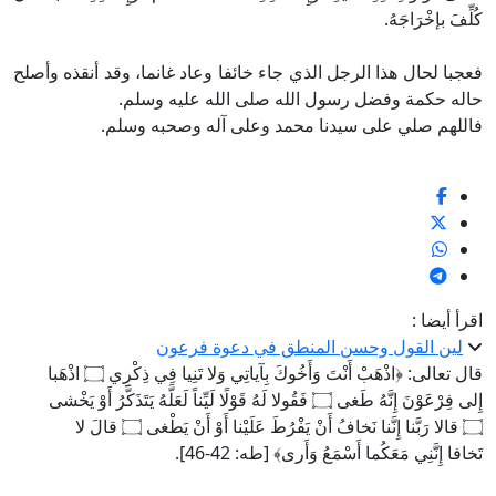
كُلِّفَ بإخْرَاجَهُ.
فعجبا لحال هذا الرجل الذي جاء خائفا وعاد غانما، وقد أنقذه وأصلح
حاله حكمة وفضل رسول الله صلى الله عليه وسلم.
فاللهم صلي على سيدنا محمد وعلى آله وصحبه وسلم.
اقرأ أيضا :
لين القول وحسن المنطق في دعوة فرعون
قال تعالى: ﴿اذْهَبْ أَنْتَ وَأَخُوكَ بِآياتِي وَلا تَنِيا فِي ذِكْرِي ۝ اذْهَبا
إِلى فِرْعَوْنَ إِنَّهُ طَغى ۝ فَقُولا لَهُ قَوْلًا لَيِّناً لَعَلَّهُ يَتَذَكَّرُ أَوْ يَخْشى
۝ قالا رَبَّنا إِنَّنا نَخافُ أَنْ يَفْرُطَ عَلَيْنا أَوْ أَنْ يَطْغى ۝ قالَ لا
تَخافا إِنَّنِي مَعَكُما أَسْمَعُ وَأَرى﴾ [طه: 42-46].