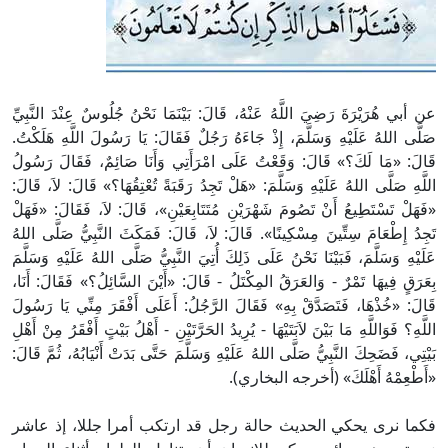
عن أبي هُرَيْرَةَ رَضِيَ اللَّهُ عَنْهُ، قَالَ: بَيْنَمَا نَحْنُ جُلُوسٌ عِنْدَ النَّبِيِّ
صَلَّى اللهُ عَلَيْهِ وَسَلَّمَ، إِذْ جَاءَهُ رَجُلٌ فَقَالَ: يَا رَسُولَ اللَّهِ هَلَكْتُ.
قَالَ: «مَا لَكَ؟» قَالَ: وَقَعْتُ عَلَى امْرَأَتِي وَأَنَا صَائِمٌ، فَقَالَ رَسُولُ
اللَّهِ صَلَّى اللهُ عَلَيْهِ وَسَلَّمَ: «هَلْ تَجِدُ رَقَبَةً تُعْتِقُهَا؟» قَالَ: لاَ، قَالَ:
«فَهَلْ تَسْتَطِيعُ أَنْ تَصُومَ شَهْرَيْنِ مُتَتَابِعَيْنِ»، قَالَ: لاَ، فَقَالَ: «فَهَلْ
تَجِدُ إِطْعَامَ سِتِّينَ مِسْكِينًا». قَالَ: لاَ، قَالَ: فَمَكَثَ النَّبِيُّ صَلَّى اللهُ
عَلَيْهِ وَسَلَّمَ، فَبَيْنَا نَحْنُ عَلَى ذَلِكَ أُتِيَ النَّبِيُّ صَلَّى اللهُ عَلَيْهِ وَسَلَّمَ
بِعَرَقٍ فِيهَا تَمْرٌ - وَالعَرَقُ المِكْتَلُ - قَالَ: «أَيْنَ السَّائِلُ؟» فَقَالَ: أَنَا،
قَالَ: «خُذْهَا، فَتَصَدَّقْ بِهِ» فَقَالَ الرَّجُلُ: أَعَلَى أَفْقَرَ مِنِّي يَا رَسُولَ
اللَّهِ؟ فَوَاللَّهِ مَا بَيْنَ لاَبَتَيْهَا - يُرِيدُ الحَرَّتَيْنِ - أَهْلُ بَيْتٍ أَفْقَرُ مِنْ أَهْلِ
بَيْتِي، فَضَحِكَ النَّبِيُّ صَلَّى اللهُ عَلَيْهِ وَسَلَّمَ حَتَّى بَدَتْ أَنْيَابُهُ، ثُمَّ قَالَ:
«أَطْعِمْهُ أَهْلَكَ» (أخرجه البخاري).
فكما نرى يحكي الحديث حالة رجل قد ارتكب أمرا جللا، إذ عاشر