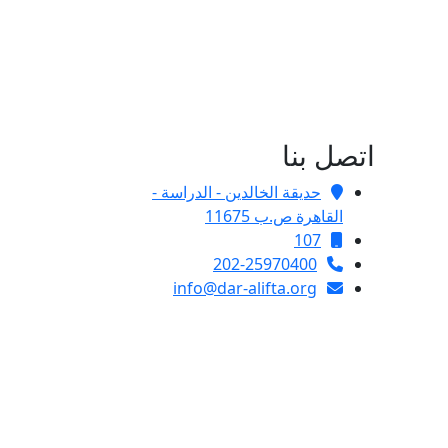
اتصل بنا
حديقة الخالدين - الدراسة -
القاهرة ص.ب 11675
107
202-25970400
info@dar-alifta.org