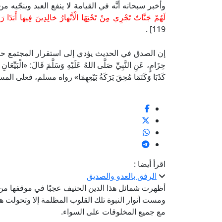
وأخبر سبحانه أنَّه في القيامة لا ينفع العبد وينجّيه م
لَهُمْ جَنَّاتٌ تَجْرِي مِنْ تَحْتِهَا الْأَنْهارُ خالِدِينَ فِيها أَبَدًا 
119] .
إن الصدق في الحديث يؤدي إلى استقرار المجتمع حتى 
حِزَامٍ، عَنِ النَّبِيِّ صَلَّى اللهُ عَلَيْهِ وَسَلَّمَ قَالَ: «الْبَيِّعَانِ بِا
كَذَبَا وَكَتَمَا مُحِقَ بَرَكَةُ بَيْعِهِمَا» رواه مسلم، 
اقرأ أيضا :
الرفق بالعدو والصديق
أظهرت شمائل هذا الدين الحنيف عجبًا في موقفها من ا
ومست أنوار النبوة تلك القلوب المظلمة إلا وتحولت هذ
مع جميع المخلوقات على السواء.