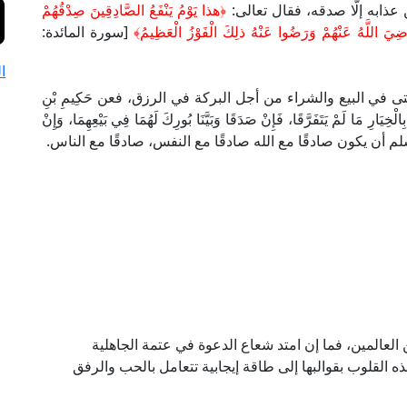
ن عذابه إلَّا صدقه، فقال تعالى:
﴿
هذا يَوْمُ يَنْفَعُ الصَّادِقِينَ صِدْقُهُمْ
رَضِيَ اللَّهُ عَنْهُمْ وَرَضُوا عَنْهُ ذلِكَ الْفَوْزُ الْعَظِيمُ
﴾
[سورة المائدة:
ا
في البيع والشراء من أجل البركة في الرزق، فعن حَكِيمِ بْنِ
لْخِيَارِ مَا لَمْ يَتَفَرَّقَا، فَإِنْ صَدَقَا وَبَيَّنَا بُورِكَ لَهُمَا فِي بَيْعِهِمَا، وَإِنْ
فعلى المسلم أن يكون صادقًا مع الله صادقًا مع النفس، صادقًا مع الناس.
لعالمين، فما إن امتد شعاع الدعوة في عتمة الجاهلية
ه القلوب بقوالبها إلى طاقة إيجابية تتعامل بالحب والرفق