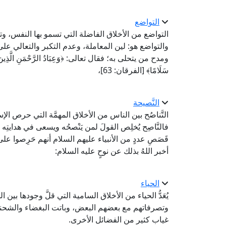
التواضع
التواضع من الأخلاق الفاضلة التي تسمو بها النفس، وت
والتواضع هو: لين المعاملة، وعدم التكبر والتعالي ع
ومدح من يتحلى به؛ فقال تعالى: ﴿وَعِبَادُ الرَّحْمَنِ الَّذِينَ يَمْشُ
سَلَامًا﴾ [الفرقان: 63]،
النَّصيحة
التَّناصُح بين الناس من الأخلاق المهمَّة التي حرص ا
فالنَّاصِح يُخلِص القولَ لمن يَنْصحُه ويسعى في هدايتِ
قَصَصِ عددٍ من الأنبياء عليهم السلام أنهم حَرِصوا عل
أخبر اللهُ بذلك عن نوحٍ عليه السلام:
الحياء
يُعَدُّ الحياء من الأخلاق السامية التي قلَّ وجودها
وتصرفاتهم مع بعضهم البعض، وباتت البغضاء والشحنا
غياب كثير من الفضائل الأخرى.