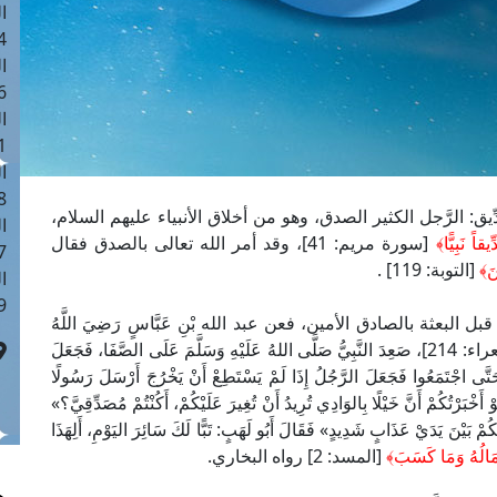
ا
 :40
ا
 :17
ا
 : 1
ا
8
يق: الرَّجل الكثير الصدق، وهو من أخلاق الأنبياء عليهم السلام،
ا
قاً نَبِيًّا
﴾
[سورة مريم: 41]، وقد أمر الله تعالى بالصدق فقال
: 45
ينَ﴾
[التوبة: 119] .
ا
 :10
بعثة بالصادق الأمين، فعن عبد الله بْنِ عَبَّاسٍ رَضِيَ اللَّهُ
[الشعراء: 214]، صَعِدَ النَّبِيُّ صَلَّى اللهُ عَلَيْهِ وَسَلَّمَ عَلَى الصَّفَا، فَجَعَلَ
َّى اجْتَمَعُوا فَجَعَلَ الرَّجُلُ إِذَا لَمْ يَسْتَطِعْ أَنْ يَخْرُجَ أَرْسَلَ رَسُولًا
 أَخْبَرْتُكُمْ أَنَّ خَيْلًا بِالوَادِي تُرِيدُ أَنْ تُغِيرَ عَلَيْكُمْ، أَكُنْتُمْ مُصَدِّقِيَّ؟»
َكُمْ بَيْنَ يَدَيْ عَذَابٍ شَدِيدٍ» فَقَالَ أَبُو لَهَبٍ: تَبًّا لَكَ سَائِرَ اليَوْمِ، أَلِهَذَا
 مَالُهُ وَمَا كَسَبَ
﴾
[المسد: 2] رواه البخاري.