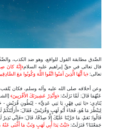
الصِّدق مطابقة القول للواقع، وهو ضد الكذب، والصِّدِّ
قال تعالى في حقِّ إبراهيم عليه السلام
﴿
إِنَّهُ كانَ صِدِّي
تعالى:
﴿يا أَيُّهَا الَّذِينَ آمَنُوا اتَّقُوا اللَّهَ وَكُونُوا مَعَ الصَّادِقِ
وعن أخلاقه صلى الله عليه وآله وسلم، فكان يُلقب قبل ال
عَنْهُمَا قَالَ: لَمَّا نَزَلَتْ:
﴿
وَأَنْذِرْ عَشِيرَتَكَ الأَقْرَبِينَ
﴾
يُنَادِي: «يَا بَنِي فِهْرٍ، يَا بَنِي عَدِيٍّ» - لِبُطُونِ قُرَيْشٍ - حَت
لِيَنْظُرَ مَا هُوَ، فَجَاءَ أَبُو لَهَبٍ وَقُرَيْشٌ، فَقَالَ: «أَرَأَيْتَكُمْ لَوْ
قَالُوا: نَعَمْ، مَا جَرَّبْنَا عَلَيْكَ إِلَّا صِدْقًا، قَالَ: «فَإِنِّي نَذِيرٌ ل
جَمَعْتَنَا؟ فَنَزَلَتْ:
﴿
تَبَّتْ يَدَا أَبِي لَهَبٍ وَتَبَّ مَا أَغْنَى عَنْهُ