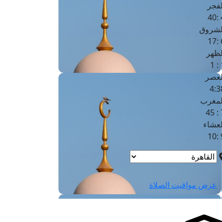
لفجر
4
لشروق
6
لظهر
1
لعصر
4:3
لمغرب
7 
لعشاء
9
عرض مواقيت الصلاة