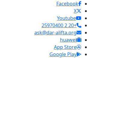
Facebook
X
Youtube
+20 2 25970400
ask@dar-alifta.org
huawei
App Store
Google Play