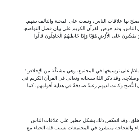
صلح بها علاقات الناس، وتبعث على المحبة والتآلف بينهم.
لى الناس. وقد حرص القرآن الكريم على بيان فضل التواضع،
ونَ عَلَى الْأَرْضِ هَوْنًا وَإِذَا خَاطَبَهُمُ الْجَاهِلُونَ قَالُوا
لإسلامُ على ترسيخها في المجتمع، وهي مشتقَّة من الإِخلاص؛
ه وصلاحِه. وقد ذكر اللهُ سبحانه وتعالى في القرآن الكريم في
ى النُّصح وكانت لديهم رغبةً صادقةً في هداية أقوامهم؛ كما
 بين الخلق، وقد انعكس ذلك بشكل خطير على علاقات الناس
ء والفجاجة منتشرة في المجتمعات بسبب قلة الحياء مع