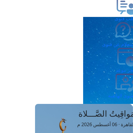
ب فتوى
تعلام عن فتوى
ز موعد
فتوى الهاتفية
َواقِيتُ الصَّـــلاة
اهرة · 06 أغسطس 2026 م