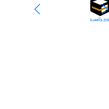
لحج والعمرة
رمضان