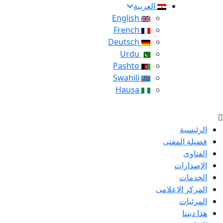
العربية
English
French
Deutsch
Urdu
Pashto
Swahili
Hausa
الرئيسية
فضيلة المفتى
الفتاوى
الإصدارات
الخدمات
المركز الإعلامى
المرئيات
هذا ديننا