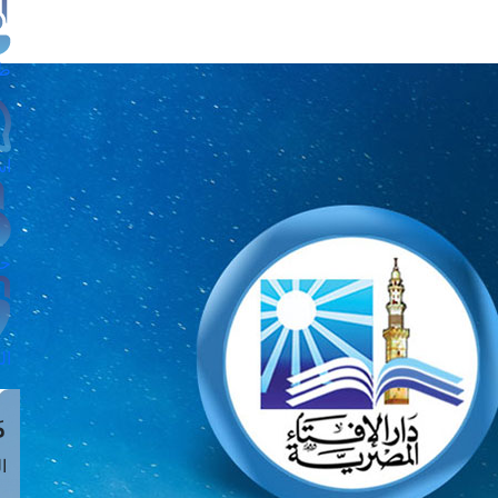
طل
اس
حج
ال
م
الق