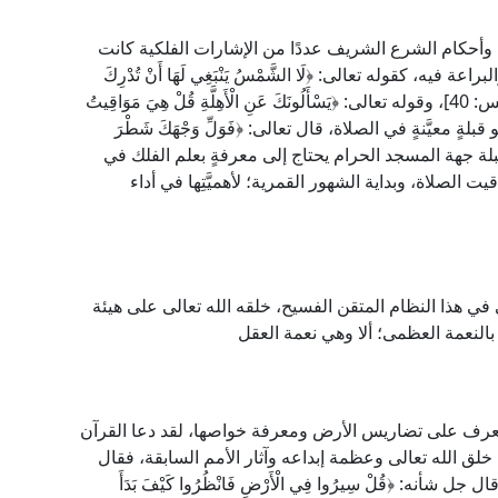
 وأحكام الشرع الشريف عددًا من الإشارات الفلكية كانت
ة فيه، كقوله تعالى: ﴿لَا الشَّمْسُ يَنْبَغِي لَهَا أَنْ تُدْرِكَ
الْقَمَرَ وَلَا اللَّيْلُ سَابِقُ النَّهَارِ وَكُلٌّ فِي فَلَكٍ يَسْبَحُونَ﴾ [يس: 40]، وقوله تعالى: ﴿يَسْأَلُونَكَ عَنِ الْأَهِلَّةِ قُلْ هِيَ مَوَاقِيتُ
اء الأمر بالتوجه نحو قبلةٍ معيَّنةٍ في الصلاة، قال تعالى: ﴿فَوَلِّ وَجْهَكَ شَطْرَ
14]، وتحديد الاتجاه إلى القبلة جهة المسجد الحرام يحتاج إلى معرفةٍ بعلم الفلك في
 الصلاة، وبداية الشهور القمرية؛ لأهميَّتِها في أداء
في هذا النظام المتقن الفسيح، خلقه الله تعالى على هيئة
النعمة العظمى؛ ألا وهي نعمة العقل
لتعرف على تضاريس الأرض ومعرفة خواصها، لقد دعا القرآن
لق الله تعالى وعظمة إبداعه وآثار الأمم السابقة، فقال
َفِي الْأَرْضِ آيَاتٌ لِلْمُوقِنِينَ﴾ [الذاريات: 20]، وقال جل شأنه: ﴿قُلْ سِيرُوا فِي الْأَرْضِ فَانْظُرُوا كَيْفَ بَدَأَ