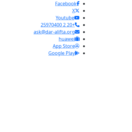
Facebook
X
Youtube
+20 2 25970400
ask@dar-alifta.org
huawei
App Store
Google Play