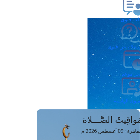
ب فتوى
تعلام عن فتوى
ز موعد
فتوى الهاتفية
َواقِيتُ الصَّـــلاة
اهرة · 09 أغسطس 2026 م