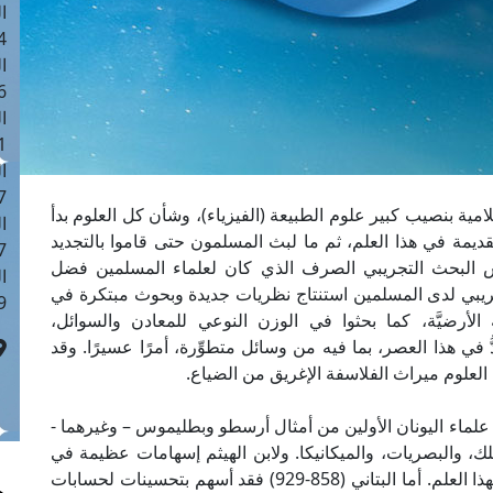
ا
 :43
ا
 :18
ا
 : 0
ا
7
مية بنصيب كبير علوم الطبيعة (الفيزياء)، وشأن كل العلوم بدأ
ا
يمة في هذا العلم، ثم ما لبث المسلمون حتى قاموا بالتجديد
: 42
س البحث التجريبي الصرف الذي كان لعلماء المسلمين فضل
ا
جريبي لدى المسلمين استنتاج نظريات جديدة وبحوث مبتكرة في
 :7
ة الأرضيَّة، كما بحثوا في الوزن النوعي للمعادن والسوائل،
 في هذا العصر، بما فيه من وسائل متطوِّرة، أمرًا عسيرًا. وقد
العلوم ميراث الفلاسفة الإغريق من الضياع.
علماء اليونان الأولين من أمثال أرسطو وبطليموس – وغيرهما -
لك، والبصريات، والميكانيكا. ولابن الهيثم إسهامات عظيمة في
علم البصريات وكتابه "المناظر" يجعله رائدًا حقيقيًّا لهذا العلم. أما البتاني (858-929) فقد أسهم بتحسينات لحسابات