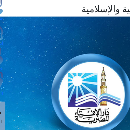
ة والإسلامية
طل
اس
حج
ال
م
الق