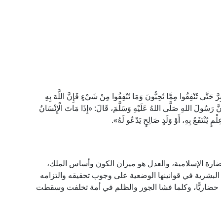
ُنْفِقُوا مِمَّا تُحِبُّونَ وَمَا تُنْفِقُوا مِنْ شَيْءٍ فَإِنَّ اللَّهَ بِهِ
يْرَةَ أَنَّ رَسُولَ اللهِ صَلَّى اللهُ عَلَيْهِ وَسَلَّمَ، قَالَ: «إِذَا مَاتَ الْإِنْسَانُ
ِلْمٍ يُنْتَفَعُ بِهِ، أَوْ وَلَدٍ صَالِحٍ يَدْعُو لَهُ».
ضارة الإسلامية، والعدل هو ميزان الكون وأساس الملك،
البشرية في قوانينها الوضعية على وجوب تحقيقه والتزامه
ت حضاريًّا، وكلما فشا الجور والظلم في أمة تخلفت وسقطت