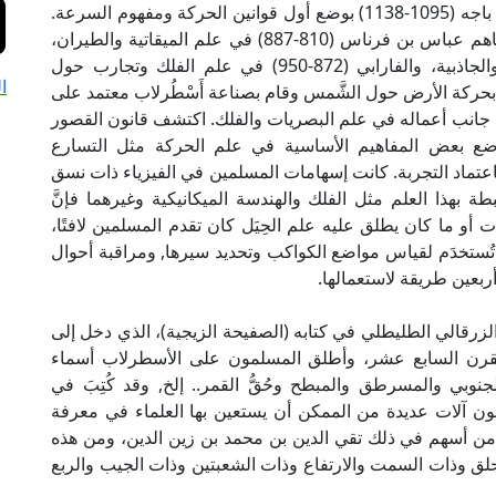
بطليموس حول مدارات الشمس والقمر، وأسهم ابن باجه (1095-1138) بوضع أول قوانين الحركة ومفهوم السرعة.
والكندي (803-873) في البصريات وعلم الفلك . وساهم عباس بن فرناس (810-887) في علم الميقاتية والطيران،
وثابت بن قرة (836-901) تعريف الحركة والوزن والجاذبية، والفارابي (872-950) في علم الفلك وتجارب حول
ا
يعة الفراغ، والسيزجي (945-1020) قال بحركة الأرض حول الشَّمس وقام بصناعة أَسْطُرلاب معتمد على
لشَّمس، والحسن بن الهيثم (965-1039) إلى جانب أعماله في علم البصريات والفلك. اكتشف قانون القصور
 في علم الحركة، والبيروني (973-1048) وضع بعض المفاهيم الأساسية في علم الحركة مثل التسارع
د باعتماد التجربة. كانت إسهامات المسلمين في الفيزياء ذات نسق
ة بهذا العلم مثل الفلك والهندسة الميكانيكية وغيرهما فإنَّ
ات أو ما كان يطلق عليه علم الحِيَل كان تقدم المسلمين لافتًا،
 تُستخدَم لقياس مواضع الكواكب وتحديد سيرها, ومراقبة أحوال
بعين طريقة لاستعمالها.
زرقالي الطليطلي في كتابه (الصفيحة الزيجية)، الذي دخل إلى
القرن السابع عشر، وأطلق المسلمون على الأسطرلاب أسماء
نوبي والمسرطق والمبطح وحُقُّ القمر.. إلخ, وقد كُتِبَ في
ون آلات عديدة من الممكن أن يستعين بها العلماء في معرفة
 أسهم في ذلك تقي الدين بن محمد بن زين الدين، ومن هذه
ت الحلق وذات السمت والارتفاع وذات الشعبتين وذات الجيب والربع