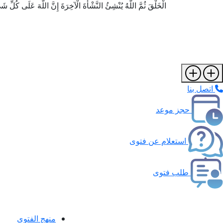
الْخَلْقَ ثُمَّ اللَّهُ يُنْشِئُ النَّشْأَةَ الْآخِرَةَ إِنَّ اللَّهَ عَلَى كُلِّ شَيْءٍ ق
اتصل بنا
حجز موعد
استعلام عن فتوى
طلب فتوى
منهج الفتوى