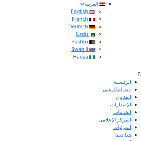
العربية
English
French
Deutsch
Urdu
Pashto
Swahili
Hausa
الرئيسية
فضيلة المفتى
الفتاوى
الإصدارات
الخدمات
المركز الإعلامى
المرئيات
هذا ديننا