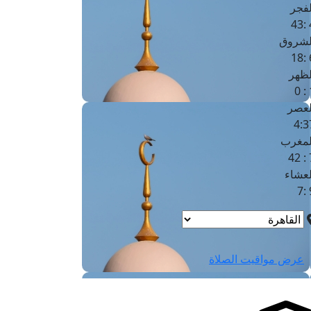
لفجر
4
لشروق
6
لظهر
1
لعصر
4:3
لمغرب
7 
لعشاء
9
عرض مواقيت الصلاة