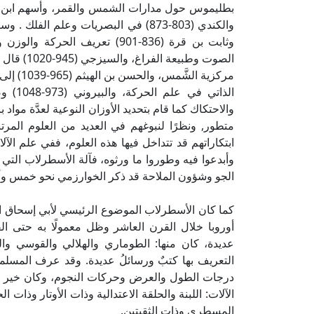
الصوت وطب
مركزية ا
الذاتي
والاحتكاك كما قام بتحديد الأوزان النوعية لعدَّة موا
متطور, ونظرًا لنبوغهم في العديد من العلوم المرتبط
ابتكاراتهم قد تتداخل فيها هذه العلوم، ففي علم الآل
وأبدعوا فيه وطوروا ما ورثوه، فآلة الأسطرلاب التي
الجو وشؤون الملاحة قد ذكر الخوارزمي نحو خمس وأر
كما كان الأسطرلاب الموضوع الرئيسي لأبي إسحاق ال
أوروبا خلال القرن العاشر وظل معمولًا به حتى 
عديدة، كان منها: الطوماري والهلالي والقوسي والج
التعريف بها كتبٌ ورسائلُ عديدة. وقد عرف المسلم
درجات الطول والعرض وحركات النجوم، وكان خير من
الآلات: اللبنة والحلقة الاعتدالية وذات الأوتار وذا
المسطري وذات الثقبتين.