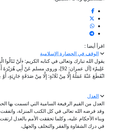
اقرأ أيضا :
الوقف في الحضارة الإسلامية
يقول الله تبارك وتعالى في كتابه الكريم: ﴿لَنْ تَنَالُوا الْبِرَّ حَتَّى ت
عَلِيمٌ﴾ [آل عمران: 92]، وروى مسلم عَنْ أَبِي هُرَ
انْقَطَعَ عَنْهُ عَمَلُهُ إِلَّا مِنْ ثَلَاثَةٍ: إِلَّا مِنْ صَدَقَةٍ جَارِيَةٍ، أَوْ ع
العدل
العدل من القيم الرفيعة السامية التي اتسمت بها الح
وقد فرضه الله تعالى في كل الكتب المنزلة، واتفقت 
وبناء الأحكام عليه، وكلما تحققت الأمم بالعدل ارتق
في درك الشقاوة والفقر والتخلف والجهل،