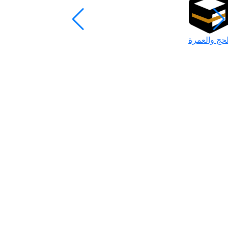
لحج والعمرة
رمضان