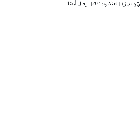
َدِيرٌ﴾ [العنكبوت: 20]، وقال أيضًا: