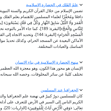
علمُ الفَلك في الحضارة الإسلامية
تضمن الإسلام من خلال القرآن الكريم والسنة النبوية
دافعًا ومُحَفِّزًا لعلماء المسلمين للاهتمام بعلم الفلك والبراع
لِلنَّاسِ وَالْحَجِّ﴾[البقرة: 189]، كما ج
الْمَسْجِدِ الْحَرَامِ﴾ [البقرة: 4
الأماكن البعيدة عن المسجد الحرام، وكذلك تحديدُ مواقيت
المناسك والعبادات المختلفة.
منهج الحضارة الإسلامية في بناء الإنسان
الإنسان هو محور هذا الكون، وهو معجزة الله العظمى 
تختلف كليةً عن سائر المخلوقات، وخصه الله سبحانه ب
الجغرافيا عند المسلمين
كان للمسلمين دورٌ كبيرٌ في نهضة علم الجغرافيا وا
الكريم الناس إلى السير في الأرض للتعرف على أدلة خ
تعالى: ﴿و