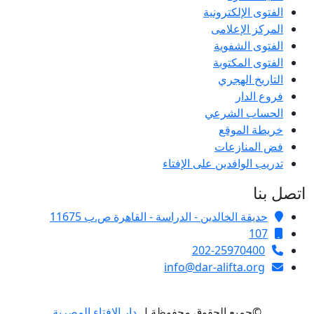
الفتوى الإلكترونية
المركز الإعلامى
الفتوى الشفوية
الفتوى المكتوبة
التاريخ الهجري
فروع الدار
الحساب الشرعي
خريطة الموقع
فض المنازعات
تدريب الوافدين على الإفتاء
اتصل بنا
حديقة الخالدين - الدراسة - القاهرة ص.ب 11675
107
202-25970400
info@dar-alifta.org
©جميع الحقوق محفوظة ل
دار الإفتاء المصرية