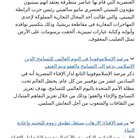
العنصرية التي قام بها عناصر متطرفة يعتقد أنهم يمينيون
مؤيدون لليميني العنصري ماتيو سالفيني رئيس حزب الرابطة
اليميني، والتي طالت أحد المحال التجارية المملوكة لإحدى
المهاجرات المغاربة في مقاطعة بريشيا، وذلك بتكسير نوافذه
وأبوابه وكتابة عبارات تمييزية، ألحقت برسومات على الأرض
تمثل الصليب المعقوف.
مرصد الإسلاموفوبيا في اليوم العالمي للتسامح: الدين
الإسلامي يدعو إلى التسامح والعفو ونبذ العنف
ذكر مرصد الإسلاموفوبيا التابع لدار الإفتاء المصرية أنه في
السادس عشر من نوفمبر من كل عام، يحتفل العالم تحت
مظلة الأمم المتحدة باليوم العالمي للتسامح، بهدف تعزيز
التسامح والإخاء والعفو؛ وذلك من خلال تعزيز التفاهم المتبادل
بين الثقافات والشعوب من أجل التعايش السلمي.
مرصد الإفتاء: الإرهاب يستغل تطبيق زووم للتجنيد وإعادة
البناء
قال مرصد الفتاوى التكفيرية والآراء المتشددة التابع لدار الإفتاء