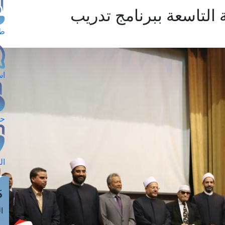
 التاسعة ببرنامج تدريب
طل
اس
حج
ال
م
الق