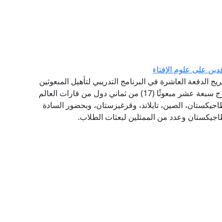
دين على علوم الإفتاء
ريج الدفعة العاشرة في البرنامج التدريبي لتأهيل المبعوثين
على الإفتاء، الذي استمر لمدة ثلاث سنوات، حيث تخرج سبعة عشر مبعوثًا (17) من ثماني دول من قارات العالم
 طاجيكستان، الصين، تايلاند، وقرغيزستان، وبحضور السادة
طاجيكستان وعدد من الممثلين لبعثات الطلاب.