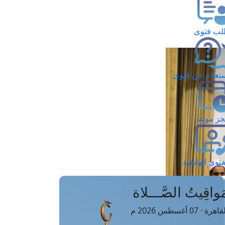
ب فتوى
تعلام عن فتوى
ز موعد
فتوى الهاتفية
َواقِيتُ الصَّـــلاة
اهرة · 07 أغسطس 2026 م