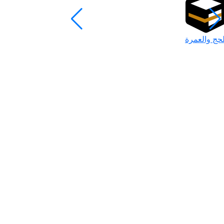
لحج والعمرة
رمضان