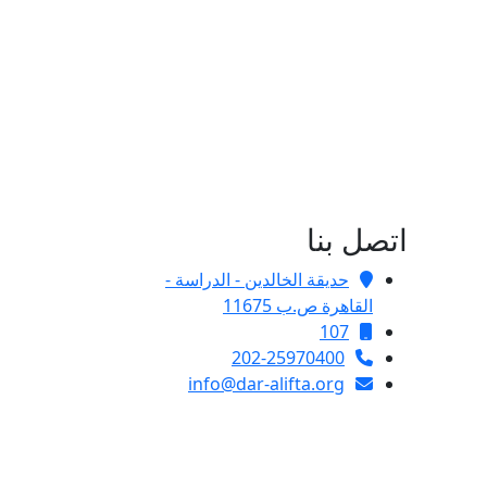
اتصل بنا
حديقة الخالدين - الدراسة -
القاهرة ص.ب 11675
107
202-25970400
info@dar-alifta.org