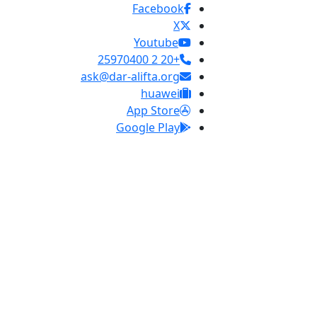
Facebook
X
Youtube
+20 2 25970400
ask@dar-alifta.org
huawei
App Store
Google Play