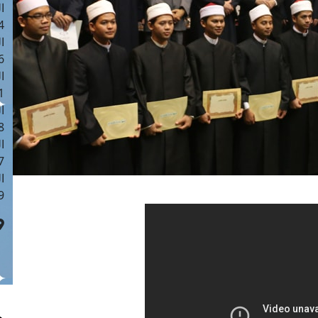
ا
 :41
ا
 :17
ا
 : 1
ا
8
ا
: 44
ا
 :9