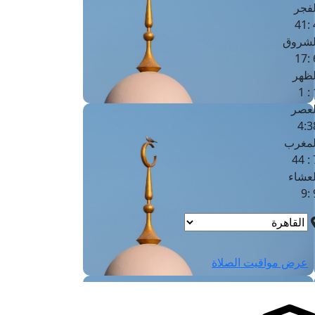
لفجر
4
لشروق
6
لظهر
1
لعصر
4:3
لمغرب
7 
لعشاء
9
عرض مواقيت الصلاة