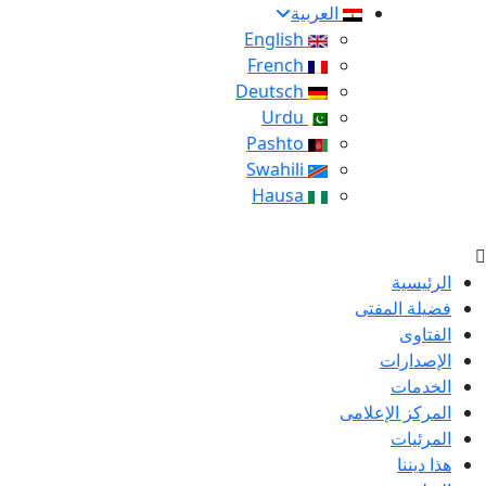
العربية
English
French
Deutsch
Urdu
Pashto
Swahili
Hausa
الرئيسية
فضيلة المفتى
الفتاوى
الإصدارات
الخدمات
المركز الإعلامى
المرئيات
هذا ديننا