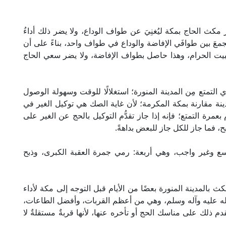
مكث الحاج بمكة ليُغنِيَ عن طواف الوداع، ولا يضر ذلك أداءُ
الجمعَ بين طوافَي الإفاضة والوداع في طواف واحد، بناءً على أن
لبيت الحرام، وهذا حاصل بطواف الإفاضة، ولا يضر سعي الحاج
التمتع مِن المدينة المنورة؛ استغلالًا للوقت وسهولة الوصول
نة مقارنة بمكة المكرمة؛ لأن غاية الصك هي توكيل الغير في
بعمرة التمتع؛ فإنه إذا جاز تقدُّم التوكيل بالحج عن الغير على
، فما جاز للكل جاز للبعض بداهةً.
سع وغير واجب، وهي أربعة: رمي جمرة العقبة الكبرى، وذبح
 بالمدينة المنورة بعضًا من الأيام قبل التوجه إلى مكة لأداء
الله عليه وآله وسلم، وهي من أعظم القربات، وأفضل الطاعات،
قدم ذلك على مناسك الحج أو تأخره عنها، لأنها قربةٌ مستقلةٌ لا