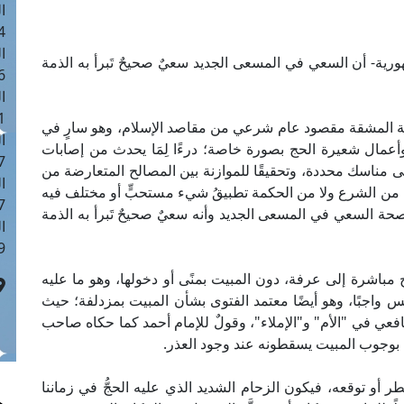
ا
 :42
ا
رية- أن السعي في المسعى الجديد سعيٌ صحيحٌ تَبرأ به الذمة
 :18
ا
 : 1
الة المشقة مقصود عام شرعي من مقاصد الإسلام، وهو سارٍ في
ا
وأعمال شعيرة الحج بصورة خاصة؛ درءًا لِمَا يحدث من إصابات
7
 مناسك محددة، وتحقيقًا للموازنة بين المصالح المتعارضة من
ا
 من الشرع ولا من الحكمة تطبيقُ شيء مستحبٍّ أو مختلف فيه
: 43
صحة السعي في المسعى الجديد وأنه سعيٌ صحيحٌ تَبرأ به الذمة
ا
 :8
مباشرة إلى عرفة، دون المبيت بمنًى أو دخولها، وهو ما عليه
 واجبًا، وهو أيضًا معتمد الفتوى بشأن المبيت بمزدلفة؛ حيث
افعي في "الأم" و"الإملاء"، وقولٌ للإمام أحمد كما حكاه صاحب
ن بوجوب المبيت يسقطونه عند وجود العذر.
أو توقعه، فيكون الزحام الشديد الذي عليه الحجُّ في زماننا