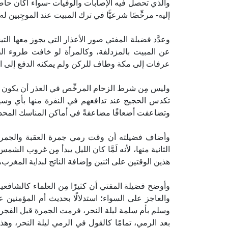
والذي تحصل فيه الإصابات والوفيات -سواء أكان حاصل
إليه- مرخِّصًا شرعيًّا في ترك المبيت عند الموجِبين له.
وعدَّد فضيلة المفتي صور الأعذار التي يجوز معها الت
عن المبيت بالمزدلفة، وكالمرأة لو خافت طروء ا
عرفات إلى مكة وطاف للركن ولم يمكنه الدفع إلى المز
وليس مِن شرط الزحام المرخِّص في العذر أن يكون حا
تكدس الحجيج عند تدافعهم في النفرة منها بأي وسيلة،
وتضاعفت أضعافًا مضاعفةً في أماكن المناسك المحدودة
وأضاف فضيلته أن وقت رمي جمرة العقبة والجمرات 
الثانية منها، لأنه لَمَّا كان الليل يبدأ مِن غروب ا
هذين الوقتين على اثنين وإضافة الناتج لبداية المغرب
وأوضح فضيلة المفتي أن كثيرًا مِن العلماء كالشافعية
والعاجز على السواء؛ استدلالًا بحديث أم المؤمنين 
بعد الرمي، تمامًا كالقول في الرمي ليلة النحر، 