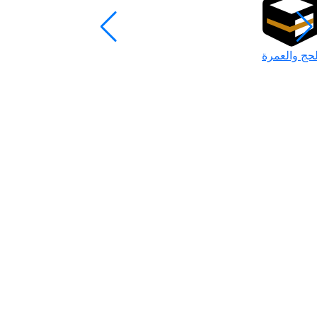
لحج والعمرة
رمضان