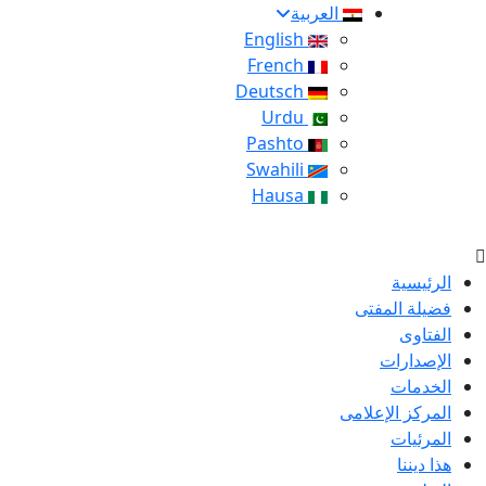
العربية
English
French
Deutsch
Urdu
Pashto
Swahili
Hausa
الرئيسية
فضيلة المفتى
الفتاوى
الإصدارات
الخدمات
المركز الإعلامى
المرئيات
هذا ديننا