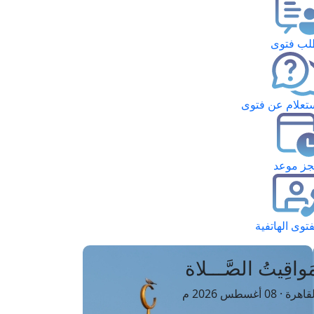
ب فتوى
تعلام عن فتوى
ز موعد
فتوى الهاتفية
َواقِيتُ الصَّـــلاة
اهرة · 08 أغسطس 2026 م