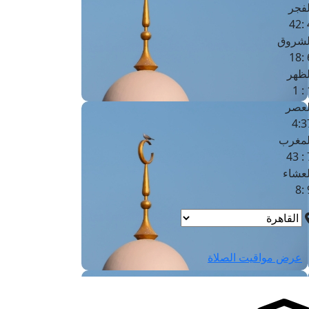
لفجر
4
لشروق
6
لظهر
1
لعصر
4:3
لمغرب
7 
لعشاء
9
عرض مواقيت الصلاة