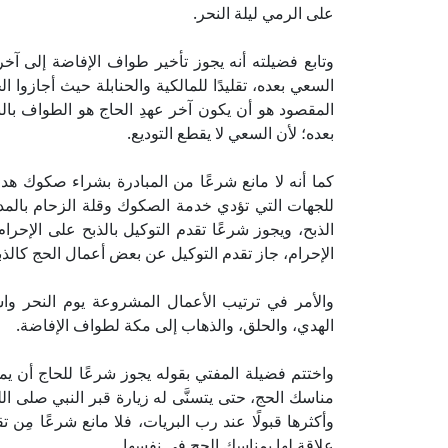
على الرمي ليلة النحر.
وتابع فضيلته أنه يجوز تأخير طواف الإفاضة إلى آخر 
السعي بعده، تقليدًا للمالكية والحنابلة حيث أجازوا 
المقصود هو أن يكون آخر عهدِ الحاج هو الطواف با
بعده؛ لأن السعي لا يقطع التوديع.
كما أنه لا مانع شرعًا من المبادرة بشراء صكوك هدي 
للجهات التي تؤدي خدمة الصكوك وقلة الزحام بالمدي
الذبح، ويجوز شرعًا تقدم التوكيل بالذبح على الإحرام 
الإحرام، جاز تقدم التوكيل عن بعض أعمال الحج كالذبح
والأمر في ترتيب الأعمال المشروعة يوم النحر وا
الهدي، والحلق، والذهاب إلى مكة لطواف الإفاضة.
واختتم فضيلة المفتي بقوله يجوز شرعًا للحاج أن يمكث
مناسك الحج، حتى يتسنَّى له زيارة قبر النبي صلى 
وأكثرها قبولًا عند رب البريات، فلا مانع شرعًا مِن ت
علاقة لها بمناسك الحج في نفسها.