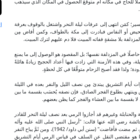
ًا للحاج في مكانه أم متوقَّعَ الحصول في المكان الذي سيذهب
يسير؛ كمَن انتهى إلى عرفات ليلة النحر واشتغل بالوقوف بعرفة
ا
لحيض أو النفاس فبادرت إلى مكة بالطواف، وكمن أفاض مِن
دلفة بلا مشقةٍ ففاته المبيت فلا دم عليهم لترك المبيت.
صلًا في المزدلفة نفسها؛ بل المقصود هو الوصول إلى ما يمنع
 وفي هذه الأزمنة التي زادت فيها أعداد الحجيج زيادةً هائلةً
؛ ولذا فقد أصبح الزحام متوقَّعًا في كل لحظةٍ.
أيام التشريق يبتدئ مِن نصف الليل والنفر بعده في الليلة
لشمس وينتهي بطلوع الفجر الصادق، فإن نصفه يُحسَب بقسمة ما بين
، لا بقسمة ما بين العشاء والفجر كما يظن بعضهم.
 والحنابلة وغيرهم قد أجازوا الرمي بعد نصف ليلة النحر للقادر
عائشة رضي الله عنها قالت: "أرسل النبي صلى الله عليه وآله
وسلم بأم سلمة ليلة النحر، فرمت الجمرة قبل الفجر، ثم مضت فأفاضت" (سنن أبي داود/ 1942)، ومن ثَمَّ يباح النفر
وهذا هو مقتضى النقل عن السلف في قياس الرمي أيام التشريق