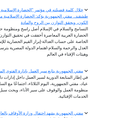
خلال كلمة فضيلته في مؤتمر "الحضارة الإسلامية ..
طشقند.. مفتي الجمهورية يؤكد: الحضارة الإسلامية 
الكون، ويحقق التوازن بين الروح والمادة
التسامح والسلام في الإسلام أصل راسخ ومنظومة ح
الحضارة الغربية المعاصرة أخفقت في تحقيق التوازن 
الخاصة على حساب العدالة-إبراز القيم الحضارية للإ
العدل والرحمة والسلام-اهتمام الدولة المصرية بترسيخ
وهيئات الإفتاء في العالم
مفتي الجمهورية يتابع سير العمل بإدارة الفتوى المك
في إطار المتابعة الدورية لسير العمل داخل إدارات دا
عياد، مفتي الجمهورية، اليوم الثلاثاء، اجتماعًا مع السا
منظومة العمل والوقوف على سير الأداء، وبحث سبل ت
الخدمات الإفتائية.
مفتي الجمهورية يشهد احتفال وزارة الأوقاف بالعام اله