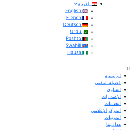
العربية
English
French
Deutsch
Urdu
Pashto
Swahili
Hausa
الرئيسية
فضيلة المفتى
الفتاوى
الإصدارات
الخدمات
المركز الإعلامى
المرئيات
هذا ديننا