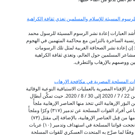
للرسوم المسيئة للإسلام والمسلمين تغذي ثقافة الكراهية
ة بأشد العبارات إعادة نشر الرسوم المسيئة للرسول محمد
نسية الساخرة بالتزامن مع محاكمة المتهمين في الهجوم
دة عام 2015. وقال المرصد: إن إعادة نشر الصحافة الغربية لمثل تلك الرسومات
شاعر المسلمين حول العالم، وتغذي ثقافة الكراهية
ين ووصمهم بالإرهاب والتطرف.
لقوات المسلحة المصرية في مكافحة الإرهاب
دار الإفتاء المصرية بالعمليات الاستباقية النوعية الوقائية
التي قامت بها القوات المسلحة المصرية في الفترة من 22 / 7 / 2020 إلى 30 / 8 / 2020. حيث تمكَّن أبطال
بؤر الإرهابية التي تتخذ منها العناصر الإرهابية ملجأً
ومرتكزًا لتنفيـذ مخططاتها الإرهابية، فقد أسفرت مساعي أفراد القوات المسلحة عن تدمير (٣١٧) وكرًا وملجأً
ومخزنًا للمواد المتفجرة في شمال سيناء، يتم استخدامها من قِبل العناصر الإرهابية، بالإضافة إلى مقتل (٧٣)
إرهابيًّا من الذين يتخذون تلك الملاجئ أوكارًا لهم. كما نجحت قواتنا المسلحة في استهداف وتدمير (١٠) عربات
 وفقًا لما صرَّح به المتحدث العسكري للقوات المسلحة