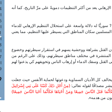
ا
إرهابي يعد من أكثر التنظيمات دمويةً على مرِّ التاريخ، كما أنه
 :40
ا
 :17
وأوضح مرصد الإفتاء أن قيام تنظيم "داعش" بذبح 19 سوريًّا له دلالة واسعة على استحلال التنظيم الإرهابي للدماء
ا
 المسلمين سكان المناطق التي يسيطر عليها التنظيم، مما يعني
 : 1
ا
8
 أن القتل بشراهة ووحشية يسهم في استقرار سيطرتهم وخضوع
ا
ه المنتشرة في مختلف مناطق سيطرتهم، وذلك على الرغم من
: 45
إلى القتل وسفك الدماء أو إرهاب الناس وتخويفهم كي يذعنوا لهم
ا
 :10
يخالف كل الأديان السماوية ودعوتها لحماية الأنفس حيث جعلت
بشر مصداقًا لقوله تعالى:
{مِنْ أَجْلِ ذَلِكَ كَتَبْنَا عَلَى بَنِي إِسْرَائِيلَ
َنَّمَا قَتَلَ النَّاسَ جَمِيعًا وَمَنْ أَحْيَاهَا فَكَأَنَّمَا أَحْيَا النَّاسَ جَمِيعًا}