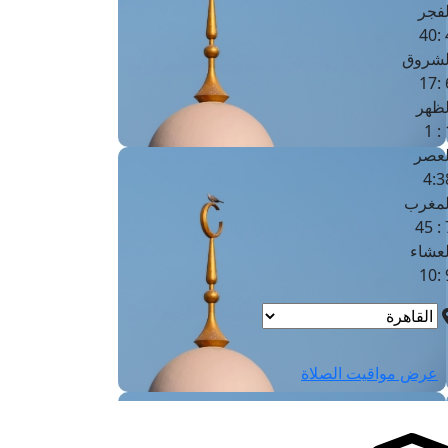
لفجر
4
لشروق
6
لظهر
1
لعصر
4:3
لمغرب
7 
لعشاء
9
عرض مواقيت الصلاة