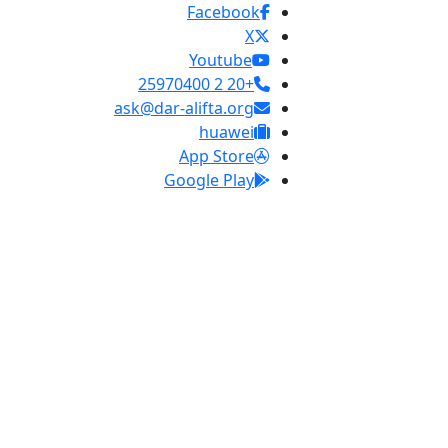
Facebook
X
Youtube
+20 2 25970400
ask@dar-alifta.org
huawei
App Store
Google Play