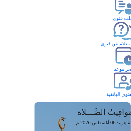
ب فتوى
تعلام عن فتوى
ز موعد
فتوى الهاتفية
َواقِيتُ الصَّـــلاة
اهرة · 06 أغسطس 2026 م