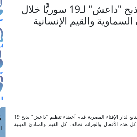
مرصد الفتاوى التكفيرية : ذبح "داعش" لـ19 سوريًّا خلال
السماوية والقيم الإنسانية
طل
اس
حج
ال
م
استنكر مرصد الفتاوى التكفيرية والآراء المتشددة التابع لدار الإفتاء المصرية قيام أعضاء تنظيم "داعش" بذبح 19
 كل هذه الأفعال والجرائم تخالف كل القيم والمبادئ الدينية
الق