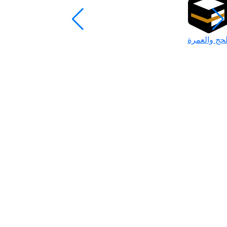
لحج والعمرة
رمضان