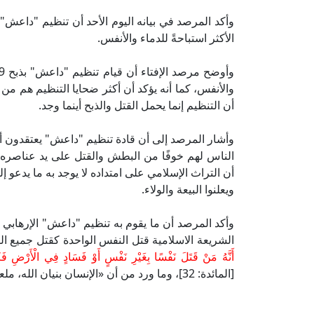
وأكد المرصد في بيانه اليوم الأحد أن تنظيم "داعش" ال
الأكثر استباحةً للدماء والأنفس.
والأنفس، كما أنه يؤكد أن أكثر ضحايا التنظيم هم من
أن التنظيم إنما يحمل القتل والذبح أينما وجد.
وأشار المرصد إلى أن قادة تنظيم "داعش" يعتقدون
الناس لهم خوفًا من البطش والقتل على يد عناصر
أن التراث الإسلامي على امتداده لا يوجد به ما يدعو 
ويعلنوا البيعة والولاء.
وأكد المرصد أن ما يقوم به تنظيم "داعش" الإرهابي 
الشريعة الاسلامية قتل النفس الواحدة كقتل جميع ال
أَنَّهُ مَنْ قَتَلَ نَفْسًا بِغَيْرِ نَفْسٍ أَوْ فَسَادٍ فِي الْأَرْضِ فَكَأ
[المائدة: 32]، وما ورد من أن «الإنسان بنيان الله، ملعون من هدمه».