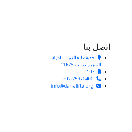
اتصل بنا
حديقة الخالدين - الدراسة -
القاهرة ص.ب 11675
107
202-25970400
info@dar-alifta.org