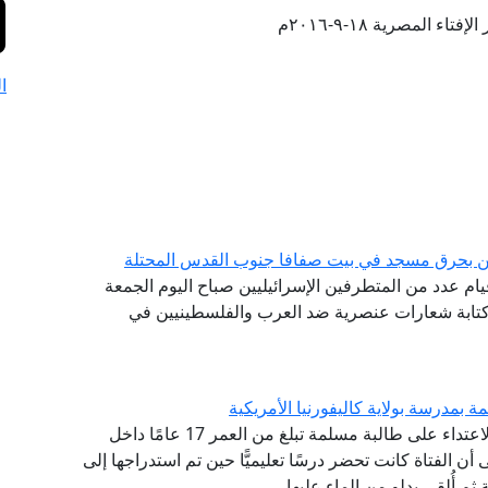
تاء المصرية ١٨-٩-٢٠١٦م
ا
يين بحرق مسجد في بيت صفافا جنوب القدس المحتلة
 قيام عدد من المتطرفين الإسرائيليين صباح اليوم الجمعة
تابة شعارات عنصرية ضد العرب والفلسطينيين في
 بمدرسة بولاية كاليفورنيا الأمريكية
أدان مرصد الإسلاموفوبيا التابع لدار الإفتاء المصرية الاعتداء على طالبة مسلمة تبلغ من العمر 17 عامًا داخل
أن الفتاة كانت تحضر درسًا تعليميًّا حين تم استدراجها إلى
ثم أُلقي بدلو من الماء عليها.