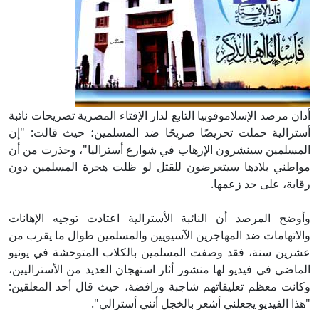
أدان مرصد الإسلاموفوبيا التابع لدار الإفتاء المصرية تصريحات نائبة
أسترالية حملت تحريضًا صريحًا ضد المسلمين؛ حيث قالت: "إن
المسلمين سينشرون الإرهاب في شوارع أستراليا"، وحذرت من أن
مواطني بلادها سيتعرضون للقتل لو ظلت هجرة المسلمين دون
رقابة، على حد زعمها.
وأوضح المرصد أن النائبة الأسترالية اعتادت توجيه الإهانات
والاتهامات ضد المهاجرين الآسيويين والمسلمين طوال ما يقرب من
عشرين سنة، فقد وصفت المسلمين بالكلاب المتوحشة في يونيو
الماضي في فيديو لها منشور أثار استهجان العديد من الأستراليين،
وكانت معظم تعليقاتهم شاجبة ورافضة، حيث قال أحد المعلقين:
"هذا الفيديو يجعلني أشعر بالخجل أنني أسترالي".