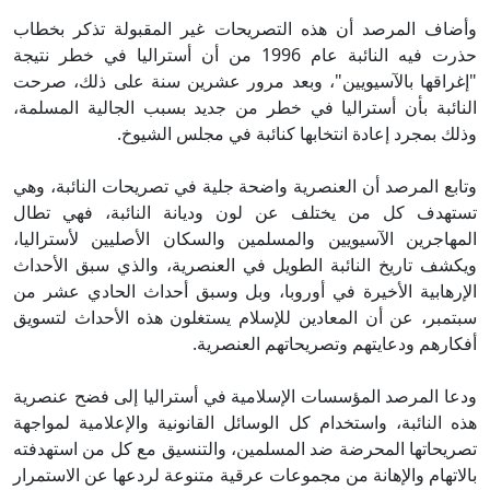
وأضاف المرصد أن هذه التصريحات غير المقبولة تذكر بخطاب
حذرت فيه النائبة عام 1996 من أن أستراليا في خطر نتيجة
"إغراقها بالآسيويين"، وبعد مرور عشرين سنة على ذلك، صرحت
النائبة بأن أستراليا في خطر من جديد بسبب الجالية المسلمة،
وذلك بمجرد إعادة انتخابها كنائبة في مجلس الشيوخ.
وتابع المرصد أن العنصرية واضحة جلية في تصريحات النائبة، وهي
تستهدف كل من يختلف عن لون وديانة النائبة، فهي تطال
المهاجرين الآسيويين والمسلمين والسكان الأصليين لأستراليا،
ويكشف تاريخ النائبة الطويل في العنصرية، والذي سبق الأحداث
الإرهابية الأخيرة في أوروبا، وبل وسبق أحداث الحادي عشر من
سبتمبر، عن أن المعادين للإسلام يستغلون هذه الأحداث لتسويق
أفكارهم ودعايتهم وتصريحاتهم العنصرية.
ودعا المرصد المؤسسات الإسلامية في أستراليا إلى فضح عنصرية
هذه النائبة، واستخدام كل الوسائل القانونية والإعلامية لمواجهة
تصريحاتها المحرضة ضد المسلمين، والتنسيق مع كل من استهدفته
بالاتهام والإهانة من مجموعات عرقية متنوعة لردعها عن الاستمرار