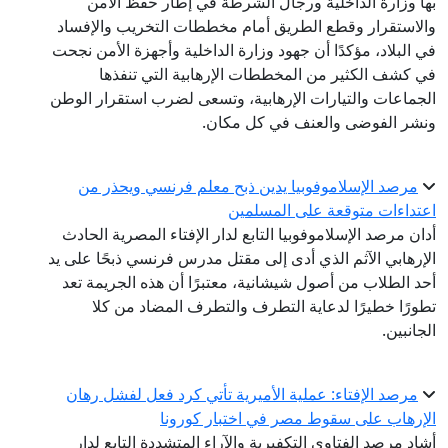
بها وزارة الداخلية ورجال الشرطة في إطار حفظ الأمن
والاستقرار وقطع الطريق أمام مخططات التخريب والإفساد
في البلاد، مؤكدًا أن جهود وزارة الداخلية وأجهزة الأمن نجحت
في كشف الكثير من المخططات الإرهابية التي تنفذها
الجماعات والتيارات الإرهابية، وتسعى لضرب استقرار الوطن
ونشر الفوضى والعنف في كل مكان.
مرصد الإسلاموفوبيا يدين ذبح معلم فرنسي ويحذر من
اعتداءات متوقعة على المسلمين
أدان مرصد الإسلاموفوبيا التابع لدار الإفتاء المصرية الحادث
الإرهابي الآثم الذي أدى إلى مقتل مدرس فرنسي ذبحًا على يد
أحد الطلاب من أصول شيشانية، معتبرًا أن هذه الجريمة تعد
تطورًا خطيرًا لدعاية التطرف والتطرف المضاد من كلا
الجانبين.
مرصد الإفتاء: عملية الأميرية تأتي كرد فعل لفشل رهان
الإرهاب على سقوط مصر في اختبار كورونا
أشاد مرصد الفتاوى التكفيرية والآراء المتشددة التابع لدار