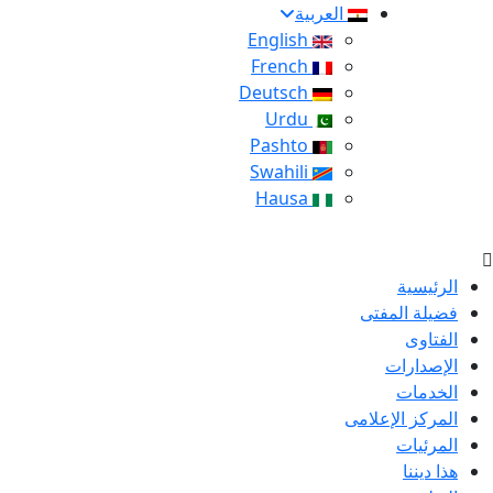
العربية
English
French
Deutsch
Urdu
Pashto
Swahili
Hausa
الرئيسية
فضيلة المفتى
الفتاوى
الإصدارات
الخدمات
المركز الإعلامى
المرئيات
هذا ديننا