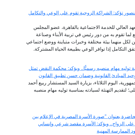
منصور تؤكد: الشراكة الزوجية تقوم على الوعي والتكامل
هد العالي للخدمة الاجتماعية بالقاهرة، عضو المجلس
ع لما تقوم به من دور رئيس في تربية الأبناء وصناعة
 لكل منهما بيئة مختلفة وخبرات متباينة ووضع اجتماعي
حقق التكامل إذا توافر الوعي بطبيعة الحياة المشتركة.
توليه مهام منصبه رسميًّا.. ويؤكد: محكمة النقض تمثل
حيد المبادئ القانونية وضمان حسن تطبيق القانون
هورية، اليوم الثلاثاء، بزيارة السيد المستشار ربيع أحمد
 لتقديم التهنئة لسيادته بمناسبة توليه مهام منصبه
 محاضرة بعنوان "صورة الأسرة المصرية في الإعلام بين
 على الزواج.. ويؤكد: الأسرة مقصد شرعي وإنساني
 الممارسة المهنية