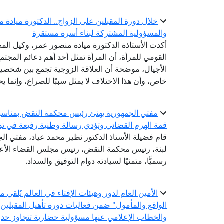
خلال دورة المقبلين على الزواج.. الدكتورة ميادة 
والمسؤولية المشتركة لبناء أسرة مستقرة
أكدت الأستاذة الدكتورة ميادة منصور عمر، وكيل المع
القومي للمرأة، أن المرأة تمثل أحد أهم دعائم المجتم
الأجيال، موضحة أن العلاقة الزوجية تجمع بين شخصين
خاص، وأن هذا الاختلاف لا يمثل سببًا للصراع، وإنما ي
مفتي الجمهورية يهنئ رئيس محكمة النقض بمناسبة 
قمة الهرم القضائي وتؤدي رسالة وطنية رفيعة في تو
قام فضيلة الأستاذ الدكتور نظير محمد عياد، مفتي الجم
لبنة، رئيس محكمة النقض، رئيس مجلس القضاء الأعلى؛
رسميًّا، متمنيًا لسيادته دوام التوفيق والسداد.
الأمين العام لدور وهيئات الإفتاء في العالم يُلقي
الواقع والمأمول" ضمن فعاليات دورة تأهيل المقبلين
والخطاب الإعلامي عنها مسؤولية حضارية تتجاوز حدود