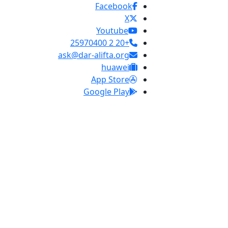
Facebook
X
Youtube
+20 2 25970400
ask@dar-alifta.org
huawei
App Store
Google Play