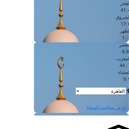
لفجر
4
لشروق
6
لظهر
1
لعصر
4:3
لمغرب
7 
لعشاء
9
عرض مواقيت الصلاة