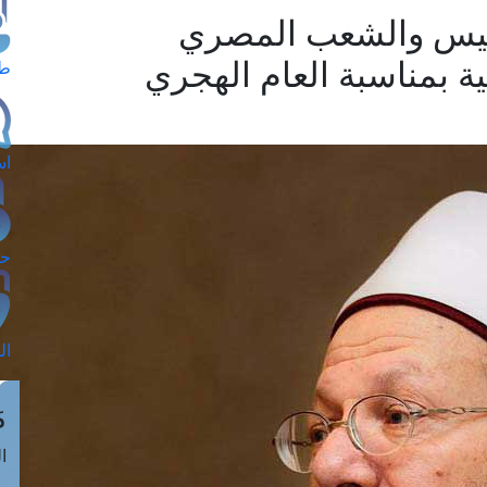
رئيس والشعب المصري
ة بمناسبة العام الهجري
طل
اس
حج
ال
م
الق