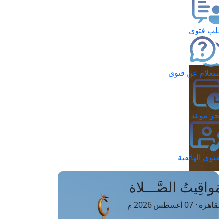
ب فتوى
تعلام عن فتوى
ز موعد
فتوى الهاتفية
َواقِيتُ الصَّـــلاة
اهرة · 07 أغسطس 2026 م