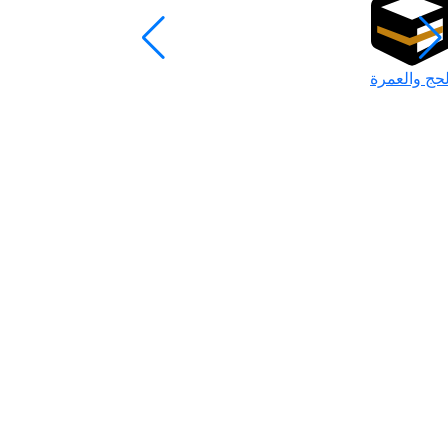
لحج والعمرة
رمضان