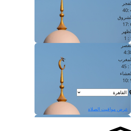
لفجر
4
لشروق
6
لظهر
1
لعصر
4:3
لمغرب
7 
لعشاء
9
عرض مواقيت الصلاة