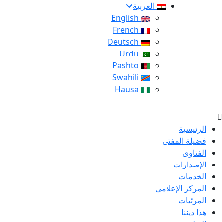
العربية
English
French
Deutsch
Urdu
Pashto
Swahili
Hausa
الرئيسية
فضيلة المفتى
الفتاوى
الإصدارات
الخدمات
المركز الإعلامى
المرئيات
هذا ديننا