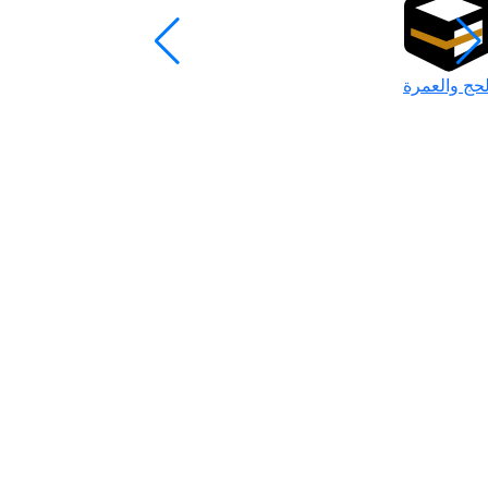
لحج والعمرة
رمضان