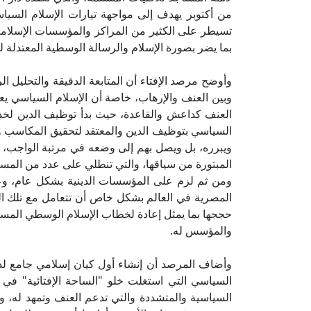
من أكتوبر يهدف إلى مواجهة تيارات الإسلام السي
تسيطر على الكثير من المراكز والمؤسسات الإسلامية
بما يضر بصورة الإسلام والرسالة الوسطية المعتدلة لل
وأوضح مرصد الإفتاء أن المتابعة الدقيقة والتحليل ا
وبين العنف والإرهاب، خاصة أن الإسلام السياسي يعد ا
العنف كداعش والقاعدة، حيث بدأ توظيف الدين لخد
السياسي بتوظيف الدين والمعتقد لتحقيق المكاسب وا
ويبرره، بل ويصل بهم إلى وضعه في مرتبة الواجب، وه
المبتورة من سياقها، والتي تنطلي على عدد من المسل
ومن ثم لزم على المؤسسات الدينية بشكل عام، وعلى ال
المصرية في العالم بشكل خاص أن تتعامل مع تلك ال
حججها بما يمثل إعادة لخطاب الإسلام الوسطي المستن
والمؤسس له.
وأضاف المرصد أن إنشاء أول كيان إسلامي جامع لدور
السياسي التي استغلت خلو "الساحة الإفتائية" في إ
السياسية والمتشددة والتي تدعم العنف وتمهد له، وم