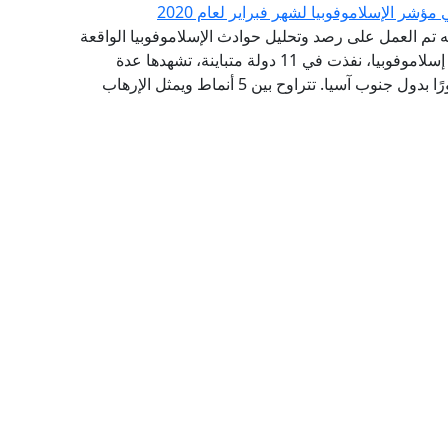
ؤشر الإسلاموفوبيا لشهر فبراير لعام 2020
أنه تم العمل على رصد وتحليل حوادث الإسلاموفوبيا الواقعة
في شهر فبراير لعام 2020، حيث تم رصد (23) حادثة إسلاموفوبيا، نفذت في 11 دولة متباينة، تشهدها عدة
مناطق جغرافية مختلفة من أمريكا حتى أستراليا مرورًا بدول جنوب آسيا. تتراوح بين 5 أنماط ويمثل الإرهاب