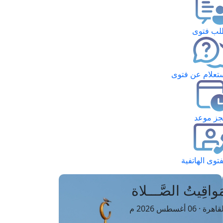
ب فتوى
تعلام عن فتوى
ز موعد
فتوى الهاتفية
َواقِيتُ الصَّـــلاة
اهرة · 06 أغسطس 2026 م