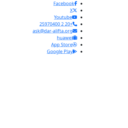
Facebook
X
Youtube
+20 2 25970400
ask@dar-alifta.org
huawei
App Store
Google Play