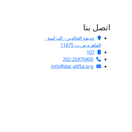
اتصل بنا
حديقة الخالدين - الدراسة -
القاهرة ص.ب 11675
107
202-25970400
info@dar-alifta.org