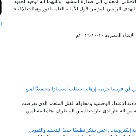
لإفتائي المعتدل إلى صدارة المشهد، وثانيهما أنه توحيد لجهود
لهدف الرئيس للمؤتمر الأول للأمانة العامة لدور وهيئات الإفتاء
ا
ء المصرية ١٠-١٠-٢٠١٦م
 في فرنسا جريمة إرهابية تتطلب استنفارًا مجتمعيًّا لمنع
 حادثة الاعتداء الوحشية ومحاولة القتل المتعمد الذي تعرضت
من السعار لدى تيارات اليمين المتطرف تجاه المسلمين.