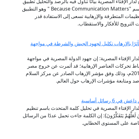
دار الإفتاء المصرية بيانًا تناول فيه بالرصد والتحليل تطبيق
التواصل الحديث التابع لتنظيم "داعش" والمعروف باسم "Because Communication Matters " وهو التطبيق
تنظيمات المتطرفة والإرهابية تسعى إلى الاستفادة قدر
ت الترويج للأفكار والاستقطاب.
أثرًا بالإرهاب تكليل لجهود الجيش والشرطة في مواجهة
لدار الإفتاء المصرية: إن جهود الدولة المصرية في مواجهة
حباط تحركات العناصر الإرهابية؛ قد أثمرت عن خروج مصر
من قائمة أكثر الدول الأكثر تأثرًا بالإرهاب في العام 2019م، وذلك وفق مؤشر الإرهاب الصادر عن مركز السلام
برصد ومتابعة مؤشرات الإرهاب حول العالم.
 رسائل أساسية
 لدار الإفتاء المصرية في تحليل كلمة المتحدث باسم تنظيم
لَّهُمْ يَتَفَكَّرُونَ}: إن الكلمة جاءت تحمل عددًا من الرسائل
 خاصة على المستوى الخطابي.