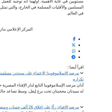
مستويين في غاية الأهمية، أولهما أنه توجيه للعمل ا
المسلمين والأقليات المسلمة في الخارج، والتي تمثل ا
في العالم.
المركز الإعلامي بدار الإفتا
اقرأ أيضا :
مرصد الإسلاموفوبيا: الاعتداء على سيدتين مسلمتين
تكراره
أدان مرصد الإسلاموفوبيا التابع لدار الإفتاء المصرية
له سيدتان محجبتان تحت برج إيفل، وسط تصاعد حالة 
مرصد الإفتاء: ردًّا على إغلاق 26 ألف حساب ومنصة إلكترونية.. داعش يبتكر تطبيقًا جديدًا للتجنيد والتمويل