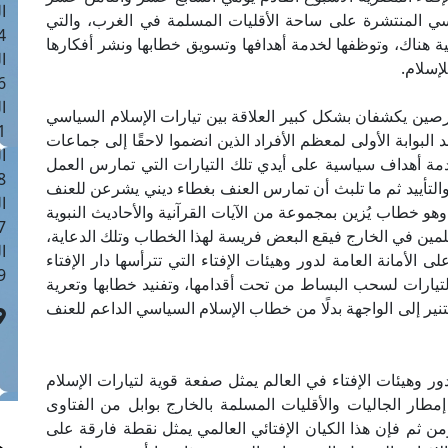
ا
اسي المنتشرة على ساحة الأقليات المسلمة في الغرب، والتي
 :40
 هناك، وتوظفها لخدمة أهدافها وتسويق خطابها ونشر أفكارها
ا
إسلام.
 :17
ا
لرصين يكشفان بشكل كبير العلاقة بين تيارات الإسلام السياسي
 : 1
لبوابة الأولى لمعظم الأفراد الذين انضموا لاحقًا إلى جماعات
ا
مة أهداف سياسية على أيدي تلك التيارات التي تمارس العمل
8
لتأييد ثم ما تلبث أن تمارس العنف بغطاء ديني يشرعن للعنف
ا
و خطاب يُزين بمجموعة من الآيات القرآنية والأحاديث النبوية
: 45
مين في الخارج فيقع البعض فريسة لهذا الخطاب وتلك الدعاية،
ا
أمانة العامة لدور وهيئات الإفتاء التي تترأسها دار الإفتاء
 :10
تيارات لسحب البساط من تحت أقدامها، وتفنيد خطابها وتعرية
ير إلى الواجهة بدلًا من خطاب الإسلام السياسي الداعم للعنف
 وهيئات الإفتاء في العالم يمثل صفعة قوية لتيارات الإسلام
مطار الجاليات والأقليات المسلمة بالخارج بوابل من الفتاوى
ن ثم فإن هذا الكيان الإفتائي العالمي يمثل نقطة فارقة على