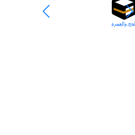
لحج والعمرة
رمضان