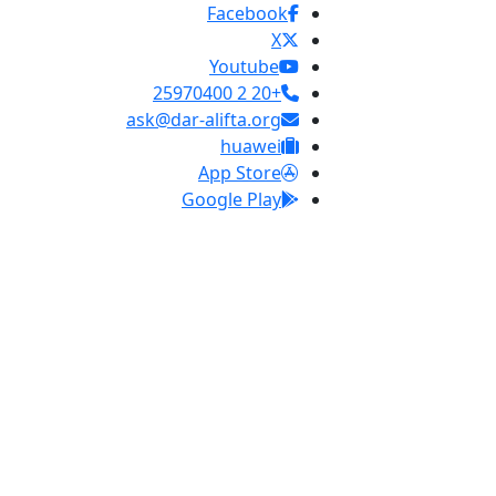
Facebook
X
Youtube
+20 2 25970400
ask@dar-alifta.org
huawei
App Store
Google Play