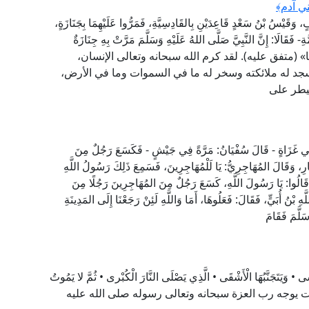
ني آدم﴾
وَقَيْسُ بْنُ سَعْدٍ قَاعِدَيْنِ بِالقَادِسِيَّةِ، فَمَرُّوا عَلَيْهِمَا بِجَنَازَةٍ،
ِ- فَقَالَا: إِنَّ النَّبِيَّ صَلَّى اللهُ عَلَيْهِ وَسَلَّمَ مَرَّتْ بِهِ جِنَازَةٌ
لَيْسَتْ نَفْسًا» (متفق عليه). لقد كرم الله سبحانه وتعالى الإنسان،
جد له ملائكته وسخر له ما في السموات وما في الأرض،
يطر على
ا فِي غَزَاةٍ - قَالَ سُفْيَانُ: مَرَّةً فِي جَيْشٍ - فَكَسَعَ رَجُلٌ مِنَ
َارِ، وَقَالَ المُهَاجِرِيُّ: يَا لَلْمُهَاجِرِينَ، فَسَمِعَ ذَلِكَ رَسُولُ اللَّهِ
 قَالُوا: يَا رَسُولَ اللَّهِ، كَسَعَ رَجُلٌ مِنَ المُهَاجِرِينَ رَجُلًا مِنَ
َهِ بْنُ أُبَيٍّ، فَقَالَ: فَعَلُوهَا، أَمَا وَاللَّهِ لَئِنْ رَجَعْنَا إِلَى المَدِينَةِ
َسَلَّمَ فَقَامَ
وَيَتَجَنَّبُهَا الْأَشْقَى • الَّذِي يَصْلَى النَّارَ الْكُبْرى • ثُمَّ لا يَمُوتُ
. في هذه الآيات الكريمات يوجه رب العزة سبحانه وتعالى رسوله صلى الله عليه