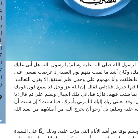
ا
 :42
ا
 :18
ا
 : 1
ا
7
ا
لرسول الله صلى الله عليه وسلم: يا رسول الله، هل أتى عليك
: 43
مك، وكان أشد ما لقيت منهم يوم العقبة إذ عرضت نفسي على
ا
 فانطلقت وأنا مهموم على وجهي فلم أستفق إلا بقرن الثعالب،
 :8
 فيها جبريل فناداني فقال: إن الله عز وجل قد سمع قول قومك
بما شئت فيهم، قال: فناداني ملك الجبال وسلم علي ثم قال: يا
ل، وقد بعثني ربك إليك لتأمرني بأمرك، فما شئت؟ إن شئت أن
 عليه وسلم: بل أرجو أن يخرج الله من أصلابهم من يعبد الله
م يومًا من أشد الأيام التي مرَّت عليه، وذلك ردًّا على السيدة