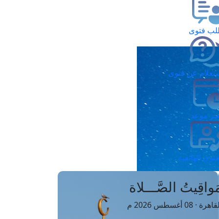
ب فتوى
تعلام عن فتوى
ز موعد
فتوى الهاتفية
َواقِيتُ الصَّـــلاة
اهرة · 08 أغسطس 2026 م