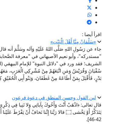
اقرأ أيضا :
«سَلْمَانُ مِنَّا أَهْلَ الْبَيْتِ»
جاء عن رَسُولِ اللهِ صَلَّى اللهُ عَلَيْهِ وَآله وسَلَّمَ أنه ق
"مستدركه"، وأبو نعيم الأصبهاني في "معرفة الصَّحابة
سُفْيَانَ وَقُرَيْشٌ وَمَنِ اتَّبَعَهُمْ مِنْ مُشْرِكِي الْعَرَبِ، مَعَهُمْ 
بَدْرٍ، فَأَقْبَلَ بِمَنْ أَطَاعَهُ مِنْ غَطَفَانَ، وَبَنُو أَبِي الْحُقَيْقِ 
لين القول وحسن المنطق في دعوة فرعون
42-46].