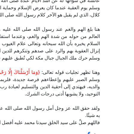
عائشة في سؤالها له عن أشد الأيام عنده صلى الله 
وسلم يوم العقبة عندما كان يعرض الإسلام وحماية ا
كلال، الذي لم يقبل هو الآخر كلام رسول الله صلى ال
هنا بلغ الهم والغم عند رسول الله صلى الله عليه 
العالم من حوله من شدة الهم والغم، وعندما استفاق 
السلام يخبره بأن الله سبحانه وتعالى علام الغيوب 
إنزال العقوبة بهم والرد على صدهم وتنكرهم للدين ا
وسلم حرك ملك الجبال جبال مكة لكي تُطبق عليهم ف
وهنا تظهر تجليات قوله تعالى:
{وَمَا أَرْسَلْنَاكَ إِلَّا رَحْم
وسلم الصبر عليهم وإعطاءهم فرصة جديدة، فلربما 
والديه، فيهتدي إلى أحقية الدين والتسليم لعبادة رب
التوحيد، ولا يشوبها أدنى درجات الشرك.
ولقد حقق الله عز وجل أمل رسول الله صلى الله عل
به شيئًا.
فاللهم صلِّ على سيد الخلق سيدنا محمد عليه أفضل ال