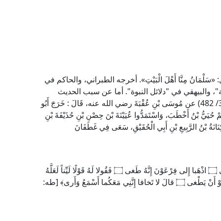
ال: «سَلْمَانُ مِنَّا أَهْلَ الْبَيْتِ». أخرجه الطبراني، والحاكم في
"، والبيهقي في "دلائل النبوة". أما عن سبب الحديث
الشريف؛ فقد ورد في "دلائل النبوة" للإمام البيهقي (3/ 482) عن مُوسَى بْنِ عُقْبَةَ رضي الله عنه، قَالَ : خَرَجَ أَبُو
حُيَيُّ بْنُ أَخْطَبَ، وَاسْتَمَدُّوا عُيَيْنَةَ بْنَ حِصْنِ بْنِ حُذَيْفَةَ بْنِ
كِنَانَةُ بْنُ الرَّبِيعِ بْنِ أَبِي الْحُقَيْقِ، سَعَى فِي غَطَفَانَ
قال تعالى: ﴿اذْهَبْ أَنْتَ وَأَخُوكَ بِآياتِي وَلا تَنِيا فِي ذِكْرِي ۝ اذْهَبا إِلى فِرْعَوْنَ إِنَّهُ طَغى ۝ فَقُولا لَهُ قَوْلًا لَيِّناً لَعَلَّهُ
يَتَذَكَّرُ أَوْ يَخْشى ۝ قالا رَبَّنا إِنَّنا نَخافُ أَنْ يَفْرُطَ عَلَيْنا أَوْ أَنْ يَطْغى ۝ قالَ لا تَخافا إِنَّنِي مَعَكُما أَسْمَعُ وَأَرى﴾ [طه: