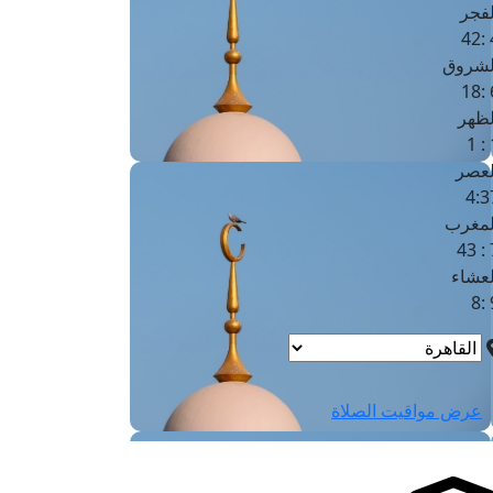
لفجر
4
لشروق
6
لظهر
1
لعصر
4:3
لمغرب
7 
لعشاء
9
عرض مواقيت الصلاة