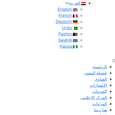
العربية
English
French
Deutsch
Urdu
Pashto
Swahili
Hausa
الرئيسية
فضيلة المفتى
الفتاوى
الإصدارات
الخدمات
المركز الإعلامى
المرئيات
هذا ديننا