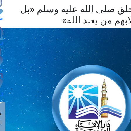
خلق صلى الله عليه وسلم «بل
بهم من يعبد الله»
طل
اس
حج
ال
م
الق