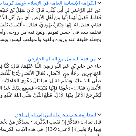
الكرامة الإنسانية العامة في الإسلام ﴿ولقد كرمنا ب
عن عَبْدِ الرَّحْمَنِ بْنِ أَبِي لَيْلَى، قَالَ: كَانَ سَهْلُ بْنُ حُنَيْفٍ، 
فَقَامَا، فَقِيلَ لَهُمَا إِنَّهَا مِنْ أَهْلِ الأَرْضِ -أَيْ مِنْ أَهْلِ الذِّمَّة
فَقَامَ، فَقِيلَ لَهُ: إِنَّهَا جِنَازَةُ يَهُودِيٍّ، فَقَالَ: «أَ
فخلقه بيده في أحسن تقويم، ونفخ فيه من روحه، وأس
وجعله خليفة عنه وزوده بالقوة والمواهب ليسود ويس
من فقه التعامل مع العالم الخارجي
جاء عن جَابِرِ بْنِ عَبْدِ اللَّهِ رَضِيَ اللَّهُ عَنْهُمَا، قَالَ: كُنَّ
المُهَاجِرِينَ، رَجُلًا مِنَ الأَنْصَارِ، فَقَالَ الأَنْصَارِيُّ: يَا لَلْأَنْص
صَلَّى اللهُ عَلَيْهِ وَسَلَّمَ فَقَالَ: «مَا بَالُ دَعْوَى الجَاهِلِيَّةِ»
الأَنْصَارِ، فَقَالَ: «دَعُوهَا فَإِنَّهَا مُنْتِنَةٌ» فَسَمِعَ بِذَلِكَ عَبْدُ اللّ
لَيُخْرِجَنَّ الأَعَزُّ مِنْهَا الأَذَلَّ، فَبَلَغَ النَّبِيَّ صَلَّى اللهُ عَلَيْهِ و
المداومة على دعوة الناس إلى قبول الحق
قال تعالى: ﴿فَذَكِّرْ إِنْ نَفَعَتِ الذِّكْرى • سَيَذَّكَّرُ مَنْ يَخْشى • 
فِيها وَلا يَحْيى﴾ [الأعلى: 9-13]