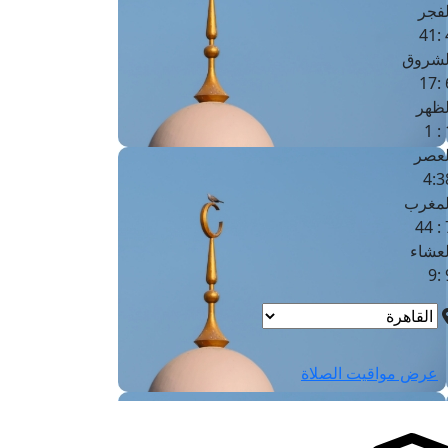
لفجر
4
لشروق
6
لظهر
1
لعصر
4:3
لمغرب
7 
لعشاء
9
عرض مواقيت الصلاة