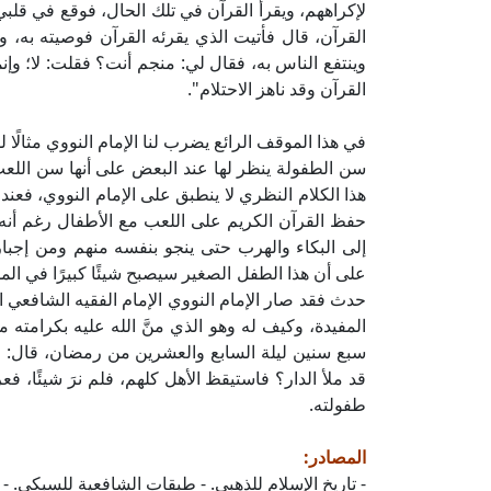
لإكراههم، ويقرأ القرآن في تلك الحال، فوقع في قلبي
القرآن، قال فأتيت الذي يقرئه القرآن فوصيته به، 
وينتفع الناس به، فقال لي: منجم أنت؟ فقلت: لا؛ وإن
القرآن وقد ناهز الاحتلام".
في هذا الموقف الرائع يضرب لنا الإمام النووي مثالًا
سن الطفولة ينظر لها عند البعض على أنها سن اللعب
هذا الكلام النظري لا ينطبق على الإمام النووي، فعن
حفظ القرآن الكريم على اللعب مع الأطفال رغم أنه
إلى البكاء والهرب حتى ينجو بنفسه منهم ومن إجبا
على أن هذا الطفل الصغير سيصبح شيئًا كبيرًا في ال
حدث فقد صار الإمام النووي الإمام الفقيه الشافعي ا
المفيدة، وكيف له وهو الذي منَّ الله عليه بكرامته م
سبع سنين ليلة السابع والعشرين من رمضان، قال: فان
قد ملأ الدار؟ فاستيقظ الأهل كلهم، فلم نرَ شيئًا، فعر
طفولته.
المصادر:
- تاريخ الإسلام للذهبي. - طبقات الشافعية للسبكي. -