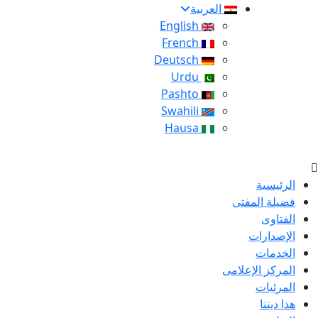
العربية
English
French
Deutsch
Urdu
Pashto
Swahili
Hausa
الرئيسية
فضيلة المفتى
الفتاوى
الإصدارات
الخدمات
المركز الإعلامى
المرئيات
هذا ديننا