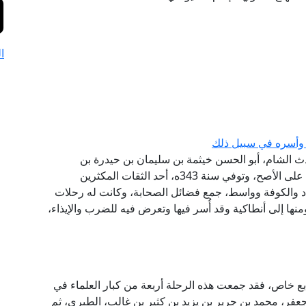
ا
 وأسره في سبيل ذلك
حدث الشام، أبو الحسن خيثمة بن سليمان بن حيدرة بن
سليمان القرشي الشامي الطرابلسي، ولد سنة 250ه على الأصح، وتوفي سنة 343ه، أحد الثقات المكثرين
د والكوفة وواسط، جمع فضائل الصحابة، وكانت له رحلات
ها إلى أنطاكية وقد أُسر فيها وتعرض فيه للضرب والإيذاء،
ع خاص، فقد جمعت هذه الرحلة أربعة من كبار العلماء في
عفر، محمد بن جرير بن يزيد بن كثير بن غالب، الطبري، ثم