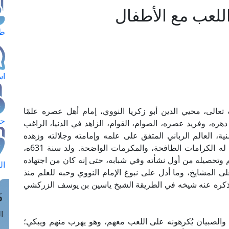
اللعب مع الأطفال
طل
اس
ه تعالى، محيي الدين أبو زكريا النووي، إمام أهل عصره علمًا
حج
د دهره، وفريد عصره، الصوام، القوام، الزاهد في الدنيا، الراغب
ة، العالم الرباني المتفق على علمه وإمامته وجلالته وزهده
وورعه وعبادته وصيانته في أقواله وأفعاله وحالاته، له الكرامات الطافحة، والمكرمات الواضحة. ولد سنة 631ه،
طلب العلم وتحصيله من أول نشأته وفي شبابه، حتى إنه كان من اجتهاده
ال
 المشايخ، وما أدل على نبوغ الإمام النووي وحبه للعلم منذ
كره عنه شيخه في الطريقة الشيخ ياسين بن يوسف الزركشي
م
الق
والصبيان يُكرهونه على اللعب معهم، وهو يهرب منهم ويبكي؛