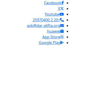
Facebook
X
Youtube
+20 2 25970400
ask@dar-alifta.org
huawei
App Store
Google Play