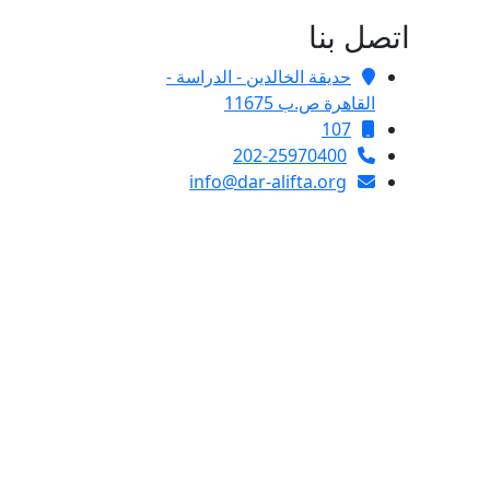
اتصل بنا
حديقة الخالدين - الدراسة -
القاهرة ص.ب 11675
107
202-25970400
info@dar-alifta.org