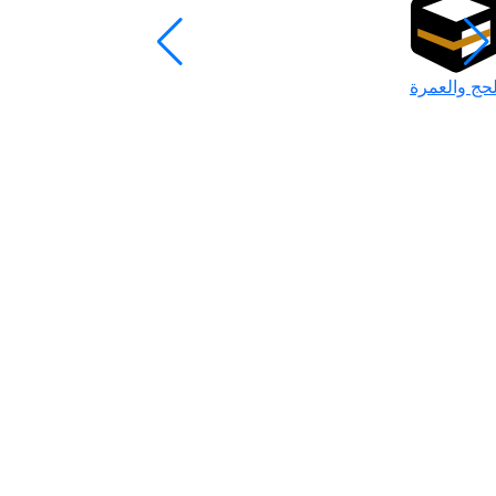
لحج والعمرة
رمضان