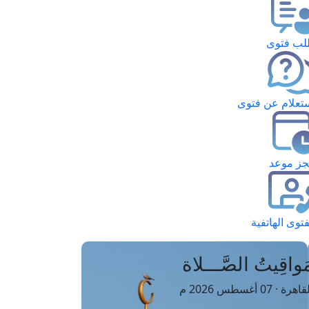
ب فتوى
تعلام عن فتوى
ز موعد
فتوى الهاتفية
َواقِيتُ الصَّـــلاة
اهرة · 07 أغسطس 2026 م