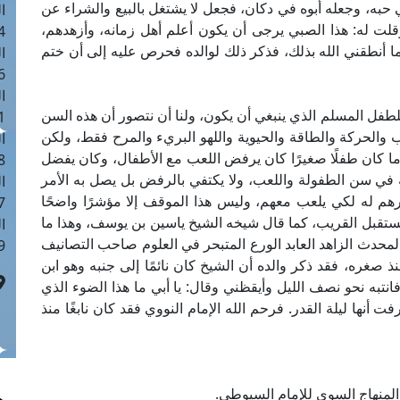
 حبه، وجعله أبوه في دكان، فجعل لا يشتغل بالبيع والشراء عن
ا
وقلت له: هذا الصبي يرجى أن يكون أعلم أهل زمانه، وأزهدهم،
 :41
ما أنطقني الله بذلك، فذكر ذلك لوالده فحرص عليه إلى أن ختم
ا
 :17
ا
 للطفل المسلم الذي ينبغي أن يكون، ولنا أن نتصور أن هذه السن
 : 1
 والحركة والطاقة والحيوية واللهو البريء والمرح فقط، ولكن
ا
دما كان طفلًا صغيرًا كان يرفض اللعب مع الأطفال، وكان يفضل
8
 في سن الطفولة واللعب، ولا يكتفي بالرفض بل يصل به الأمر
ا
رهم له لكي يلعب معهم، وليس هذا الموقف إلا مؤشرًا واضحًا
: 44
مستقبل القريب، كما قال شيخه الشيخ ياسين بن يوسف، وهذا ما
ا
لمحدث الزاهد العابد الورع المتبحر في العلوم صاحب التصانيف
 :9
نذ صغره، فقد ذكر والده أن الشيخ كان نائمًا إلى جنبه وهو ابن
تبه نحو نصف الليل وأيقظني وقال: يا أبي ما هذا الضوء الذي
فت أنها ليلة القدر. فرحم الله الإمام النووي فقد كان نابغًا منذ
 المنهاج السوي للإمام السيوطي.