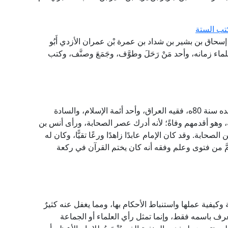
كتب الستة
إسحاق بن بشير بن شداد بن عمرة بْن عمران الأزدي أَبُو
ء زمانه، وأحد مَنْ رَحَلَ وطوَّف، وجَمَعَ وصنَّف، وكتب
الإمام أبو حنيفة واسمه النعمان بن ثابت الكوفي ومولده سنة 80ه، فقيه العراق، وأحد أئمة الإسلام، والسادة
ة، وهو أقدمهم وفاةً؛ لأنه أدرك عصر الصحابة، ورأى أنس بن
ابة. وقد كان الإمام عابدًا زاهدًا ورعًا تقيًّا، وكان له
َّ من فتوى وعلم وفقه أنه كان يختم القرآن في ركعة
وكيفية عملها واستنباط الأحكام بها، ومما يغفل عنه كثيرٌ
عرف باسمه فقط، وإنما تمثل رأي العلماء أو الجماعة