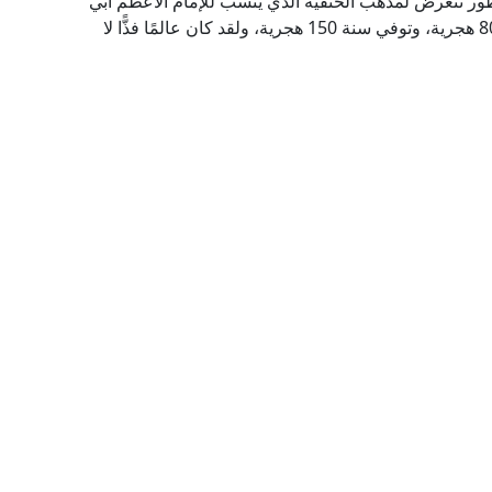
سطور نتعرض لمذهب الحنفية الذي يُنْسَبُ للإمام الأعظم أبي
حنيفة النعمان، وقد ولد رضي الله عنه بالكوفة سنة 80 هجرية، وتوفي سنة 150 هجرية، ولقد كان عالمًا فذًّا لا