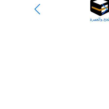
لحج والعمرة
رمضان