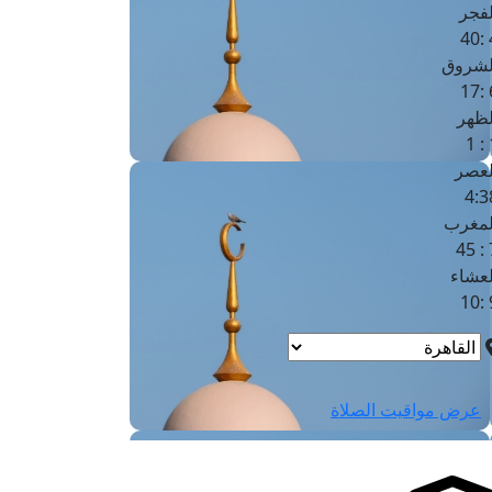
لفجر
4
لشروق
6
لظهر
1
لعصر
4:3
لمغرب
7 
لعشاء
9
عرض مواقيت الصلاة