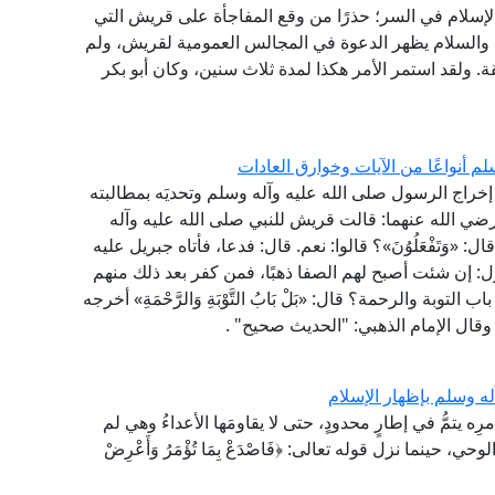
 الإسلام في السر؛ حذرًا من وقع المفاجأة على قريش التي
اة والسلام يظهر الدعوة في المجالس العمومية لقريش، ولم
قة. ولقد استمر الأمر هكذا لمدة ثلاث سنين، وكان أبو بكر
أنواعًا من الآيات وخوارق العادات
 إخراج الرسول صلى الله عليه وآله وسلم وتحديَه بمطالبته
 رضي الله عنهما: قالت قريش للنبي صلى الله عليه وآله
: «وَتَفْعَلُوُنَ»؟ قالوا: نعم. قال: فدعا، فأتاه جبريل عليه
ل: إن شئت أصبح لهم الصفا ذهبًا، فمن كفر بعد ذلك منهم
لتوبة والرحمة؟ قال: «بَلْ بَابُ التَّوْبَةِ وَالرَّحْمَةِ» أخرجه
قال الإمام الذهبي: "الحديث صحيح" .
له وسلم بإظهار الإسلام
ِه يتمُّ في إطارٍ محدودٍ، حتى لا يقاومَها الأعداءُ وهي لم
الوحي، حينما نزل قوله تعالى: ﴿فَاصْدَعْ بِمَا تُؤْمَرُ وَأَعْرِضْ