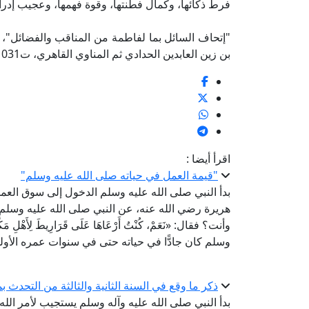
فرط ذكائها، وكمال فطنتها، وقوة فهمها، وعجيب إدراك
"إتحاف السائل بما لفاطمة من المناقب والفضائل"، ل
بن زين العابدين الحدادي ثم المناوي القاهري، ت1031هـ (ص 26-30 ).
اقرأ أيضا :
"قيمة العمل في حياته صلى الله عليه وسلم"
بدأ النبي صلى الله عليه وسلم الدخول إلى سوق العم
هريرة رضي الله عنه، عن النبي صلى الله عليه وسلم أنه قال: «م
وأنت؟ فقال: «نَعَمْ، كُنْتُ أَرْعَاهَا عَلَى قَرَارِيطَ لِأَهْ
وسلم كان جادًّا في حياته حتى في سنوات عمره الأول
ذكر ما وقع في السنة الثانية والثالثة من التحدث بما
بدأ النبي صلى الله عليه وآله وسلم يستجيب لأمر الله 