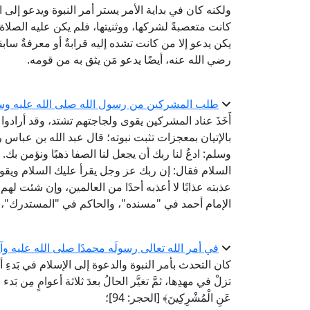
ولكنه كان في بداية الأمر يستر أمر النبوة ويدعو إلى
كانت متعصبةً لشركها، ووثنيتها، فلم يكن عليه الصل
يكن يدعو إلا من كانت تشده إليه قرابةٌ أو معرفةٌ ساب
رضي الله عنه، أيضًا يدعو مَن يثق به من قومه.
طلب المشركين من رسول الله صلى الله عليه وسلم 
أَخَذَ عناد المشركين يقوى ولجاجتهم تشتد، وقد أرادوا
بالإتيان بمعجزات تثبت نبوته؛ قال عبد الله بن عباس
وسلم: ادعُ لنا ربك أن يجعل لنا الصفا ذهبًا ونؤمن بك. قال
السلام فقال: إن ربك عز وجل يقرأ عليك السلام ويقو
عذبته عذابًا لا أعذبه أحدًا من العالمين، وإن شئت لهم باب ا
الإمام أحمد في "مسنده"، والحاكم في "المستدرك"، و
في أمر الله تعالى رسولَه محمدًا صلى الله عليه وآ
كان التحدث بأمر النبوة والدعوة إلى الإسلام في بَدءِ أمر
تزلْ في مهدِها، ثمَّ تغيَّر الحالُ بعدَ ثلاثة أعوامٍ مِن بَدء 
عَنِ الْمُشْرِكِينَ﴾ [الحجر: 94]؛