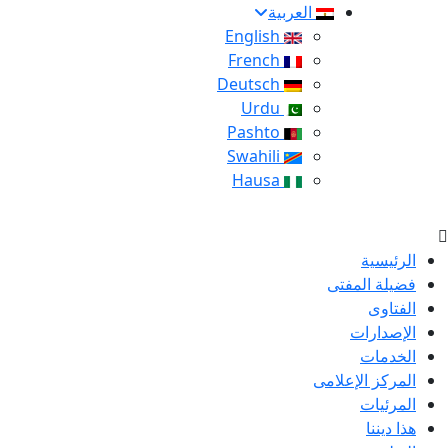
العربية
English
French
Deutsch
Urdu
Pashto
Swahili
Hausa
الرئيسية
فضيلة المفتى
الفتاوى
الإصدارات
الخدمات
المركز الإعلامى
المرئيات
هذا ديننا