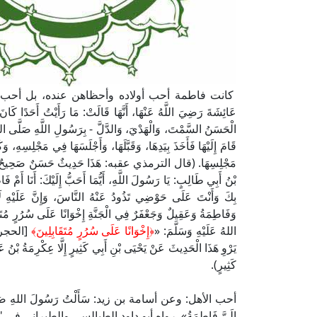
كانت فاطمة أحب أولاده وأحظاهن عنده، بل أحب الناس إ
عَائِشَةَ رَضِيَ اللَّهُ عَنْهَا، أَنَّهَا قَالَتْ: مَا رَأَيْتُ أَحَدًا كَانَ 
الْحَسَنُ السَّمْتَ، وَالْهَدْيَ، وَالدَّلَّ - بِرَسُولِ اللَّهِ صَلَّى اللهُ 
قَامَ إِلَيْهَا فَأَخَذَ بِيَدِهَا، وَقَبَّلَهَا، وَأَجْلَسَهَا فِي مَجْلِسِهِ، وَك
مَجْلِسِهَا. (قال الترمذي عقبه: هَذَا حَدِيثٌ حَسَنٌ صَح
بْنُ أَبِي طَالِبٍ: يَا رَسُولَ اللَّهِ، أَيُّمَا أَحَبُّ إِلَيْكَ: أَنَا أَمْ ف
بِكَ وَأَنْتَ عَلَى حَوْضِي تَذُودُ عَنْهُ النَّاسَ، وَإِنَّ عَلَيْهِ لَأ
وَفَاطِمَةُ وَعَقِيلٌ وَجَعْفَرٌ فِي الْجَنَّةِ إِخْوَانًا عَلَى سُرُرٍ مُتَ
اللهُ عَلَيْهِ وَسَلَّمَ: «
﴿إِخْوَانًا عَلَى سُرُرٍ مُتَقَابِلِينَ﴾
يَرْوِ هَذَا الْحَدِيثَ عَنْ يَحْيَى بْنِ أَبِي كَثِيرٍ إِلَّا عِكْرِمَةُ بْنُ عَ
كَثِيرٍ).
أحب الأهل: وعن أسامة بن زيد: سَأَلْتُ رَسُولَ اللهِ صَلَّى اللهُ عَل
إِلَيَّ فَاطِمَةُ». رواه أبو داود الطيالسي والطبراني في