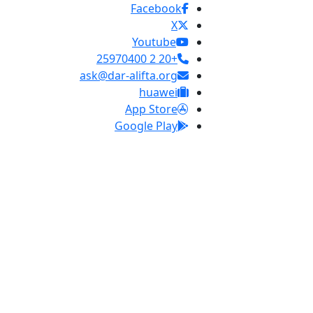
Facebook
X
Youtube
+20 2 25970400
ask@dar-alifta.org
huawei
App Store
Google Play