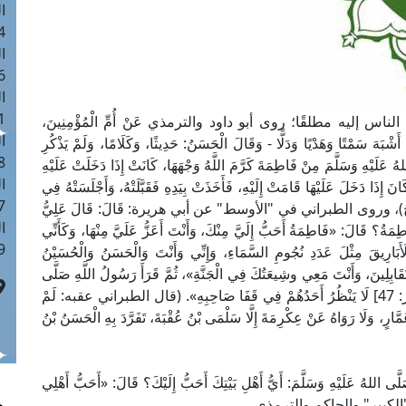
ا
 :40
ا
 :17
ا
 : 1
ليه مطلقًا؛ روى أبو داود والترمذي عَنْ أُمِّ الْمُؤْمِنِينَ،
ا
أَشْبَهَ سَمْتًا وَهَدْيًا وَدَلًّا - وَقَالَ الْحَسَنُ: حَدِيثًا، وَكَلَامًا، وَلَمْ يَذْكُرِ
8
عَلَيْهِ وَسَلَّمَ مِنْ فَاطِمَةَ كَرَّمَ اللَّهُ وَجْهَهَا، كَانَتْ إِذَا دَخَلَتْ عَلَيْهِ
ا
َانَ إِذَا دَخَلَ عَلَيْهَا قَامَتْ إِلَيْهِ، فَأَخَذَتْ بِيَدِهِ فَقَبَّلَتْهُ، وَأَجْلَسَتْهُ فِي
: 45
ِيحٌ)، وروى الطبراني في "الأوسط" عن أبي هريرة: قَالَ: قَالَ عَلِيُّ
ا
َاطِمَةُ؟ قَالَ: «فَاطِمَةُ أَحَبُّ إِلَيَّ مِنْكَ، وَأَنْتَ أَعَزُّ عَلَيَّ مِنْهَا، وَكَأَنِّي
 :10
َبَارِيقَ مِثْلَ عَدَدِ نُجُومِ السَّمَاءِ، وَإِنِّي وَأَنْتَ وَالْحَسَنُ وَالْحُسَيْنُ
قَابِلِينَ، وَأَنْتَ مَعِي وشِيعَتُكَ فِي الْجَنَّةِ»، ثُمَّ قَرَأَ رَسُولُ اللَّهِ صَلَّى
[الحجر: 47] لَا يَنْظُرُ أَحَدُهُمْ فِي قَفَا صَاحِبِهِ». (قال الطبراني عقبه: لَمْ
مَّارٍ، وَلَا رَوَاهُ عَنْ عِكْرِمَةَ إِلَّا سَلْمَى بْنُ عُقْبَةَ، تَفَرَّدَ بِهِ الْحَسَنُ بْنُ
َيْهِ وَسَلَّمَ: أَيُّ أَهْلِ بَيْتِكَ أَحَبُّ إِلَيْكَ؟ قَالَ: «أَحَبُّ أَهْلِي
 "الكبير" والحاكم والترمذي.