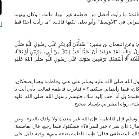
الت: ما رأيت أفضل من فاطمة غير أبيها، قالت - وكان بينهما
براني في "الأوسط" وأبو يعلى لكنها قالت: "ما رأيت أحدًا قط
ا
مان بن بشير: "اسْتَأْذَنَ أَبُو بَكْرٍ عَلَى رَسُولِ اللَّهِ صَلَّى
َاللَّهِ لَقَدْ عَرَفْتُ أَنَّ عَلِيًّا أَحَبُّ إِلَيْكَ مِنْ أَبِي، مَرَّتَيْنِ أَوْ ثَلَاثًا،
 فُلَانَةَ أَلَا أَسْمَعُكِ تَرْفَعِينَ صَوْتَكِ عَلَى رَسُولِ اللَّهِ صَلَّى اللهُ عَلَيْهِ
سول الله صلى الله عليه وسلم على علي وفاطمة وهما يضحكان،
ضحكان، فلما رأيتماني سكتما؟!» فبادرت فاطمة فقالت: بأبي أنت يا
قلت: بل أنا أحب إليه منك. فتبسم رسول الله صلى الله عليه
نك». رواه الطبراني بإسناد صحيح.
وسلم قال لفاطمة: «إن الله غير معذبك ولا ولدك بالنار». وعن
قال: «أي شيء خير للمرأة؟» فسكتوا، فلما رجع، قال لفاطمة:
 ذلك للمصطفى فقال: «إنما فاطمة بضعة مني». وفيه دليل على