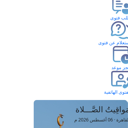
ب فتوى
تعلام عن فتوى
ز موعد
فتوى الهاتفية
َواقِيتُ الصَّـــلاة
اهرة · 06 أغسطس 2026 م