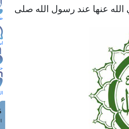
الله عنها عند رسول الله صلى
طل
اس
حج
ال
م
الق