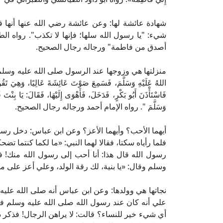
شهادة عائشة لها: وعن عائشة رضي الله عنها أنها ق
شيء: "يا رسول الله سلها؛ فإنها لا تكذب". رواه الط
أصدق من فاطمة" ورجاله رجال الصحيح.
منزلتها هي وزوجها عند الرسول صلى الله عليه وسلم: وعن النع
اللهُ عَلَيْهِ وَسَلَّمَ، فَسَمِعَ صَوْتَ عَائِشَةَ عَالِيًا، وَهِيَ تَقُولُ: و
فَاسْتَأْذَنَ أَبُو بَكْرٍ، فَدَخَلَ، فَأَهْوَى إِلَيْهَا، فَقَالَ: يَا بِنْتَ
وَسَلَّمَ ". رواه الإمام أحمد ورجاله رجال الصحيح.
أيهما الأحب؟ وأيهما الأعز؟ وعن ابن عباس: دخل ر
فلما رأياه سكتا، فقالا لهما النبي: «ما لكما كنتما ت
رسول الله قال هذا: أنا أحب إلى رسول الله منك! ف
وسلم وقال: «يا بنية، لك رقة الولد، وعلي أعز على م
نجاتها هي وولدها: وعن ابن عباس أنه صلى الله عليه 
علي أنه كان عند رسول الله صلى الله عليه وسلم ف
أي شيء خير للنساء؟ قالت: لا يراهن الرجال! فذكر