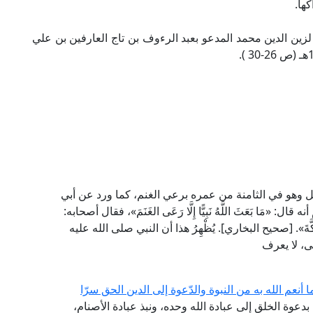
ها.
زين الدين محمد المدعو بعبد الرءوف بن تاج العارفين بن علي
ل وهو في الثامنة من عمره برعي الغنم، كما ورد عن أبي
َا بَعَثَ اللَّهُ نَبِيًّا إِلَّا رَعَى الغَنَمَ»، فقال أصحابه:
لِ مَكَّةَ». [صحيح البخاري]. يُظْهِرُ هذا أن النبي صلى الله عليه
ى، لا يعرف
 أنعم الله به من النبوة والدّعوة إلى الدين الحق سرّا
بدعوة الخلق إلى عبادة الله وحده، ونبذ عبادة الأصنام،