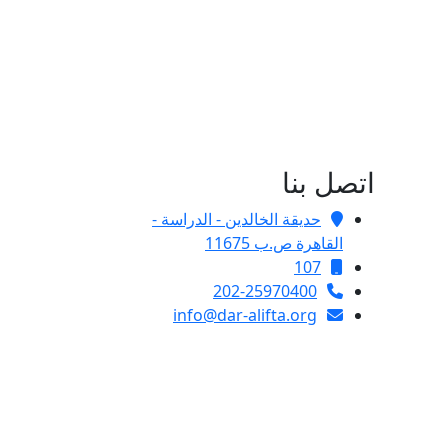
اتصل بنا
حديقة الخالدين - الدراسة -
القاهرة ص.ب 11675
107
202-25970400
info@dar-alifta.org