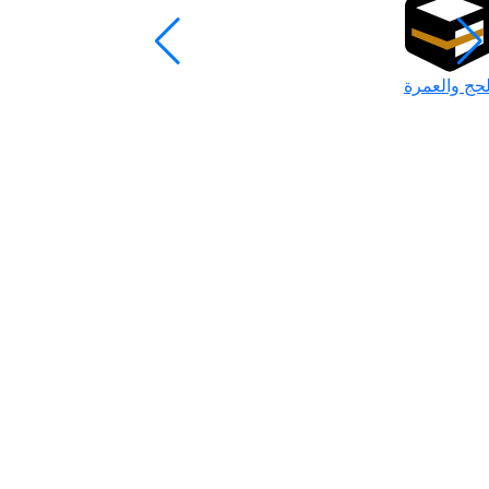
لحج والعمرة
رمضان