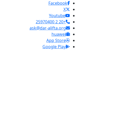
Facebook
X
Youtube
+20 2 25970400
ask@dar-alifta.org
huawei
App Store
Google Play