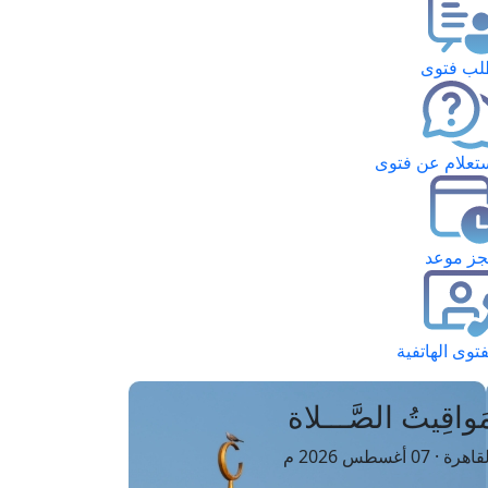
ب فتوى
تعلام عن فتوى
ز موعد
فتوى الهاتفية
َواقِيتُ الصَّـــلاة
اهرة · 07 أغسطس 2026 م