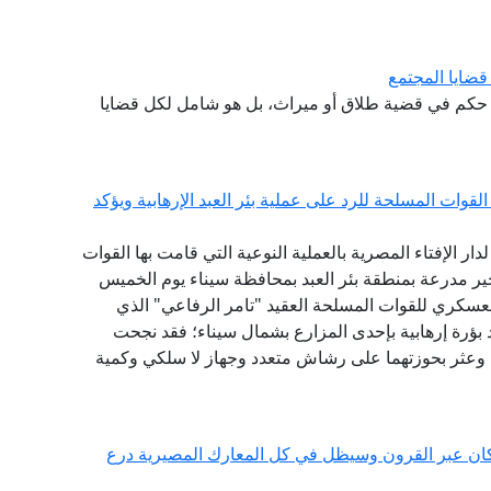
قضايا المجتمع
كر حكم في قضية طلاق أو ميراث، بل هو شامل لكل قضايا
القوات المسلحة للرد على عملية بئر العبد الإرهابية ويؤكد
لدار الإفتاء المصرية بالعملية النوعية التي قامت بها القوات
جير مدرعة بمنطقة بئر العبد بمحافظة سيناء يوم الخميس
متحدث العسكري للقوات المسلحة العقيد "تامر الرفاعي" الذي
د بؤرة إرهابية بإحدى المزارع بشمال سيناء؛ فقد نجحت
 وعثر بحوزتهما على رشاش متعدد وجهاز لا سلكي وكمية
كان عبر القرون وسيظل في كل المعارك المصيرية درع