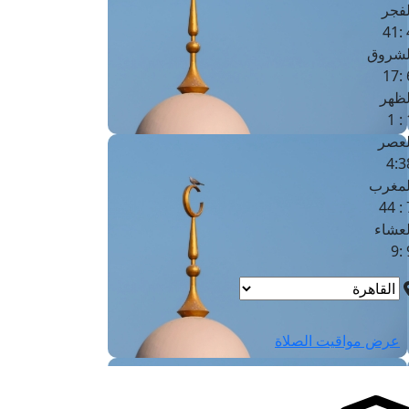
لفجر
4
لشروق
6
لظهر
1
لعصر
4:3
لمغرب
7 
لعشاء
9
عرض مواقيت الصلاة