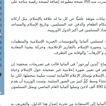
الإسلامية في إعداد الدليل الواقع في 160 صفحة، وصدرت منه 350 نسخة مطبوعة إضافة لنسخة رقمية متاحة على
ا
 :41
ا
نات موثقة علميًّا عن كل ما له علاقة بالإسلام، مثل أركانه
 :17
حكام الطعام والدفن عند المسلمين، وتاريخ الإسلام والمساجد
ا
داد المسلمين في أكبر الدول الأوروبية.
 : 1
ا
لمسلمي ألمانيا والمؤسسات الخيرية الإسلامية والمنظمات
8
وصورة الإسلام بالتقارير الإعلامية، وحركة بيجيدا المعادية
ا
م و"الإرهاب" والوقاية من التطرف.
: 44
ا
ندماج "أيدين أوزجوز" في ألمانيا قالت في تصريحات صحفية: إن
 :9
يساهم في تغيير صورة إعلامية غير صحيحة حول الإسلام وحياة
لإسلام بوسائل الإعلام الألمانية ليست سلبية بمجملها، لكن ما
ثناءً وسط كَمٍّ كبير من الصور السلبية. وتمنت الوزيرة أن يقدم
هذا الدليل مساعدة كبيرة للتعامل الإعلامي مع قضايا 890 ألف لاجئ وصلوا ألمانيا العام الماضي ويمثل المسلمون
نيا إلى الاستفادة من تجربة إصدار هذا الدليل، والتعريف به