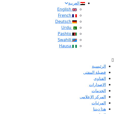
العربية
English
French
Deutsch
Urdu
Pashto
Swahili
Hausa
الرئيسية
فضيلة المفتى
الفتاوى
الإصدارات
الخدمات
المركز الإعلامى
المرئيات
هذا ديننا