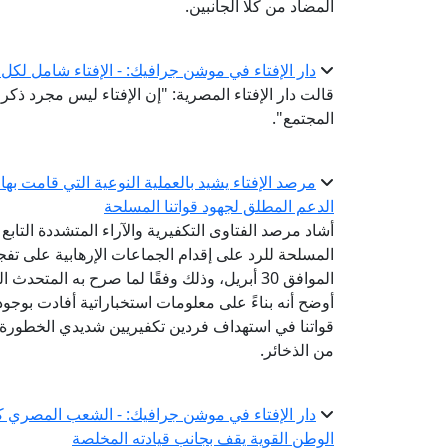
المضاد من كلا الجانبين.
دار الإفتاء في موشن جرافيك: - الإفتاء شامل لكل 
قالت دار الإفتاء المصرية: "إن الإفتاء ليس مجرد ذ
المجتمع".
مرصد الإفتاء يشيد بالعملية النوعية التي قامت بها 
الدعم المطلق لجهود قواتنا المسلحة
أشاد مرصد الفتاوى التكفيرية والآراء المتشددة التابع 
المسلحة للرد على إقدام الجماعات الإرهابية على تف
الموافق 30 أبريل، وذلك وفقًا لما صرح به ال
أوضح أنه بناءً على معلومات استخباراتية أفادت بوجو
قواتنا في استهداف فردين تكفيريين شديدي الخطورة
من الذخائر.
دار الإفتاء في موشن جرافيك: - الشعب المصري 
الوطن القوية يقف بجانب قيادته المخلصة