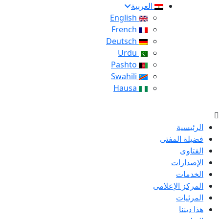
العربية
English
French
Deutsch
Urdu
Pashto
Swahili
Hausa
الرئيسية
فضيلة المفتى
الفتاوى
الإصدارات
الخدمات
المركز الإعلامى
المرئيات
هذا ديننا