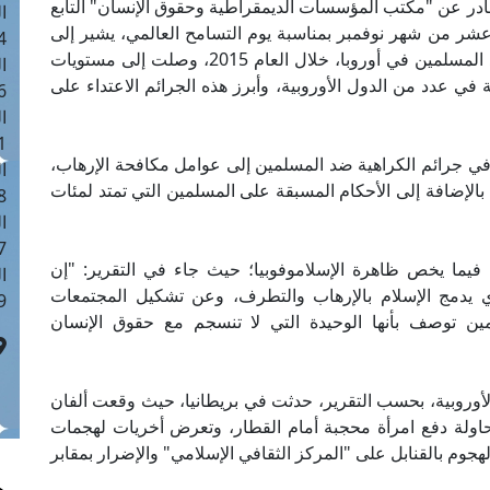
مرصد أن تقرير "جرائم الكراهية 2015" الصادر عن "مكتب المؤسسات الديمقراطية وحقوق الإنسان" التابع
ا
عشر من شهر نوفمبر بمناسبة يوم التسامح العالمي، يشير إلى
 :40
أن جرائم الكراهية الناجمة عن التمييز والتعصب ضد المسلمين في أوروبا، خلال العام 2015، وصلت إلى مستويات
ا
ق، بحيث بلغت نحو ستة آلاف و811 جريمة في عدد من الدول الأوروبية، وأبرز هذه الجرائم الاعتداء على
 :17
ا
 : 1
 في جرائم الكراهية ضد المسلمين إلى عوامل مكافحة الإرهاب،
ا
ي، بالإضافة إلى الأحكام المسبقة على المسلمين التي تمتد لمئات
8
ا
: 45
فيما يخص ظاهرة الإسلاموفوبيا؛ حيث جاء في التقرير: "إن
ا
يدمج الإسلام بالإرهاب والتطرف، وعن تشكيل المجتمعات
 :10
سلمين توصف بأنها الوحيدة التي لا تنسجم مع حقوق الإنسان
الأوروبية، بحسب التقرير، حدثت في بريطانيا، حيث وقعت ألفان
، ومن هذه الجرائم محاولة دفع امرأة محجبة أمام القطار، وتعرض أخريات لهجمات
جوم بالقنابل على "المركز الثقافي الإسلامي" والإضرار بمقابر