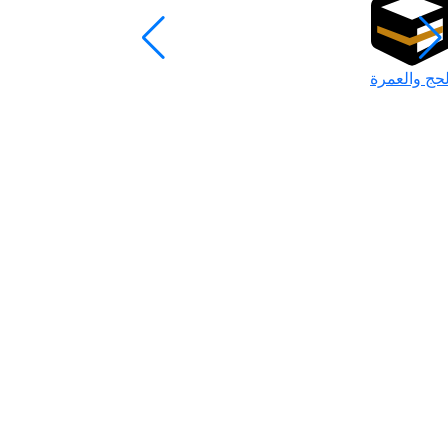
لحج والعمرة
رمضان