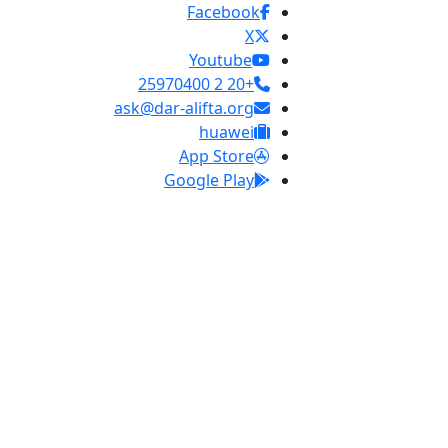
Facebook
X
Youtube
+20 2 25970400
ask@dar-alifta.org
huawei
App Store
Google Play