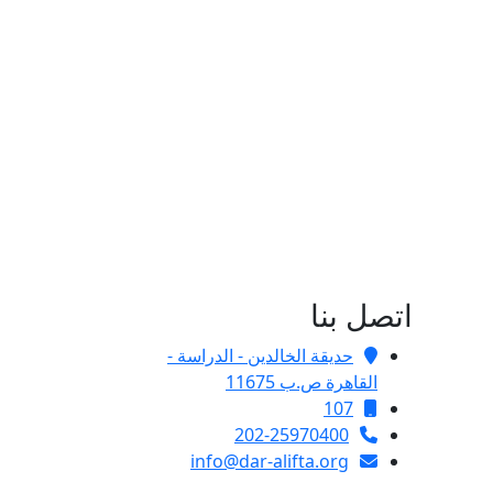
اتصل بنا
حديقة الخالدين - الدراسة -
القاهرة ص.ب 11675
107
202-25970400
info@dar-alifta.org