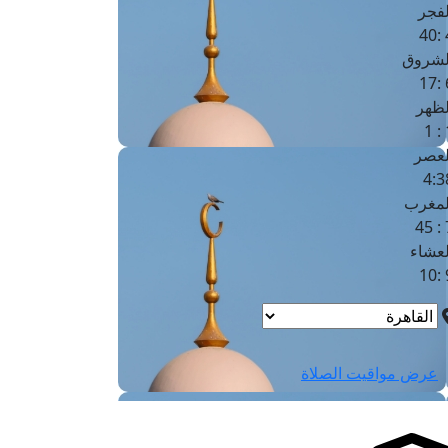
لفجر
4
لشروق
6
لظهر
1
لعصر
4:3
لمغرب
7 
لعشاء
9
عرض مواقيت الصلاة