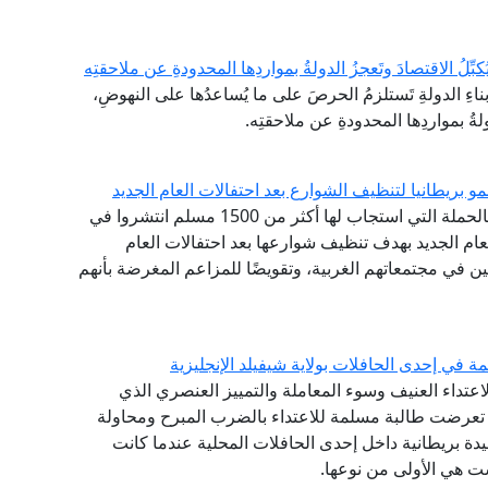
ِّلُ الاقتصادَ وتَعجزُ الدولةُ بمواردِها المحدودةِ عن ملاحقتِه
اءِ الدولةِ تَستلزمُ الحرصَ على ما يُساعدُها على النهوضِ،
دولةُ بمواردِها المحدودةِ عن ملاحقتِه.
و بريطانيا لتنظيف الشوارع بعد احتفالات العام الجديد
أشاد مرصد الإسلاموفوبيا التابع لدار الإفتاء المصرية بالحملة التي استجاب لها أكثر من 1500 مسلم انتشروا في
عام الجديد بهدف تنظيف شوارعها بعد احتفالات العام
ين في مجتمعاتهم الغربية، وتقويضًا للمزاعم المغرضة بأنهم
ة في إحدى الحافلات بولاية شيفيلد الإنجليزية
الاعتداء العنيف وسوء المعاملة والتمييز العنصري الذي
ذ تعرضت طالبة مسلمة للاعتداء بالضرب المبرح ومحاولة
دة بريطانية داخل إحدى الحافلات المحلية عندما كانت
ت هي الأولى من نوعها.