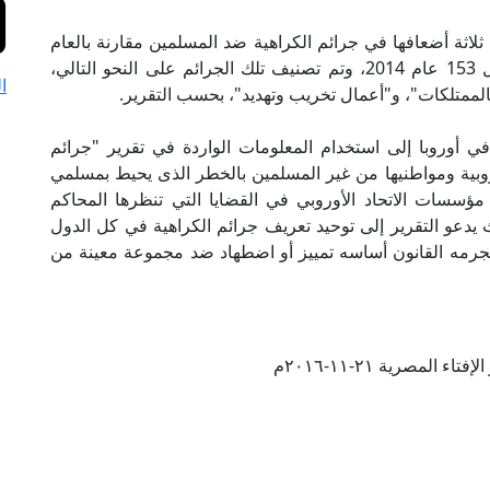
اثة أضعافها في جرائم الكراهية ضد المسلمين مقارنة بالعام
السابق عليه، إذ بلغت 460 جريمة في 2015، مقابل 153 عام 2014، وتم تصنيف تلك الجرائم على النحو التالي،
ا
بالممتلكات"، و"أعمال تخريب وتهديد"، بحسب التقرير.
ي أوروبا إلى استخدام المعلومات الواردة في تقرير "جرائم
لية الأوروبية ومواطنيها من غير المسلمين بالخطر الذى يحيط بمسلمي
مؤسسات الاتحاد الأوروبي في القضايا التي تنظرها المحاكم
يدعو التقرير إلى توحيد تعريف جرائم الكراهية في كل الدول
 يجرمه القانون أساسه تمييز أو اضطهاد ضد مجموعة معينة من
ء المصرية ٢١-١١-٢٠١٦م