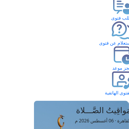
ب فتوى
تعلام عن فتوى
ز موعد
فتوى الهاتفية
َواقِيتُ الصَّـــلاة
اهرة · 06 أغسطس 2026 م