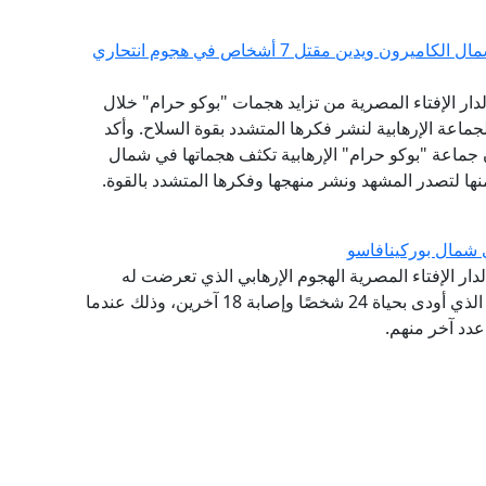
مرصد الإفتاء يحذر من تصاعد الهجمات الإرهابية شمال الكاميرون ويدين مقتل 7 أشخاص في هجوم انتحاري
لدار الإفتاء المصرية من تزايد هجمات "بوكو حرام" خلال
اعة الإرهابية لنشر فكرها المتشدد بقوة السلاح. وأكد
ن جماعة "بوكو حرام" الإرهابية تكثف هجماتها في شمال
نها لتصدر المشهد ونشر منهجها وفكرها المتشدد بالقوة.
ي شمال بوركينافاسو
 لدار الإفتاء المصرية الهجوم الإرهابي الذي تعرضت له
كنيسة بروتستانتية بقرية بانسي، شمال بوركينافاسو، الذي أودى بحياة 24 شخصًا وإصابة 18 آخرين، وذلك عندما