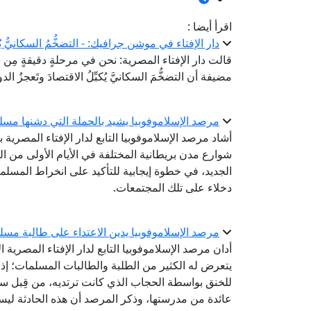
اقرأ أيضا :
دار الإفتاء في موشن جرافيك: - التضخُّمُ السكانيُّ يُكب
قالت دار الإفتاء المصرية: نحن في مرحلةٍ دقيقةٍ مِن بن
مضيفة أن التضخُّمَ السكانيَّ يُكبِّلُ الاقتصادَ وتَعجزُ ال
مرصد الإسلاموفوبيا يشيد بالحملة التي دشنها مسلم
شوارع مدن بريطانية المختلفة في الأيام الأولى من ال
الجديد، في خطوة إيجابية للتأكيد على انخراط المسلم
دخلاء على تلك المجتمعات.
مرصد الإسلاموفوبيا يدين الاعتداء على طالبة مسلم
أدان مرصد الإسلاموفوبيا التابع لدار الإفتاء المصرية 
يتعرض له الكثير من الطلبة والطالبات المسلمات؛ إ
للخنق بواسطة الحجاب الذي كانت ترتديه، من قِبل سي
عائدة من مدرستها، وذكر المرصد أن هذه الحادثة ليس