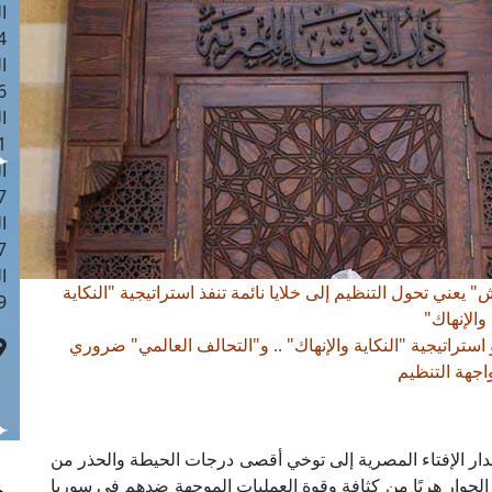
ا
 :42
ا
 :18
ا
 : 1
ا
7
ا
: 43
ا
 يعني تحول التنظيم إلى خلايا نائمة تنفذ استراتيجية "النكاية
 :8
والإنهاك"
تراتيجية "النكاية والإنهاك" .. و"التحالف العالمي" ضروري
اجهة التنظيم
 لدار الإفتاء المصرية إلى توخي أقصى درجات الحيطة والحذر من
لجوار هربًا من كثافة وقوة العمليات الموجهة ضدهم في سوريا