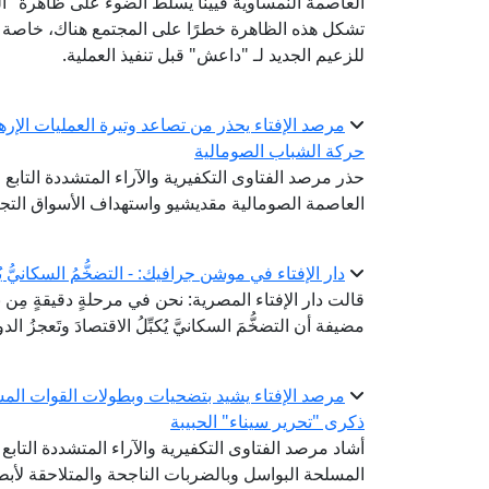
العاصمة النمساوية فيينا يسلط الضوء على ظاهرة" ا
تشكل هذه الظاهرة خطرًا على المجتمع هناك، خاصة بعد
للزعيم الجديد لـ "داعش" قبل تنفيذ العملية.
مرصد الإفتاء يحذر من تصاعد وتيرة العمليات الإر
حركة الشباب الصومالية
حذر مرصد الفتاوى التكفيرية والآراء المتشددة التابع 
العاصمة الصومالية مقديشيو واستهداف الأسواق التجار
دار الإفتاء في موشن جرافيك: - التضخُّمُ السكانيُّ يُكب
قالت دار الإفتاء المصرية: نحن في مرحلةٍ دقيقةٍ مِن بن
مضيفة أن التضخُّمَ السكانيَّ يُكبِّلُ الاقتصادَ وتَعجزُ ال
مرصد الإفتاء يشيد بتضحيات وبطولات القوات الم
ذكرى "تحرير سيناء" الحبيبة
أشاد مرصد الفتاوى التكفيرية والآراء المتشددة التاب
المسلحة البواسل وبالضربات الناجحة والمتلاحقة لأ