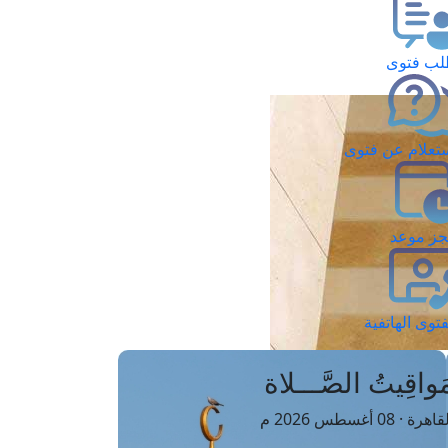
ب فتوى
تعلام عن فتوى
ز موعد
فتوى الهاتفية
َواقِيتُ الصَّـــلاة
اهرة · 08 أغسطس 2026 م