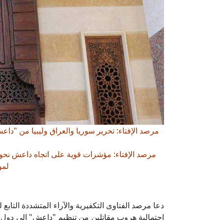
مرصد الإفتاء: تحرير سوريا والعراق وليبيا من "داعش"
مرصد الإفتاء: مؤشرات قوية على اتجاه داعش نحو اس
لمو
دعا مرصد الفتاوى التكفيرية والآراء المتشددة التابع
احتمالية هروب مقاتلين من تنظيم "داعش" إلى دول ا