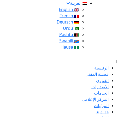
العربية
English
French
Deutsch
Urdu
Pashto
Swahili
Hausa
الرئيسية
فضيلة المفتى
الفتاوى
الإصدارات
الخدمات
المركز الإعلامى
المرئيات
هذا ديننا