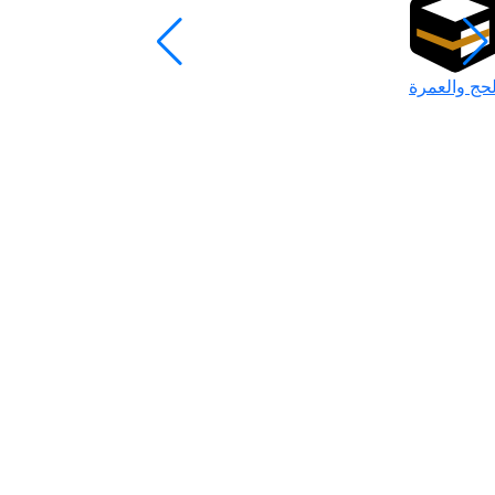
لحج والعمرة
رمضان