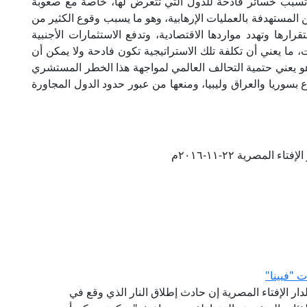
اك) تسبب خسائر فادحة للدول التي تتعرض لها، خاصة مع صعوبة
كن المستهدفة بالعمليات الإرهابية، وهو ما يسبب وقوع الكثير من
رارها وتهدد مواردها الاقتصادية، وتدفع الاستثمارات الأجنبية
 ما يعني أن تكلفة تلك الاستراتيجية تكون فادحة ولا يمكن أن
و يعني حتمية التحالف العالمي لمواجهة هذا الخطر المستشري
 بسوريا والعراق وليبيا، ومنعها من عبور حدود الدول المجاورة
ء المصرية ٢٢-١١-٢٠١٦م
ت "فيينا"
لدار الإفتاء المصرية إن حادث إطلاق النار الذي وقع في