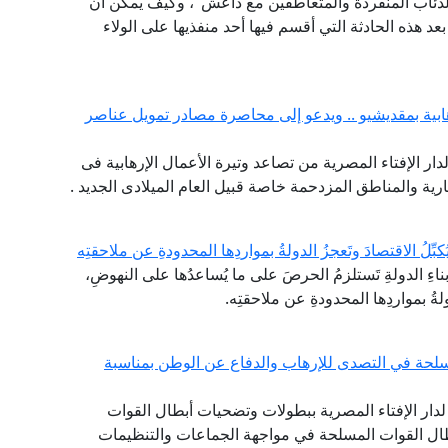
لذئاب المنفردة والمتعاطفين مع داعش"، وكيف يمكن أن
 هذه الحادثة التي أقسم فيها أحد منفذيها على الولاء
هابية بمقديشيو .. ويدعو إلى محاصرة مصادر تمويل عناصر
لدار الإفتاء المصرية من تصاعد وتيرة الأعمال الإرهابية فى
ية والمناطق المزدحمة خاصة قبيل العام الميلادى الجديد .
ِّلُ الاقتصادَ وتَعجزُ الدولةُ بمواردِها المحدودةِ عن ملاحقتِه
اءِ الدولةِ تَستلزمُ الحرصَ على ما يُساعدُها على النهوضِ،
دولةُ بمواردِها المحدودةِ عن ملاحقتِه.
سلحة في التصدى للإرهاب والدفاع عن الوطن بمناسبة
ع لدار الإفتاء المصرية ببطولات وتضحيات أبطال القوات
بطال القوات المسلحة في مواجهة الجماعات والتنظيمات