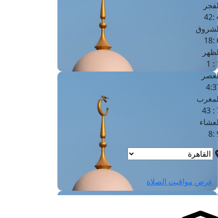
لفجر
4
لشروق
6
لظهر
1
لعصر
4:3
لمغرب
7 
لعشاء
9
عرض مواقيت الصلاة