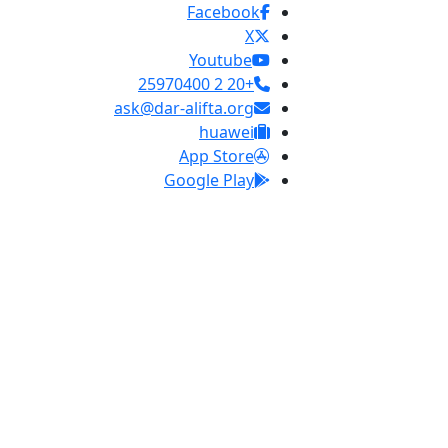
Facebook
X
Youtube
+20 2 25970400
ask@dar-alifta.org
huawei
App Store
Google Play