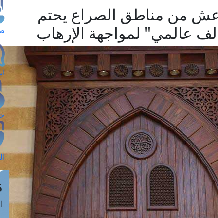
اعش من مناطق الصراع يحتم
الف عالمي" لمواجهة الإرهاب
طل
اس
حج
ال
م
الق