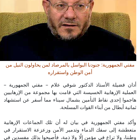
فتي الجمهورية: جنودنا البواسل بالمرصاد لمن يحاولون النيل من
أمن الوطن واستقراره
ان فضيلة الأستاذ الدكتور شوقي علام – مفتي الجمهورية –
عملية الإرهابية الخسيسة التي قامت بها مجموعة من الإرهابيين
جموا إحدى نقاط التأمين بشمال سيناء مما أسفر عن استشهاد
انية أبطال من أبناء القوات المسلحة.
كد مفتي الجمهورية في بيان له أن تلك الجماعات الإرهابية
عطشة إلى سفك الدماء وتدمير الأمن وزعزعة الاستقرار في
ننا، ولا تراع في مؤمن إلًا ولا ذمة، فأصبحوا بذلك مفسدين في