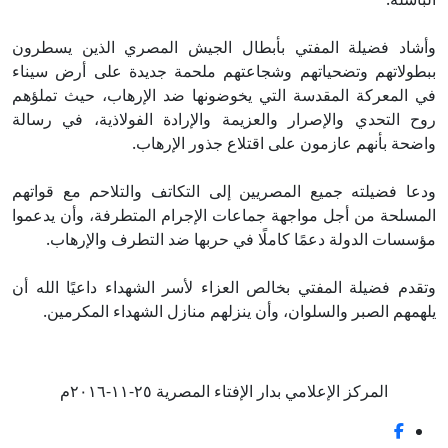
شاد فضيلة المفتي بأبطال الجيش المصري الذين يسطرون
طولاتهم وتضحياتهم وشجاعتهم ملحمة جديدة على أرض سيناء
 المعركة المقدسة التي يخوضونها ضد الإرهاب، حيث تملؤهم
ح التحدي والإصرار والعزيمة والإرادة الفولاذية، في رسالة
ضحة بأنهم عازمون على اقتلاع جذور الإرهاب.
عا فضيلته جميع المصريين إلى التكاتف والتلاحم مع قواتهم
مسلحة من أجل مواجهة جماعات الإجرام المتطرفة، وأن يدعموا
سسات الدولة دعمًا كاملًا في حربها ضد التطرف والإرهاب.
قدم فضيلة المفتي بخالص العزاء لأسر الشهداء داعيًا الله أن
همهم الصبر والسلوان، وأن ينزلهم منازل الشهداء المكرمين.
المركز الإعلامي بدار الإفتاء المصرية ٢٥-١١-٢٠١٦م