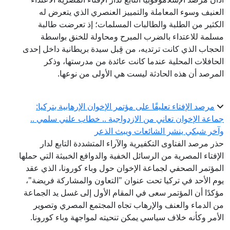
عنيف وسوء المعاملة والتمييز العنصري الذي يتعرض له
كثير من الطلبة والطالبات المسلمات؛ إذ تعرضت طالبة
لمة للاعتداء بالضرب المبرح ومحاولة للخنق بواسطة
حجاب الذي كانت ترتديه، من قِبل سيدة بريطانية داخل إحدى
حافلات المحلية عندما كانت عائدة من مدرستها، وذكر
مرصد أن هذه الحادثة ليست هي الأولى من نوعها.
مرصد الإفتاء تعليقًا على مؤتمر الإخوان الإرهابية بتركيا:
اعة الإخوان تعاني من الازدواجية .. خطاب علني سلمي ..
خر شبكي ينشر الشائعات ويبث الذعر
ر مرصد الفتاوى التكفيرية والآراء المتشددة التابع لدار
إفتاء المصرية من الرسائل الخفية والدوافع الخبيثة التي حملها
مؤتمر الصحفي لجماعة الإخوان حول وباء كورونا، الذي عقد
م الأحد في تركيا تحت عنوان "التعاون والمشاركة فريضة"،
كدًا أن المؤتمر سعى في المقام الأول إلى غسل يد الجماعة
 الدماء والعنف والإرهاب تجاه المجتمع المصري وتصوير
أمر وكأنه خلاف سياسي يمكن تنحيته لمواجهة وباء كورونا.