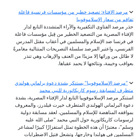
مرصد الإفتاء: تصعيد خطير من مؤسسات فرنسية فاعلة
اقم من سعار الإسلاموفوبيا
ر مرصد الفتاوى التكفيرية والآراء المتشددة التابع لدار
إفتاء المصرية من التصعيد الخطير من قِبل مؤسسات فاعلة
 فرنسا ضد الإسلام والمسلمين في أعقاب مقتل المدرس
فرنسي، واعتبر المرصد سلسلة التصريحات المتتالية مغامرةً
 طائل من ورائها إلا مزيدًا من العنف والإرهاب وهي تنذر
واقب وخيمة، ونتائجها لا يحمد عقباها.
"مرصد الإسلاموفوبيا" يستنكر بشدة دعوة برلماني هولندي
طرف لمسابقة رسوم كاريكاتورية للنبي محمد
تنكر مرصد الإسلاموفوبيا التابع لدار الإفتاء المصرية، بشدة
وة البرلماني الهولندي المتطرف خيرت فيلدرز، والمعروف
واقفه المناهضة للإسلام والمسلمين، لعقد مسابقة دولية
سومات كاريكاتورية حول النبي محمد "صلى الله عليه
لم"، معتبرًا أن هذه الخطوة تمثل استفزازًا كبيرًا لمشاعر
مسلمين في هولندا وخارجها، وتشعل فتيل الاضطرابات