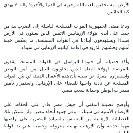
أرض، مستحقين للعنة الله وخزيه في الدنيا والآخرة؛ والله لا يهدي
د الخائنين.
عا مفتى الجمهورية القوات المسلحة الباسلة إلى الضرب بيد من
يد على أيدى هؤلاء الإرهابيين الآثمين الذين يعيثون في الأرض
ادًا ويستهدفون أبناءنا في القوات المسلحة، ما يعكس خيبة
لهم وفشلهم الذريع في إقامة كيانهم الإرهابي في سيناء.
كد فضيلته أن جنودنا البواسل في القوات المسلحة يقفون
لمرصاد لهؤلاء البغاة الذين يحاولون النيل من أمن الوطن
ستقراره. معربًا عن يقينه بأن هذه الأعمال الدنيئة لن تثن القوات
مسلحة عن تأدية واجبها للقضاء على الإرهاب، واستمرار تأمين
درات الوطن وحماية شعب مصر.
وضح فضيلة المفتي أن جيش مصر قادر على الحفاظ على
أوضاع الأمنية في سيناء – وفي جميع أنحاء مصر، ولن تتمكن تلك
عصابات الإرهابية من المساس بالسيادة المصرية على أراضيها
ما حدث، وأن الإرهاب نهايته معروفة وحتمية علي يد قواتنا
باسلة.