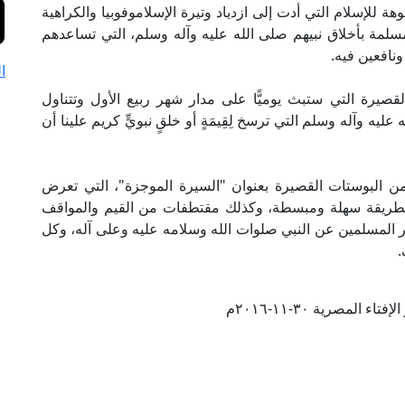
 للإسلام التي أدت إلى ازدياد وتيرة الإسلاموفوبيا والكراهية
سلمة بأخلاق نبيهم صلى الله عليه وآله وسلم، التي تساعدهم
نافعين فيه.
ا
يرة التي ستبث يوميًّا على مدار شهر ربيع الأول وتتناول
ه وآله وسلم التي ترسخ لِقِيمَةٍ أو خلقٍ نبويٍّ كريم علينا أن
 البوستات القصيرة بعنوان "السيرة الموجزة"، التي تعرض
بطريقة سهلة ومبسطة، وكذلك مقتطفات من القيم والمواقف
ر المسلمين عن النبي صلوات الله وسلامه عليه وعلى آله، وكل
.
ء المصرية ٣٠-١١-٢٠١٦م