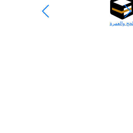
لحج والعمرة
رمضان