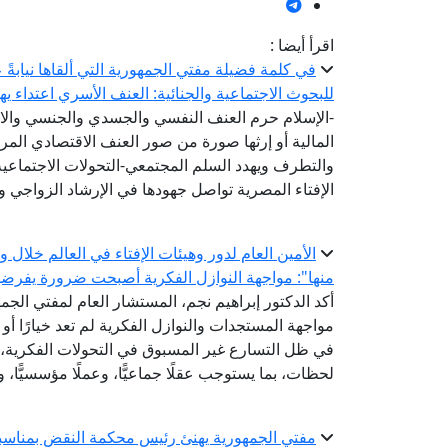
اقرأ أيضا :
في كلمة فضيلة مفتي الجمهورية التي ألقاها نيابةً 
للبحوث الاجتماعية والجنائية: العنف الأسري اعتداء ي
-الإسلام حرم العنف النفسي والجسدي والجنسي والا
المالية أو إرثها صورة من صور العنف الاقتصادي ال
والتطرف ويهدد السلم المجتمعي-التحولات الاجتماعي
الإفتاء المصرية تواصل جهودها في الإرشاد الزواجي و
الأمين العام لدور وهيئات الإفتاء في العالم خلال
منها": مواجهة النوازل الفكرية أصبحت ضرورة يفرضها ت
أكد الدكتور إبراهيم نجم، المستشار العام لمفتي الجمهو
مواجهة المستجدات والنوازل الفكرية لم تعد خيارًا أو
في ظل التسارع غير المسبوق في التحولات الفكرية، و
لحظات، بما يستوجب عقلًا جماعيًّا، وعملًا مؤسسيًّا، وت
مفتي الجمهورية يهنئ رئيس محكمة النقض بمناسبة 