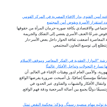
عنه أمين الفتوى بدار الإفتاء المصرية في المركز القومي
هدد استقرار الأسرة ويقوض أمن المجتمع
جتماعي والاقتصادي بكافة صوره-حرمان المرأة من حقوقها
مرفوض شرعًا-العنف الأسري يفضي إلى التفكك والجريمة
ة المعاصرة أضعفت ثقافة الحوار داخل بعض الأسر-دار
تتطلع إلى توسيع التعاون المجتمعي
 ورشة "النوازل العقدية في الفكر المعاصر وموقف الإسلام
سارع التحولات وتداخل الأفكار عالميًّا
رية، والأمين العام لدور وهيئات الإفتاء في العالم، أن
 نشاطًا مؤسسيًّا إضافيًا، بل أصبحت ضرورة يفرضها الواقع
انتقال الأفكار والشبهات والفتاوى عبر الحدود في
نسيقًا دوليًّا يجمع بين أصالة المرجعية ودقة فهم الواقع.
توليه مهام منصبه رسميًّا.. ويؤكد: محكمة النقض تمثل