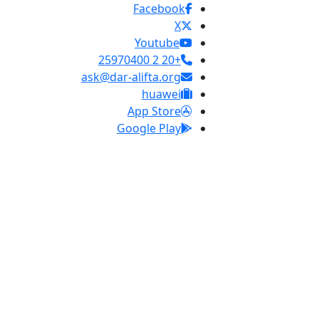
Facebook
X
Youtube
+20 2 25970400
ask@dar-alifta.org
huawei
App Store
Google Play