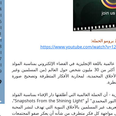
ا
 :41
ا
 :17
ا
 : 1
ا
برومو الحملة:
8
https://www.youtube.com/watch?v=1
ا
: 44
عالمية باللغة الإنجليزية في الفضاء الإلكتروني بمناسبة المولد
ا
النبي الشريف، حيث تستهدف الحملة الوصول إلى أكثر من 30 مليون شخص حول العالم (من المسلمين وغير
 :9
الأخلاق المحمدية، لمحاربة الأفكار المتطرفة وتصحيح صورة
عطرة.
 أن الحملة العالمية التي أطلقتها دار الإفتاء بمناسبة المَولد
النبوي الشريف تحمل اسم: "مقتطفات من مشكاة النور المحمدي" أو “Snapshots From the Shining Light”،
تعريف غير المسلمين بالأخلاق النبوية التي تهدف لنشر المحبة
إلى مواجهة كل فكر متطرف من شأنه أن يعكر صفو المجتمعات