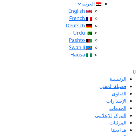
العربية
English
French
Deutsch
Urdu
Pashto
Swahili
Hausa
الرئيسية
فضيلة المفتى
الفتاوى
الإصدارات
الخدمات
المركز الإعلامى
المرئيات
هذا ديننا