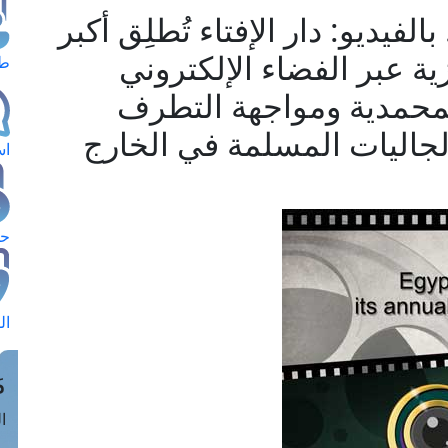
فيديو: دار الإفتاء تُطلِق أكبر
زية عبر الفضاء الإلكتروني
طل
المحمدية ومواجهة التطرف
لجاليات المسلمة في الخارج
اس
حج
ال
م
الق