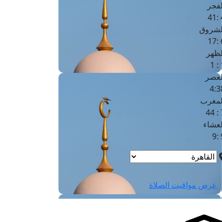
لفجر
4
لشروق
6
لظهر
1
لعصر
4:3
لمغرب
7 
لعشاء
9
عرض مواقيت الصلاة