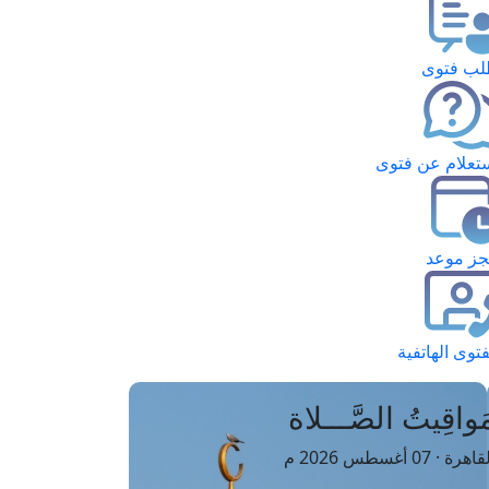
ب فتوى
تعلام عن فتوى
ز موعد
فتوى الهاتفية
َواقِيتُ الصَّـــلاة
اهرة · 07 أغسطس 2026 م