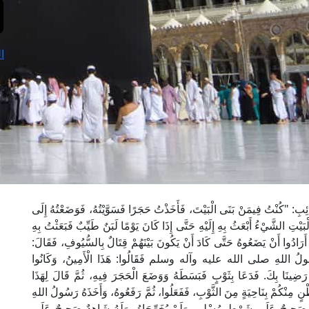
ا
 "كُنْتُ فِيمَنْ بَنَى الْبَيْتَ، فَأَخَذْتُ حَجَرًا فَسَوَّيْتُهُ، فَوَضَعْتُهُ إِلَى
ْتِ الشَّيْءُ أَبْعَثُ بِهِ إِلَيْهِ حَتَّى إِذَا كَانَ يَوْمًا لَبَنٌ طَيِّبٌ فَبَعَثْتُ بِهِ
 أَرَادُوا أَنْ يَضَعُوهُ حَتَّى كَادَ أَنْ يَكُونَ بَيْنَهُمْ قِتَالٌ بِالسُّيُوفِ، فَقَالَ:
لَ رَسُولُ اللهِ صلى الله عليه وآله وسلم فَقَالُوا: هَذَا الْأَمِينُ، وَكَانُوا
ْ رَضِينَا بِكَ. فَدَعَا بِثَوْبٍ فَبَسَطَهُ وَوَضَعَ الْحَجَرَ فِيهِ، ثُمَّ قَالَ لِهَذَا
بَطْنٍ مِنْكُمْ بِنَاحِيَةٍ مِنَ الثَّوْبِ، فَفَعَلُوا، ثُمَّ رَفَعُوهُ، وَأَخَذَهُ رَسُولُ اللهِ
حٌ عَلَى شَرْطِ مُسْلِمٍ، وَلَمْ يُخَرِّجَاهُ، وَلَهُ شَاهِدٌ صَحِيحٌ عَلَى