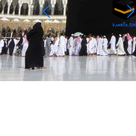
لحج والعمرة
رمضان