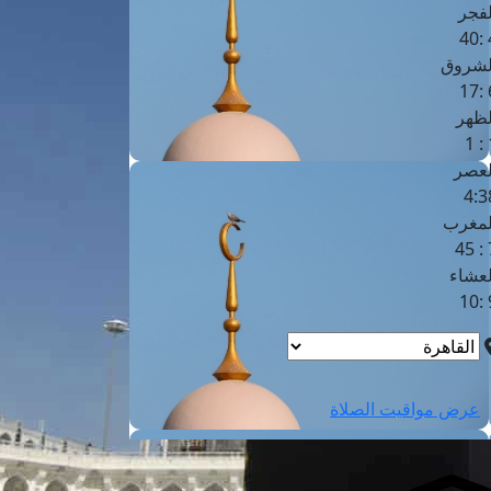
لفجر
4
لشروق
6
لظهر
1
لعصر
4:3
لمغرب
7 
لعشاء
9
عرض مواقيت الصلاة