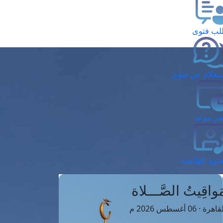
ب فتوى
تعلام عن فتوى
ز موعد
فتوى الهاتفية
َواقِيتُ الصَّـــلاة
اهرة · 06 أغسطس 2026 م