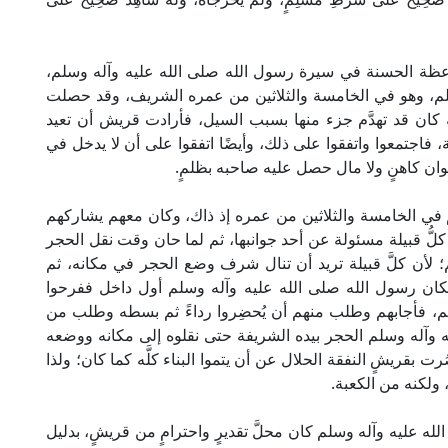
وعظة الحسنة في سيرة رسول الله صلى الله عليه وآله وسلم،
سلم، وهو في الخامسة والثلاثين من عمره الشريف، وقد حصلت
ه كان قد تهدَّم جزء منها بسبب السيل، فأرادت قريش أن تعيد
نية، فاجتمعوا واتفقوا على ذلك، وأيضًا اتفقوا على أن لا يدخل في
 حُلوان كاهنٍ ولا مال حصل عليه صاحبه بظلمٍ.
 في الخامسة والثلاثين من عمره إذ ذاك، وكان معهم يشاركهم
ُّ قبيلة مسئولة عن أحد جوانبها، ثم لما حان وقت نقل الحجر
؛ لأن كلَّ قبيلة تريد أن تنال شرف وضع الحجر في مكانه، ثم
، فكان رسول الله صلى الله عليه وآله وسلم أول داخل ففرحوا
هم، فأجابهم وطلب منهم أن يُحضِروا رداءً ثم بسطه وطلب من
ه وآله وسلم الحجر بيده الشريفة حتى نقلوه إلى مكانه ووضعه
ت بقريشٍ النفقة الحلال عن أن يتموا البناء كلَّه كما كان؛ ولذا
 ولكنه من الكعبة.
له عليه وآله وسلم كان محلَّ تقديرٍ واحترامٍ من قريشٍ، بدليل