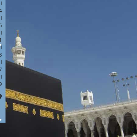
ا
 :40
ا
 :17
ا
 : 1
ا
8
ا
: 45
ا
 :10