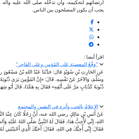
ارتضائهم لتحكيمه، وأن تدخُّلَه صلى الله عليه وآل
يجب أن يكون المصلحون بين الناس.
اقرأ أيضا :
"وَقْعُ المعصيَة عَلى المُؤمن وعلى الفَاجر"
عَنِ الحَارِثِ بْنِ سُوَيْدٍ قال: حَدَّثَنَا عَبْدُ اللهِ بْنُ مَسْعُودٍ 
وسَلَّمَ، وَالآخَرُ عَنْ نَفْسِهِ، قَالَ: «إِنَّ المُؤْمِنَ يَرَى ذُنُوبَهُ كَ
ذُنُوبَهُ كَذُبَابٍ مَرَّ عَلَى أَنْفِهِ» فَقَالَ بِهِ هَكَذَا، قَالَ أَبُو 
الإعلامُ بالحب وأثره في النفس والمجتمع
عَنْ أَنَسِ بْنِ مَالِكٍ رضي الله عنه، أَنَّ رَجُلًا كَانَ عِنْدَ النَّبِي
اللهِ، إِنِّي لَأُحِبُّ هَذَا، فَقَالَ لَهُ النَّبِيُّ صَلَّى اللهُ عَلَيْهِ وَ
فَقَالَ: إِنِّي أُحِبُّكَ فِي اللهِ، فَقَالَ: أَحَبَّكَ الَّذِي أَحْبَبْتَنِي 