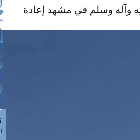
ه وآله وسلم في مشهد إعادة
طل
اس
حج
ال
م
الق