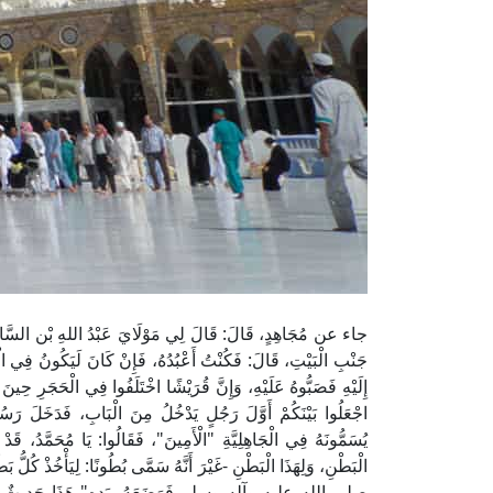
جاء عن مُجَاهِدٍ، قَالَ: قَالَ لِي مَوْلَايَ عَبْدُ اللهِ بْن السَّائِبِ:
جَنْبِ الْبَيْتِ، قَالَ: فَكُنْتُ أَعْبُدُهُ، فَإِنْ كَانَ لَيَكُونُ فِي الْبَي
إِلَيْهِ فَصَبُّوهُ عَلَيْهِ، وَإِنَّ قُرَيْشًا اخْتَلَفُوا فِي الْحَجَرِ حِينَ
اجْعَلُوا بَيْنَكُمْ أَوَّلَ رَجُلٍ يَدْخُلُ مِنَ الْبَابِ، فَدَخَ
يُسَمُّونَهُ فِي الْجَاهِلِيَّةِ "الْأَمِينَ"، فَقَالُوا: يَا مُحَمَّدُ، قَد
الْبَطْنِ، وَلِهَذَا الْبَطْنِ -غَيْرَ أَنَّهُ سَمَّى بُطُونًا: لِيَأْخُذْ كُلُّ 
صلى الله عليه وآله وسلم فَوَضَعَهُ بِيَدِهِ" هَذَا حَدِيثٌ صَحِي