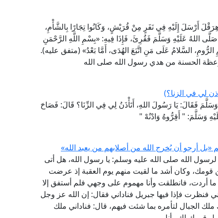
لَ أَرْسَلَ إِلَيْهِ فِي نَفَرٍ مِنْ قُرَيْشٍ، وَكَانُوا تِجَارًا بِالشَّأْمِ،
صَلَّى اللهُ عَلَيْهِ وَسَلَّمَ فَقُرِئَ، فَإِذَا فِيهِ: «بِسْمِ اللَّهِ الرَّحْمَنِ
يمِ الرُّومِ، السَّلامُ عَلَى مَنِ اتَّبَعَ الهُدَى، أَمَّا بَعْدُ» (متفق عليه).
لموعظة الحسنة من هدي رسول الله صلى الله
ذن لي في الزنا؟)
ْهِ وَسَلَّمَ فَقَالَ: يَا رَسُولَ اللهِ، أَتَأْذَنُ لِي فِي الزِّنَا؟ قَالَ: فَصَاحَ
هِ وَسَلَّمَ: " أَقِرُّوهُ وَادْنُهْ "
«بل أرجو أن يُخرج الله من أصلابهم من يعبد الله»
لرسول الله صلى الله عليه وسلم: يا رسول الله، هل أتى
 قومك، وكان أشد ما لقيت منهم يوم العقبة إذ عرضت
 ما أردت، فانطلقت وأنا مهموم على وجهي فلم أستفق إلا
ي فنظرت فإذا فيها جبريل فناداني فقال: إن الله عز وجل
لك الجبال لتأمره بما شئت فيهم، قال: فناداني ملك
ول قومك لك وأنا