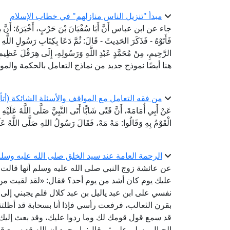
مبدأ "تنزيل الناس منازلهم" في خطاب الإسلام
جاء عن ابن عباس أَنَّ أَبَا سُفْيَانَ بْنَ حَرْبٍ، أَخْبَرَهُ: أَنَّ هِرَقْ
فَأَتَوْهُ - فَذَكَرَ الحَدِيثَ - قَالَ: ثُمَّ دَعَا بِكِتَابِ رَسُولِ اللَّهِ 
الرَّحِيمِ، مِنْ مُحَمَّدٍ عَبْدِ اللَّهِ وَرَسُولِهِ، إِلَى هِرَقْلَ عَظِ
هنا أيضًا نموذج جديد من نماذج التعامل بالحكمة وا
من فقه التعامل مع المواقف والأسئلة الشائكة (أتأ
عَنْ أَبِي أُمَامَةَ، أَنَّ فَتًى شَابًّا أَتَى النَّبِيَّ صَلَّى اللَّهُ عَلَي
الْقَوْمُ بِهِ وَقَالُوا: مَهْ مَهْ، فَقَالَ رَسُولُ اللهِ صَلَّى اللَّهُ عَلَيْ
الرحمة العامة عند سيد الخلق صلى الله عليه وسلم 
عن عائشة زوج النبي صلى الله عليه وسلم أنها قالت 
عليك يوم كان أشد من يوم أحد؟ فقال: «لقد لقيت من
نفسي على ابن عبد ياليل بن عبد كلال فلم يجبني إلى
بقرن الثعالب، فرفعت رأسي فإذا أنا بسحابة قد أظلتن
قد سمع قول قومك لك وما ردوا عليك، وقد بعث إليك م
الجبال وسلم علي ثم قال: يا محمد إن الله قد سمع ق