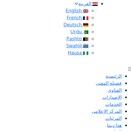
العربية
English
French
Deutsch
Urdu
Pashto
Swahili
Hausa
الرئيسية
فضيلة المفتى
الفتاوى
الإصدارات
الخدمات
المركز الإعلامى
المرئيات
هذا ديننا