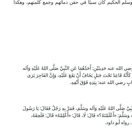
ه وسلم الحكيم كان سببًا في حقن دمائهم وجمع كلمتهم، وهكذا
رضي الله عنه حَدِيثَيْنِ: أَحَدُهُمَا عَنِ النَّبِيِّ صَلَّى اللهُ عَلَيْهِ وَآله
أَنَّهُ قَاعِدٌ تَحْتَ جَبَلٍ يَخَافُ أَنْ يَقَعَ عَلَيْهِ، وَإِنَّ الفَاجِرَ يَرَى
شِهَابٍ رضي الله عنه: بِيَدِهِ فَوْقَ أَنْفِهِ.
ِّ صَلَّى اللهُ عَلَيْهِ وَآله وسَلَّمَ، فَمَرَّ بِهِ رَجُلٌ فَقَالَ: يَا رَسُولَ
آله وسَلَّمَ: «أَعْلَمْتَهُ؟» قَالَ: لَا، قَالَ: «أَعْلِمْهُ» قَالَ: فَلَحِقَهُ،
لَهُ. رواه أبو داود.