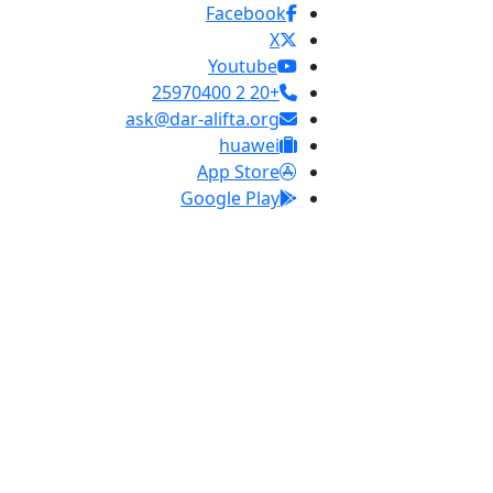
Facebook
X
Youtube
+20 2 25970400
ask@dar-alifta.org
huawei
App Store
Google Play