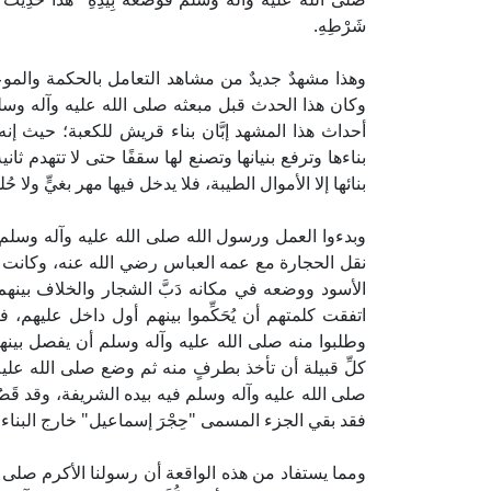
شَرْطِهِ.
وهذا مشهدٌ جديدٌ من مشاهد التعامل بالحكمة والم
وكان هذا الحدث قبل مبعثه صلى الله عليه وآله و
أحداث هذا المشهد إبَّان بناء قريش للكعبة؛ حيث إن
بناءها وترفع بنيانها وتصنع لها سقفًا حتى لا تتهدم ثا
بنائها إلا الأموال الطيبة، فلا يدخل فيها مهر بغيٍّ ولا
وبدءوا العمل ورسول الله صلى الله عليه وآله وسلم
نقل الحجارة مع عمه العباس رضي الله عنه، وكانت كل
الأسود ووضعه في مكانه دَبَّ الشجار والخلاف بينهم
اتفقت كلمتهم أن يُحَكِّموا بينهم أول داخل عليهم
وطلبوا منه صلى الله عليه وآله وسلم أن يفصل بين
كلِّ قبيلة أن تأخذ بطرفٍ منه ثم وضع صلى الله علي
صلى الله عليه وآله وسلم فيه بيده الشريفة، وقد قَصُر
فقد بقي الجزء المسمى "حِجْرَ إسماعيل" خارج البناء،
ومما يستفاد من هذه الواقعة أن رسولنا الأكرم صلى ال