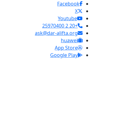
Facebook
X
Youtube
+20 2 25970400
ask@dar-alifta.org
huawei
App Store
Google Play