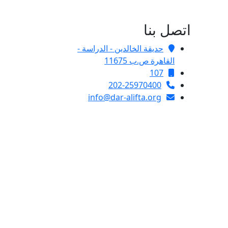
اتصل بنا
حديقة الخالدين - الدراسة -
القاهرة ص.ب 11675
107
202-25970400
info@dar-alifta.org