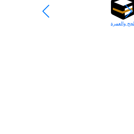
لحج والعمرة
رمضان