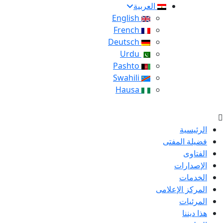
العربية
English
French
Deutsch
Urdu
Pashto
Swahili
Hausa
الرئيسية
فضيلة المفتى
الفتاوى
الإصدارات
الخدمات
المركز الإعلامى
المرئيات
هذا ديننا