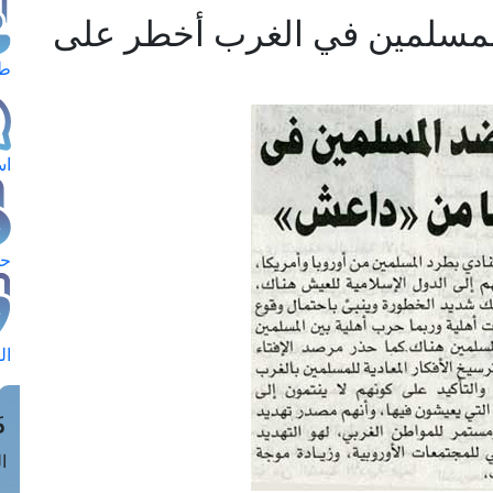
 المسلمين في الغرب أخطر على
طل
اس
حج
ال
م
الق