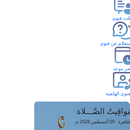
ب فتوى
تعلام عن فتوى
ز موعد
فتوى الهاتفية
َواقِيتُ الصَّـــلاة
اهرة · 09 أغسطس 2026 م