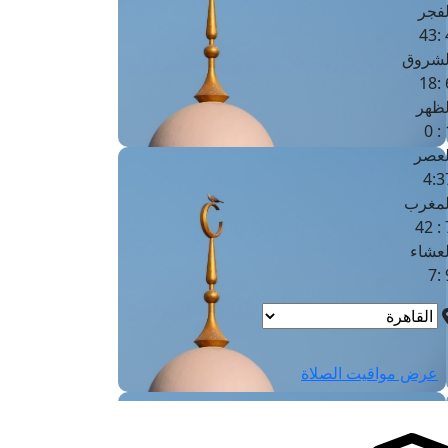
لفجر
4
لشروق
6
لظهر
1
لعصر
4:3
لمغرب
7 
لعشاء
9
عرض مواقيت الصلاة