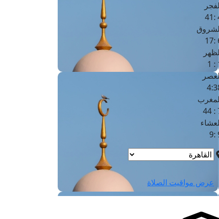
لفجر
4
لشروق
6
لظهر
1
لعصر
4:3
لمغرب
7 
لعشاء
9
عرض مواقيت الصلاة