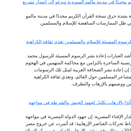
 مجددًا في مدينة مالمو السويدية ويدعو إلى إصدار تشريع
رية بشدة حرق نسخة القرآن الكريم مجددًا في مدينة مالمو
في ظل الممارسات المناهضة للإسلام والمسلمين.
للرسوم المسيئة للإسلام والمسلمين تغذي ثقافة الكراهية
ة بأشد العبارات إعادة نشر الرسوم المسيئة للرسول محمد
نسية الساخرة بالتزامن مع محاكمة المتهمين في الهجوم
دة عام 2015. وقال المرصد: إن إعادة نشر الصحافة الغربية لمثل تلك الرسومات
شاعر المسلمين حول العالم، وتغذي ثقافة الكراهية
ين ووصمهم بالإرهاب والتطرف.
أثرًا بالإرهاب تكليل لجهود الجيش والشرطة في مواجهة
لدار الإفتاء المصرية: إن جهود الدولة المصرية في مواجهة
حباط تحركات العناصر الإرهابية؛ قد أثمرت عن خروج مصر
من قائمة أكثر الدول الأكثر تأثرًا بالإرهاب في العام 2019م، وذلك وفق مؤشر الإرهاب الصادر عن مركز السلام