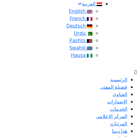
العربية
English
French
Deutsch
Urdu
Pashto
Swahili
Hausa
الرئيسية
فضيلة المفتى
الفتاوى
الإصدارات
الخدمات
المركز الإعلامى
المرئيات
هذا ديننا