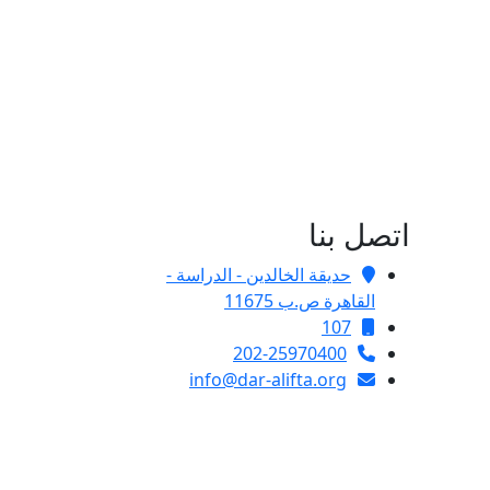
اتصل بنا
حديقة الخالدين - الدراسة -
القاهرة ص.ب 11675
107
202-25970400
info@dar-alifta.org