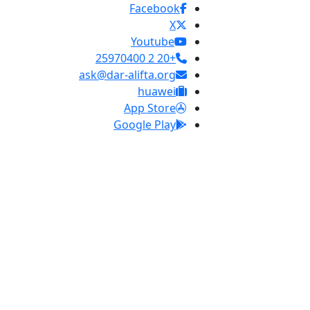
Facebook
X
Youtube
+20 2 25970400
ask@dar-alifta.org
huawei
App Store
Google Play