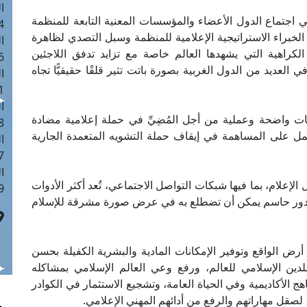
ا
ي اجتماع الدول الأعضاء والمؤسسات المعنية التابعة للمنظمة
 :41
خبراء الاستراتيجية الإعلامية للمنظمة وسبل التصدي لظاهرة
ا
لكراهية التي يشهدها العالم خاصة مع تزايد تدفق اللاجئين
 :17
لعديد من الدول الغربية بصورة باتت تثير قلقًا حقيقيًّا تجاه
ا
 : 1
ا
يات واضحة وعملية من أجل المُضِيِّ في حملة إعلامية مضادة
8
مل على المساهمة في إيقاف حملة التشويه المتعمدة الجارية
ا
: 44
ا
الإعلام، بما فيها شبكات التواصل الاجتماعي، تُعد أكثر الأدوات
 :9
ها دور حاسم يمكن أن تضطلع به في عرض صورة مشرقة للإسلام
أرض الواقع وتوفير الإمكانات المادية والبشرية الكفيلة بحسن
للدين الإسلامي للعالم، ورفع وعي العالم الإسلامي بمشاكله
 الأكاديمية وفي الحياة العامة، وتشجيع الاستثمار في الكوادر
لصقل مهاراتهم والرفع من أدائهم المهني الإعلامي.