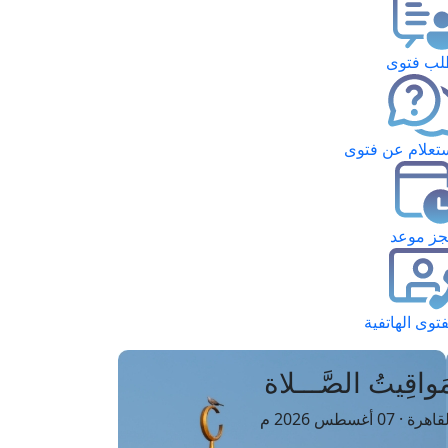
ب فتوى
تعلام عن فتوى
ز موعد
فتوى الهاتفية
َواقِيتُ الصَّـــلاة
اهرة · 07 أغسطس 2026 م