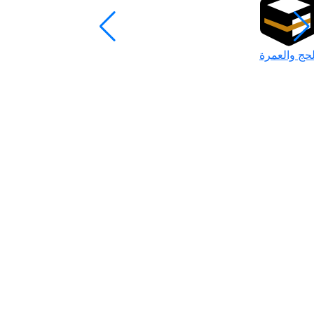
لحج والعمرة
رمضان