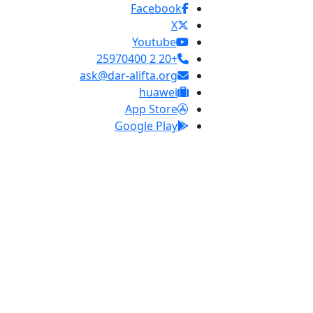
Facebook
X
Youtube
+20 2 25970400
ask@dar-alifta.org
huawei
App Store
Google Play