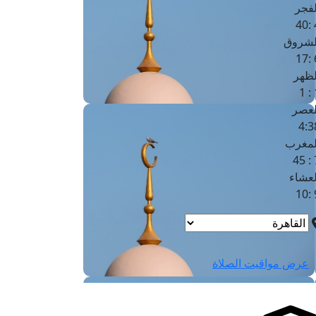
لفجر
4
لشروق
6
لظهر
1
لعصر
4:3
لمغرب
7 
لعشاء
9
عرض مواقيت الصلاة