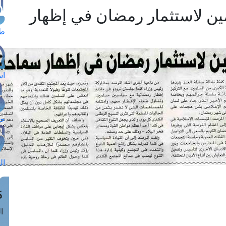
ين لاستثمار رمضان في إظهار
طل
اس
حج
ال
م
الق