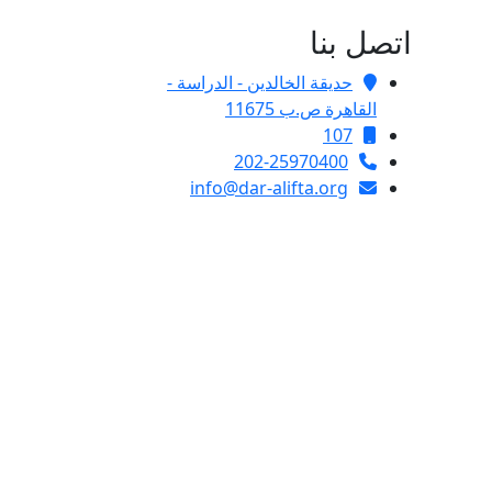
اتصل بنا
حديقة الخالدين - الدراسة -
القاهرة ص.ب 11675
107
202-25970400
info@dar-alifta.org