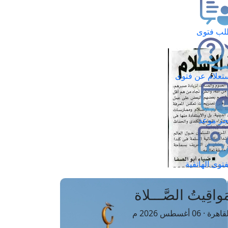
ب فتوى
تعلام عن فتوى
ز موعد
فتوى الهاتفية
َواقِيتُ الصَّـــلاة
اهرة · 06 أغسطس 2026 م