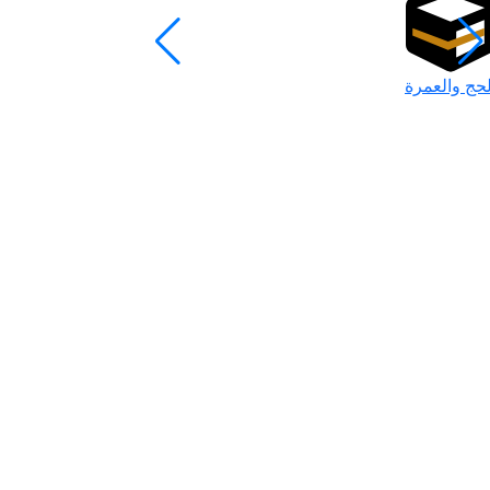
لحج والعمرة
رمضان