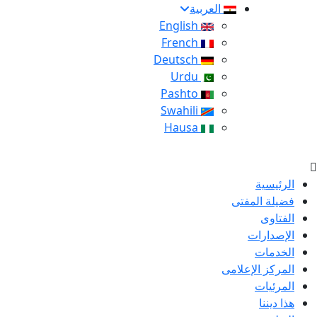
العربية
English
French
Deutsch
Urdu
Pashto
Swahili
Hausa
الرئيسية
فضيلة المفتى
الفتاوى
الإصدارات
الخدمات
المركز الإعلامى
المرئيات
هذا ديننا