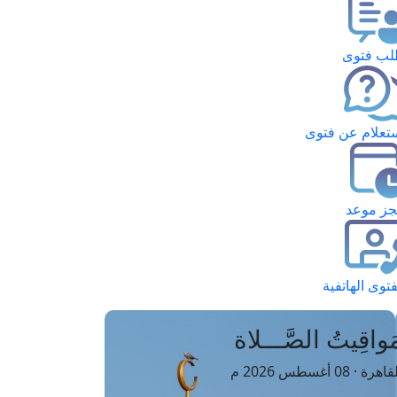
ب فتوى
تعلام عن فتوى
ز موعد
فتوى الهاتفية
َواقِيتُ الصَّـــلاة
اهرة · 08 أغسطس 2026 م