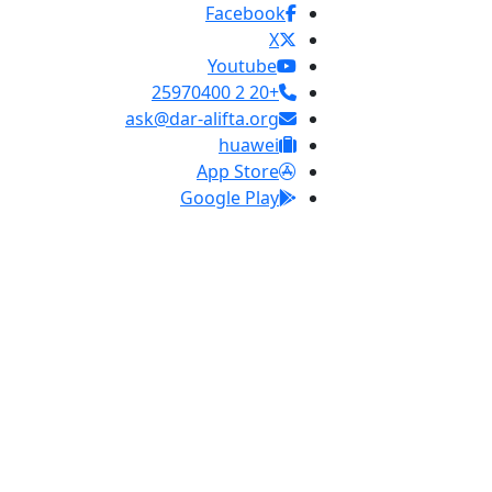
Facebook
X
Youtube
+20 2 25970400
ask@dar-alifta.org
huawei
App Store
Google Play