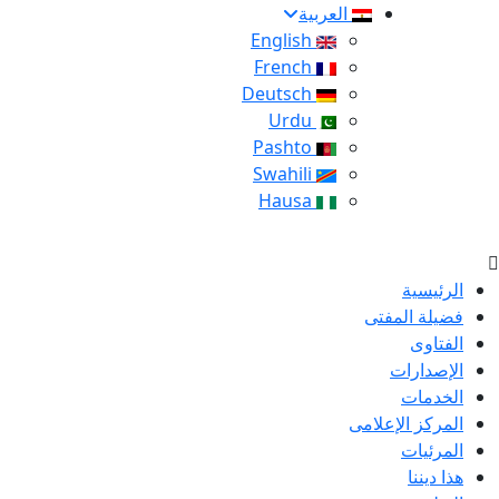
العربية
English
French
Deutsch
Urdu
Pashto
Swahili
Hausa
الرئيسية
فضيلة المفتى
الفتاوى
الإصدارات
الخدمات
المركز الإعلامى
المرئيات
هذا ديننا