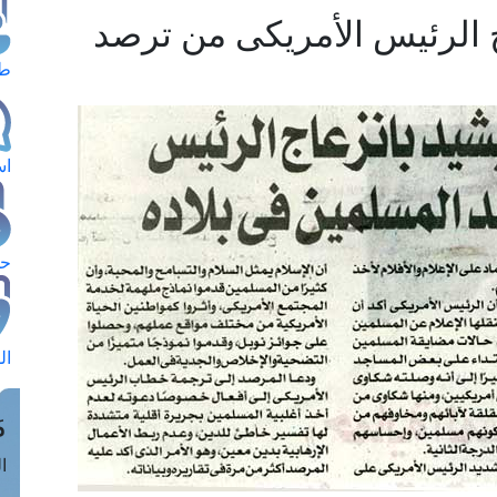
ج الرئيس الأمريكى من ترصد
طل
اس
حج
ال
م
الق