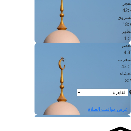
لفجر
4
لشروق
6
لظهر
1
لعصر
4:3
لمغرب
7 
لعشاء
9
عرض مواقيت الصلاة