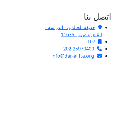
اتصل بنا
حديقة الخالدين - الدراسة -
القاهرة ص.ب 11675
107
202-25970400
info@dar-alifta.org