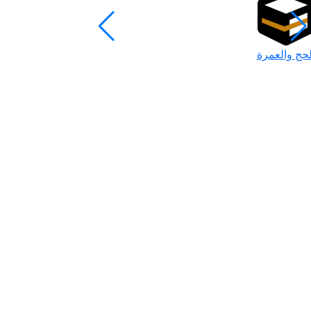
لحج والعمرة
رمضان