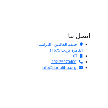
اتصل بنا
حديقة الخالدين - الدراسة -
القاهرة ص.ب 11675
107
202-25970400
info@dar-alifta.org