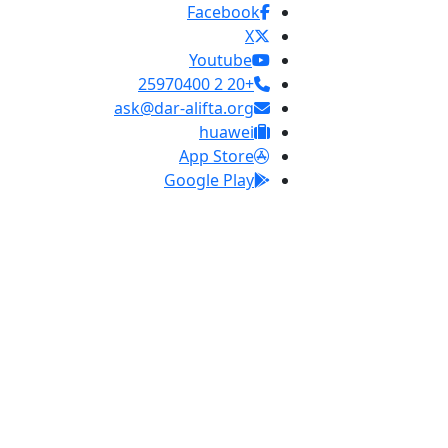
Facebook
X
Youtube
+20 2 25970400
ask@dar-alifta.org
huawei
App Store
Google Play