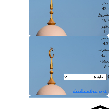
لفجر
4
لشروق
6
لظهر
1
لعصر
4:3
لمغرب
7 
لعشاء
9
عرض مواقيت الصلاة