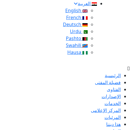
العربية
English
French
Deutsch
Urdu
Pashto
Swahili
Hausa
الرئيسية
فضيلة المفتى
الفتاوى
الإصدارات
الخدمات
المركز الإعلامى
المرئيات
هذا ديننا