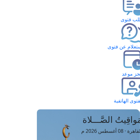
ب فتوى
تعلام عن فتوى
ز موعد
فتوى الهاتفية
َواقِيتُ الصَّـــلاة
اهرة · 08 أغسطس 2026 م