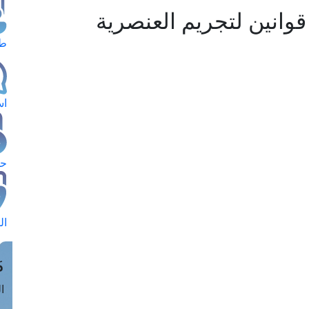
قوانين لتجريم العنصرية
طل
اس
حج
ال
م
الق