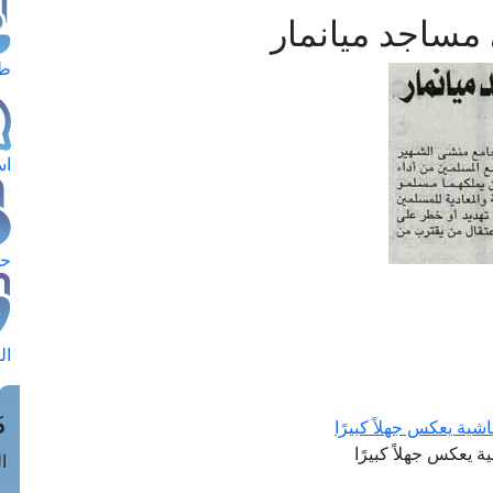
ي مساجد ميانمار
طل
اس
حج
ال
م
فاشية يعكس جهلاً كبيرًا
ية يعكس جهلاً كبيرًا
الق