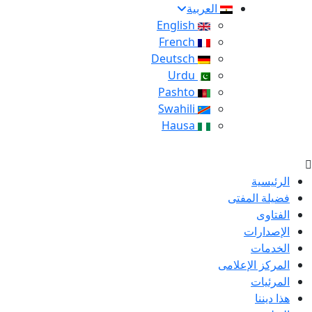
العربية
English
French
Deutsch
Urdu
Pashto
Swahili
Hausa
الرئيسية
فضيلة المفتى
الفتاوى
الإصدارات
الخدمات
المركز الإعلامى
المرئيات
هذا ديننا