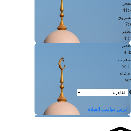
لفجر
4
لشروق
6
لظهر
1
لعصر
4:3
لمغرب
7 
لعشاء
9
عرض مواقيت الصلاة