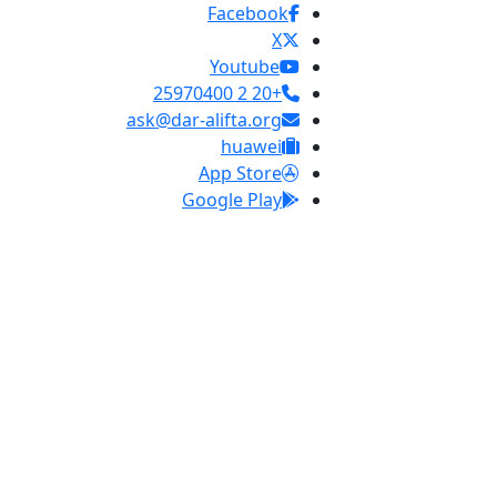
Facebook
X
Youtube
+20 2 25970400
ask@dar-alifta.org
huawei
App Store
Google Play