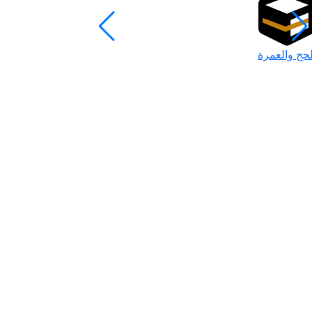
لحج والعمرة
رمضان