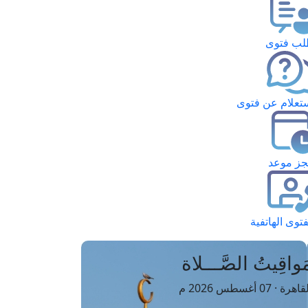
ب فتوى
تعلام عن فتوى
ز موعد
فتوى الهاتفية
َواقِيتُ الصَّـــلاة
اهرة · 07 أغسطس 2026 م