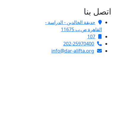
اتصل بنا
حديقة الخالدين - الدراسة -
القاهرة ص.ب 11675
107
202-25970400
info@dar-alifta.org