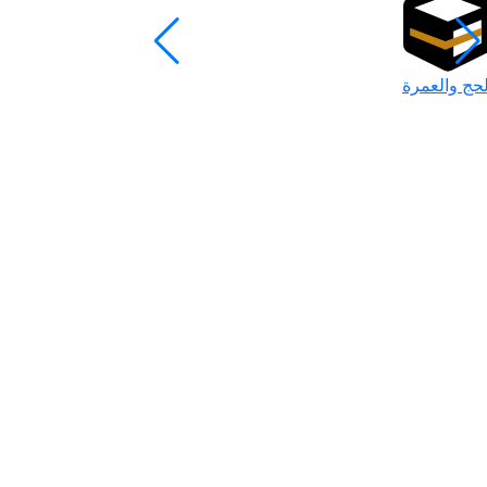
لحج والعمرة
رمضان