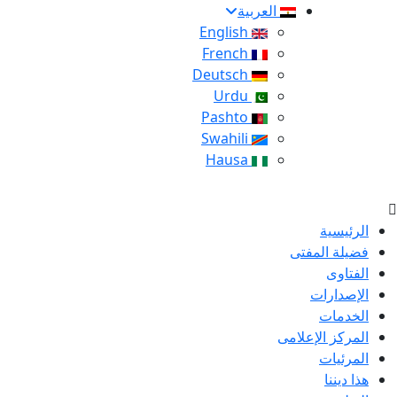
العربية
English
French
Deutsch
Urdu
Pashto
Swahili
Hausa
الرئيسية
فضيلة المفتى
الفتاوى
الإصدارات
الخدمات
المركز الإعلامى
المرئيات
هذا ديننا