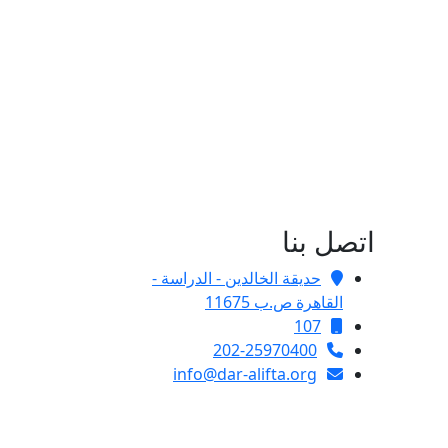
اتصل بنا
حديقة الخالدين - الدراسة -
القاهرة ص.ب 11675
107
202-25970400
info@dar-alifta.org