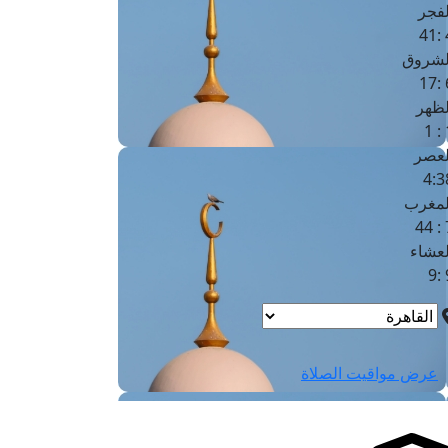
لفجر
4
لشروق
6
لظهر
1
لعصر
4:3
لمغرب
7 
لعشاء
9
عرض مواقيت الصلاة