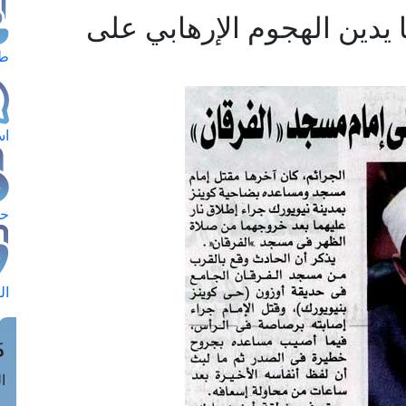
ا يدين الهجوم الإرهابي على
طل
اس
حج
ال
م
الق