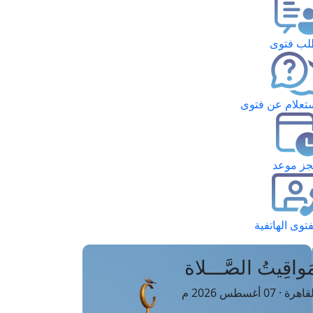
ب فتوى
تعلام عن فتوى
ز موعد
فتوى الهاتفية
َواقِيتُ الصَّـــلاة
اهرة · 07 أغسطس 2026 م