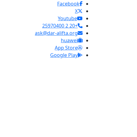
Facebook
X
Youtube
+20 2 25970400
ask@dar-alifta.org
huawei
App Store
Google Play