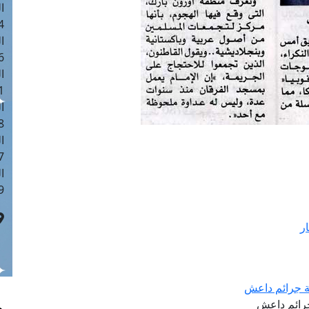
ا
 :41
ا
 :17
ا
 : 1
ا
8
ا
: 44
ا
 :9
ر
لة جرائم داعش
جرائم داعش