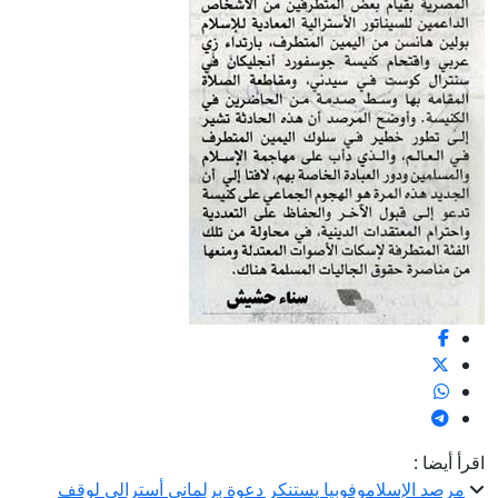
اقرأ أيضا :
مرصد الإسلاموفوبيا يستنكر دعوة برلماني أسترالى لوقف