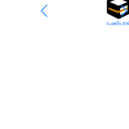
لحج والعمرة
رمضان