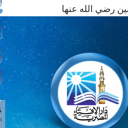
ين رضي الله عنها
طل
اس
حج
ال
م
الق