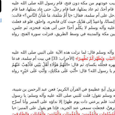
 عودتهم من مكة دون فتح، قام رسول الله صلى الله عليه
وا» فما قام أحدٌ، ثم عاد بمثلها، فما قام رجلٌ، حتى عاد بمثلها، فما قام
أم سلمة، فقال: «يَا أُمَّ سَلَمَةَ، مَا شَأْنُ النَّاسِ؟» قالت:
ا
إنسانًا، واعمِدْ إلى هَدْيِك حيث كان فانحره، واحلق، فلو قد فعلتَ
 وآله وسلم لا يكلِّم أحدًا حتى أتى هديَه فنحرَه، ثم جلس،
بين مكة والمدينة في وسط الطريق، فنزلت سورة الفتح. رواه
آله وسلم قال: لما نزلت هذه الآية على النبي صلى الله عليه
البَيْتِ وَيُطَهِّرَكُمْ تَطْهِيرًا﴾
[الأحزاب: 33] في بيت أم سلمة، فدعا
ه بكساءٍ، ثم قال: «اللَّهُمَّ هَؤُلَاءِ أَهْلُ بَيْتِي فَأَذْهِبْ عَنْهُمُ
 يا رسول الله؟ قال: «أَنْتِ عَلَى مَكَانِكِ، وَأَنْتِ عَلَى خَيْرٍ» رواه
زول آيةٍ عظيمةٍ في القرآن الكريم؛ فعن عبد الرحمن بن شيبة،
 وسلم تقول: قلت للنبي صلى الله عليه وآله وسلم: يا رسول
الت: فلم يرعني ذات يوم ظهرًا إلا نداؤه على المنبر وأنا أسرِّح
َّ، فجعلت سمعي عند الجريد، فإذا هو يقول على المنبر: «يا
ْمُسْلِمَاتِ وَالْمُؤْمِنِينَ وَالْمُؤْمِنَاتِ وَالْقَانِتِينَ وَالْقَانِتَاتِ وَالصَّادِقِينَ