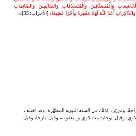
خَاشِعَاتِ وَالْمُتَصَدِّقِينَ وَالْمُتَصَدِّقَاتِ وَالصَّائِمِينَ وَالصَّائِمَاتِ
الذَّاكِرَاتِ أَعَدَّ اللَّهُ لَهُمْ مَغْفِرَةً وَأَجْرًا عَظِيمًا﴾
[الأحزاب: 35]».
ً، ولم يَرد كذلك في السنة النبوية المطهَّرة، وقد اختلف
اوي، وقيل: يوخابذ بنت لاوي بن يعقوب، وقيل: يارخا، وقيل: