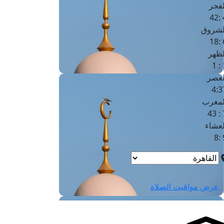
لفجر
4
لشروق
6
لظهر
1
لعصر
4:3
لمغرب
7 
لعشاء
9
عرض مواقيت الصلاة