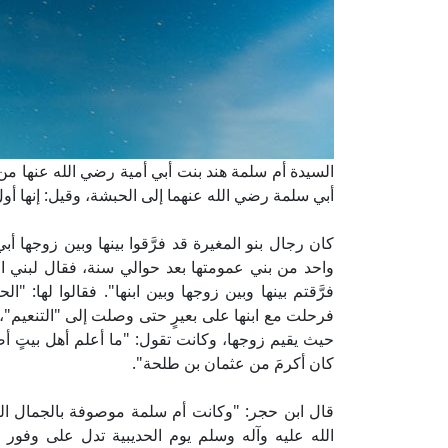
السيدة أم سلمة هند بنت أبي أمية رضي الله عنها من
أبي سلمة رضي الله عنهما إلى الحبشة، وقيل: إنها أول
كان رجال بنو المغيرة قد فرَّقوا بينها وبين زوجها أب
واحد من بني عمومتها بعد حوالي سنة، فقال لبني ال
فرَّقتم بينها وبين زوجها وبين ابنها". فقالوا لها: "
فرحلت مع ابنها على بعيرٍ حتى وصلت إلى "التنعيم"
حيث يقيم زوجها، وكانت تقول: "ما أعلم أهل بيتٍ أص
كان أكرمَ من عثمان بن طلحة".
قال ابن حجر: "وكانت أم سلمة موصوفة بالجمال البار
الله عليه وآله وسلم يوم الحديبية تدل على وفور 