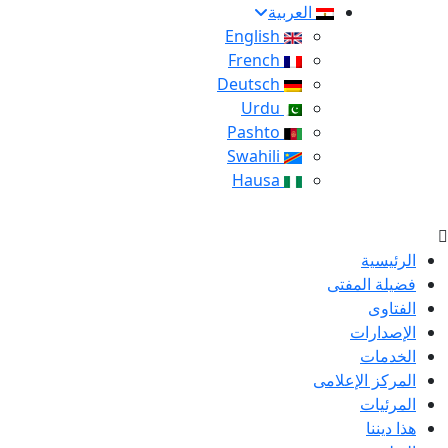
العربية
English
French
Deutsch
Urdu
Pashto
Swahili
Hausa
الرئيسية
فضيلة المفتى
الفتاوى
الإصدارات
الخدمات
المركز الإعلامى
المرئيات
هذا ديننا