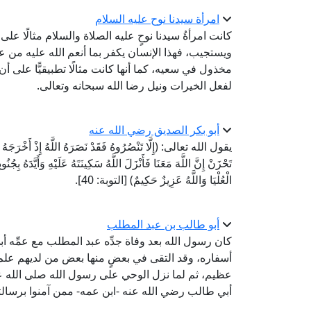
امرأة سيدنا نوح عليه السلام
كانت امرأةُ سيدنا نوحٍ عليه الصلاة والسلام مثالًا على
ويستجيب، فهذا الإنسان يكفر بما أنعم الله عليه من ع
مخذول في سعيه، كما أنها كانت مثالًا تطبيقيًّا على أ
لفعل الخيرات ونيل رضا الله سبحانه وتعالى.
أبو بكر الصديق رضي الله عنه
يقول الله تعالى: (إِلَّا تَنْصُرُوهُ فَقَدْ نَصَرَهُ اللَّهُ إِذْ أَخْرَجَهُ الَّ
تَحْزَنْ إِنَّ اللَّهَ مَعَنَا فَأَنْزَلَ اللَّهُ سَكِينَتَهُ عَلَيْهِ وَأَيَّدَهُ بِج
الْعُلْيَا وَاللَّهُ عَزِيزٌ حَكِيمٌ) [التوبة: 40].
أبو طالب بن عبد المطلب
كان رسول الله بعد وفاة جدِّه عبد المطلب مع عمِّه
أسفاره، وقد التقى في بعضٍ منها بعض من لديهم علم
عظيم، ثم لما نزل الوحي على رسول الله صلى الله عليه
أبي طالب رضي الله عنه -ابن عمه- ممن آمنوا برسالت