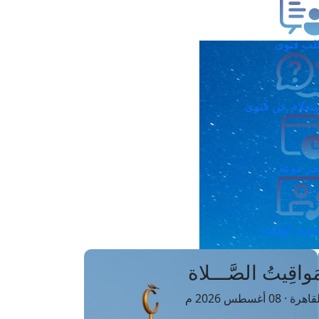
ب فتوى
تعلام عن فتوى
ز موعد
فتوى الهاتفية
َواقِيتُ الصَّـــلاة
اهرة · 08 أغسطس 2026 م