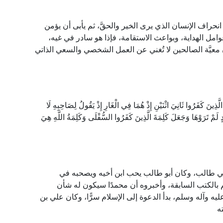
 انحراف الإنسان الذي يرى الخير والحقَّ، ثم يأبى أن يؤمن
وامل الهداية، وبواعث الاستقامة، فإذا هو سادر في غيه،
ن معيَّة الصالحين لا تُغني عن العمل الشخصي والسعي الذاتي
ذِينَ كَفَرُوا ثَانِيَ اثْنَيْنِ إِذْ هُمَا فِي الْغَارِ إِذْ يَقُولُ لِصَاحِبِهِ لَا
ُنُودٍ لَمْ تَرَوْهَا وَجَعَلَ كَلِمَةَ الَّذِينَ كَفَرُوا السُّفْلَى وَكَلِمَةُ اللَّهِ هِيَ
 أبي طالب، وكان أبو طالب يحب ابن أخيه ويصحبه في
 بالكتب السابقة، وأخبروه أن محمدًا سيكون له شأن
 وآله وسلم، بدأ الدعوة إلى الإسلام سرًّا، وكان علي بن
ه