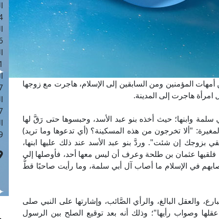
ا
 :42
ا
 :18
ا
 : 1
ا
 أمهات المؤمنين ومن السابقين إلى الإسلام، هاجرت مع زوجها
7
 امرأة هاجرت إلى المدينة.
ا
: 43
ي سلمة وابنها؛ حيث أخذه بنو عبد الأسد، وحبسوها حتى رَقَّ لها
ا
مغيرة: "ألا تخرجون من هذه المسكينة؟ (أي تدعوها وما تريد)
 :8
الحقي بزوجك إن شئت". وردَّ بنو عبد الأسد عند ذلك عليها ابنها،
، فلقيها عثمان بن طلحة وعرف أن ليس معها أحد، فأوصلها إلى
ابهم في الإسلام ما أصاب آل أبي سلمة، وما رأيت صاحبًا قطُّ
ع، والعقل البالغ، والرأي الصَّائب، وإشارتها على النبي صلى
عقلها وصواب رأيها"؛ وذلك أنه بعد توقيع الصلح بين الرسول