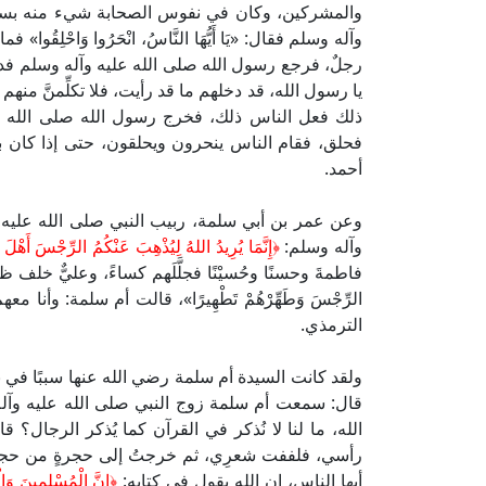
والمشركين، وكان في نفوس الصحابة شيء منه بسبب
وآله وسلم فقال: «يَا أَيُّهَا النَّاسُ، انْحَرُوا وَاحْلِقُ
رجلٌ، فرجع رسول الله صلى الله عليه وآله وسلم فدخل على 
يا رسول الله، قد دخلهم ما قد رأيت، فلا تكلِّمنَّ منهم 
ذلك فعل الناس ذلك، فخرج رسول الله صلى الله عليه
فحلق، فقام الناس ينحرون ويحلقون، حتى إذا كان 
أحمد.
وعن عمر بن أبي سلمة، ربيب النبي صلى الله عليه و
وآله وسلم:
﴿إِنَّمَا يُرِيدُ اللهُ لِيُذْهِبَ عَنْكُمُ الرِّجْسَ أَهْلَ 
فاطمةَ وحسنًا وحُسيْنًا فجلَّلَهم كساءً، وعليٌّ خلف ظهره فجلَّل
الرِّجْسَ وَطَهِّرْهُمْ تَطْهِيرًا»، قالت أم سلمة: وأنا معهم
الترمذي.
ولقد كانت السيدة أم سلمة رضي الله عنها سببًا في ن
قال: سمعت أم سلمة زوج النبي صلى الله عليه وآله
الله، ما لنا لا نُذكر في القرآن كما يُذكر الرجال؟ ق
رأسي، فلففت شعرِي، ثم خرجتُ إلى حجرةٍ من حجرهن
أيها الناس، إن الله يقول في كتابه:
﴿إِنَّ الْمُسْلِمِينَ وَال