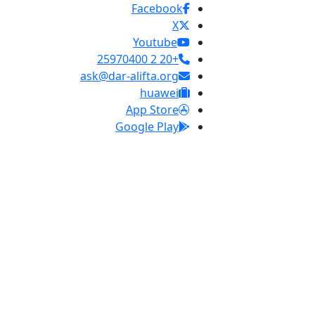
Facebook
X
Youtube
+20 2 25970400
ask@dar-alifta.org
huawei
App Store
Google Play