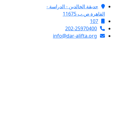
حديقة الخالدين - الدراسة -
القاهرة ص.ب 11675
107
202-25970400
info@dar-alifta.org