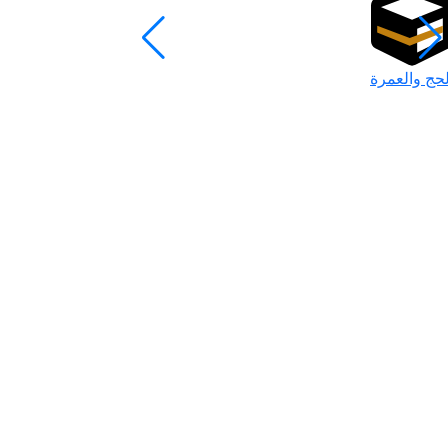
لحج والعمرة
رمضان