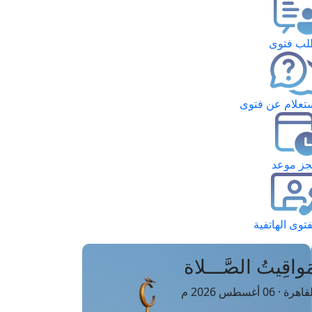
ب فتوى
تعلام عن فتوى
ز موعد
فتوى الهاتفية
َواقِيتُ الصَّـــلاة
اهرة · 06 أغسطس 2026 م