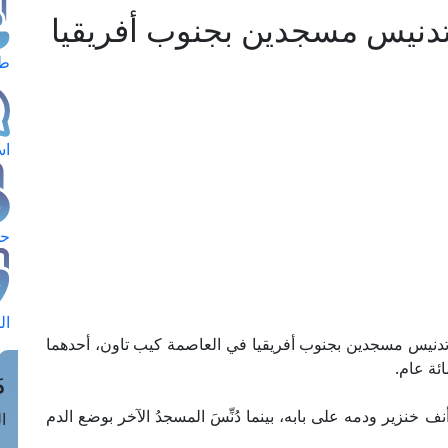
 تدنيس مسجدين بجنوب أفريقيا
طل
اس
حج
ال
ية تدنيس مسجدين بجنوب أفريقيا في العاصمة كيب تاون، أحدهما
مائة عام.
م
ف خنزير ودمه على بابه، بينما دُنِّسَ المسجدُ الآخر بوضع الدم
الق