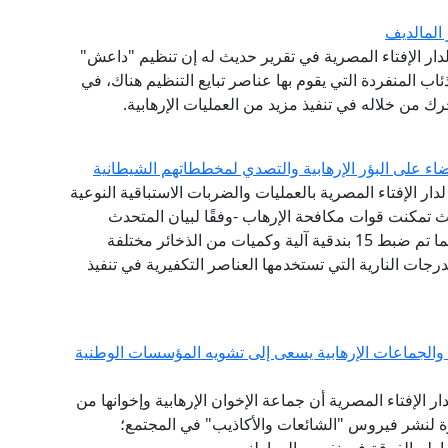
المالديف
 لدار الإفتاء المصرية في تقرير حديث له إن تنظيم "داعش"
ب المنفردة التي يقوم بها عناصر تبايع التنظيم هناك، في
من خلاله في تنفيذ مزيد من العمليات الإرهابية.
اء على البؤر الإرهابية والتصدي لمخططاتهم الشيطانية
لدار الإفتاء المصرية بالعمليات والضربات الاستباقية النوعية
ث تمكنت قوات مكافحة الإرهاب -وفقًا لبيان المتحدث
العسكري -من القضاء على عدد 13 عنصرًا تكفيريا، كما تم ضبط 15 بندقية آلية وكميات من الذخائر مختلفة
عدد من الدرجات النارية التي تستخدمها العناصر التكفيرية في تنفيذ
والجماعات الإرهابية يسعى إلى تشويه المؤسسات الوطنية
ار الإفتاء المصرية أن جماعة الإخوان الإرهابية وإخوانها من
وة لنشر فيروس "الشائعات والأكاذيب" في المجتمع؛