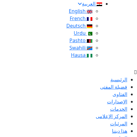
العربية
English
French
Deutsch
Urdu
Pashto
Swahili
Hausa
الرئيسية
فضيلة المفتى
الفتاوى
الإصدارات
الخدمات
المركز الإعلامى
المرئيات
هذا ديننا