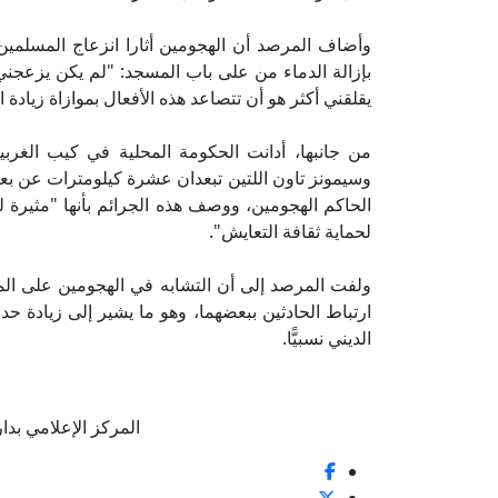
وأضاف المرصد أن الهجومين أثارا انزعاج المسلمين 
بإزالة الدماء من على باب المسجد: "لم يكن يزعجني 
يقلقني أكثر هو أن تتصاعد هذه الأفعال بموازاة زيادة 
من جانبها، أدانت الحكومة المحلية في كيب الغربي
وسيمونز تاون اللتين تبعدان عشرة كيلومترات عن بعض
الحاكم الهجومين، ووصف هذه الجرائم بأنها "مثيرة لل
لحماية ثقافة التعايش".
ولفت المرصد إلى أن التشابه في الهجومين على المس
ارتباط الحادثين ببعضهما، وهو ما يشير إلى زيادة حدة
الديني نسبيًّا.
المركز الإعلامي بدار الإف