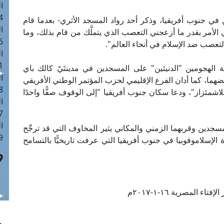
ا
 :40
في جنوب أفريقيا، وذكر أحد رواد المسجد الأثري- بعدما قام
ا
الأمر بقدر ما أزعجني التعصب الذي يتملَّك من قام بذلك، وما
 :17
التعصب ضد الإسلام في أنحاء العالم".
ا
 : 1
ة الهجومين "الدنيئين" على المسجدين في مدينتَيْ كالك باي
ا
هما، كما أدان الفرع الإقليمي لحزب المؤتمر الوطني الأفريقي
8
اشمئزاز"، ودعا سكان جنوب أفريقيا "إلى الوقوف صفًّا واحدًا
ا
: 45
ا
جدين وقربهما الزمني والمكاني يثير المخاوف التي قد ترجِّح
 :10
 الإسلاموفوبيا في جنوب أفريقيا التي عرفت تاريخيًّا بالتسامح
تاء المصرية ١٦-١-٢٠١٧م