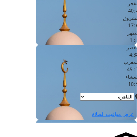
لفجر
4
لشروق
6
لظهر
1
لعصر
4:3
لمغرب
7 
لعشاء
9
عرض مواقيت الصلاة