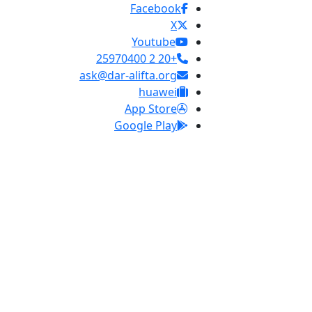
Facebook
X
Youtube
+20 2 25970400
ask@dar-alifta.org
huawei
App Store
Google Play