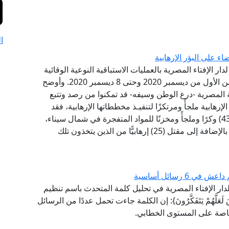
ا
ء على البؤر الإرهابية
دار الإفتاء المصرية بالعمليات الاستباقية النوعية الوقائية
التي قامت بها القوات المسلحة المصرية في الفترة من الأول من ديسمبر 2020 وحتى 8 ديسمبر 2020. وأوضح
ة المصرية -درع الوطن وسيفه- قد تمكنوا من رصد وتتبع
لإرهابية ملجأً ومرتكزًا لتنفيـذ مخططاتها الإرهابية، فقد
أسفرت مساعي أفراد القوات المسلحة عن تدمير (437) وكرًا وملجأً ومخزنًا للمواد المتفجرة في شمال سيناء،
يتم استخدامها من قِبل العناصر الإرهابية كملاجئ لها، بالإضافة إلى مقتل (25) إرهابيًّا من الذين يتخذون تلك
 رسائل أساسية
 لدار الإفتاء المصرية في تحليل كلمة المتحدث باسم تنظيم
لَّهُمْ يَتَفَكَّرُونَ}: إن الكلمة جاءت تحمل عددًا من الرسائل
 خاصة على المستوى الخطابي.