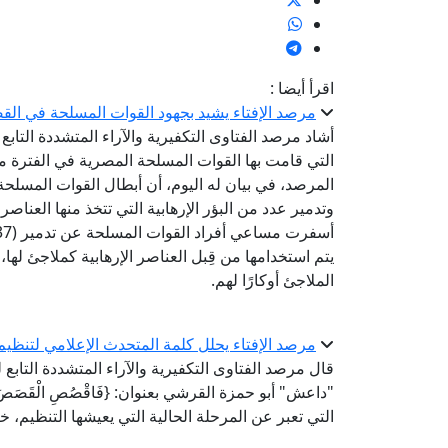
اقرأ أيضا :
مرصد الإفتاء يشيد بجهود القوات المسلحة في القضا
أشاد مرصد الفتاوى التكفيرية والآراء المتشددة التابع ل
المرصد، في بيان له اليوم، أن أبطال القوات المسلح
وتدمير عدد من البؤر الإرهابية التي تتخذ منها العناصر ا
الملاجئ أوكارًا لهم.
مرصد الإفتاء يحلل كلمة المتحدث الإعلامي لتنظيم داعش في 6
قال مرصد الفتاوى التكفيرية والآراء المتشددة التابع
"داعش" أبو حمزة القرشي بعنوان: {فَاقْصُصِ الْقَصَصَ لَعَ
التي تعبر عن المرحلة الحالية التي يعيشها التنظيم،