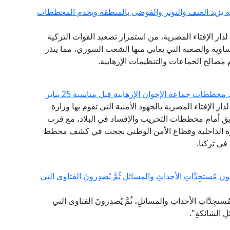
ية يزيد العنف والتوتر والفوضى بالمنطقة ويخدم المخططات
ع لدار الإفتاء المصرية، من استمرار تصعيد القوات التركية
اوية والصعبة التي يعاني منها الشعب السوري، مما ينذر
 مصالح الجماعات والتنظيمات الإرهابية.
ططات جماعة الإخوان الإرهابية قبل مناسبة 25 يناير
دار الإفتاء المصرية بالجهود الأمنية التي تقوم بها وزارة
يق أمام مخططات التخريب والإفساد في البلاد، مع قرب
رة الداخلية وقطاع الأمن الوطني نجحت في كشف مخطط
 في تركيا.
مُستجِدَّاتِ الأحداثِ والمسائلِ ثُمَّ يُصدِرونَ الفتاوى التي
جِدَّاتِ الأحداثِ والمسائلِ، ثُمَّ يُصدِرونَ الفتاوى التي
لِ الشائكةِ".