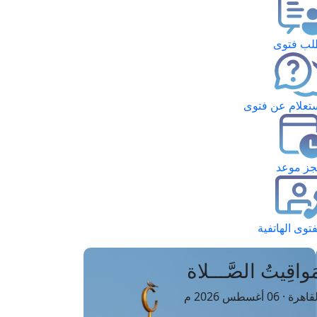
ب فتوى
تعلام عن فتوى
ز موعد
فتوى الهاتفية
َواقِيتُ الصَّـــلاة
اهرة · 06 أغسطس 2026 م