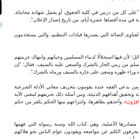
: "على كل من درس في كلية الحقوق، أو يحمل شهادة محاماة،
 في مدة أقصاها عشرة أيام، من تاريخ إصدار الإعلان".
ا
لفتاوى الضالة التي يصدرها قيادات التنظيم، والتي يستخدمون
 لأن فيها استحلالًا لدماء المسلمين وحياتهم وانتهاك حرمتهم
وسلم من رمي الجار بالشرك والسعي عليه بالسيف، فقال: "إن
بذه وراء ظهره وسعى على جاره بالسيف ورماه بالشرك".
ن يدعي الفقه عنده يقومون بتحريف معاني الأدلة الشرعية
وتحقيق أهدافهم الدنيئة، ومن أمثلة ذلك تحريفهم لمعنى الآية
كَافِرُونَ﴾
. وأخذهم بظاهرها، وانتزاعهم منها الحكم بكفر من حكم
 مصادرها الأصلية، وهي كتاب الله وسنة رسوله التي فهمها
 يحرفون الكلم عن مواضعه ويقودون عوام الناس نحو هلاكهم
ي أنفسهم.