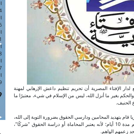
ا
 :40
ا
 :17
ا
 : 1
ا
8
ا
: 45
ا
 :10
ع لدار الإفتاء المصرية أن تحريم تنظيم داعش الإرهابي لمهنة
الحكم بغير ما أنزل الله، ليس من الإسلام في شيء، معتبرًا ما
ع الحنيف.
م بتهديد المحامين ودارسي الحقوق بضرورة التوبة إلى الله،
وإعلان ذلك في "مكتب الدعوة والمساجد"، وأمهلهم مدة 10 أيام؛ لأنه يعتبر المحاماة أو دراسة الحقوق "شركًا"،
د زعمهم الواهم.