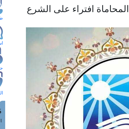
المحاماة افتراء على الشرع
طل
اس
حج
ال
م
الق