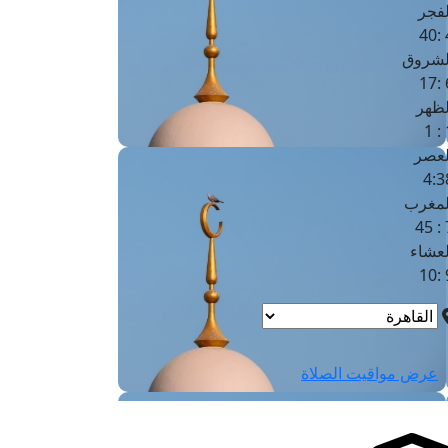
لفجر
4
لشروق
6
لظهر
1
لعصر
4:3
لمغرب
7 
لعشاء
9
عرض مواقيت الصلاة