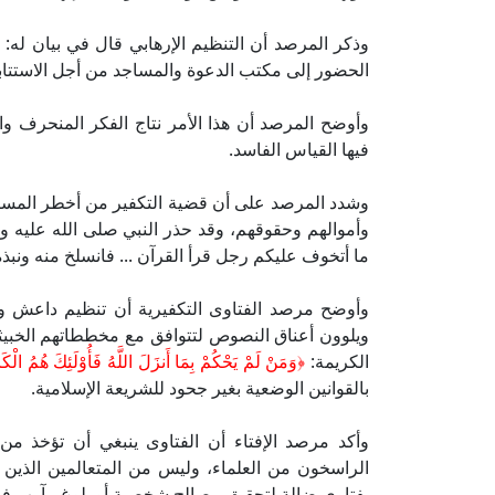
وذكر المرصد أن التنظيم الإرهابي قال في بيان له
الحضور إلى مكتب الدعوة والمساجد من أجل الاستتابة
وأوضح المرصد أن هذا الأمر نتاج الفكر المنحرف وا
فيها القياس الفاسد.
وشدد المرصد على أن قضية التكفير من أخطر المسائل؛
وأموالهم وحقوقهم، وقد حذر النبي صلى الله عليه 
ما أتخوف عليكم رجل قرأ القرآن ... فانسلخ منه ون
وأوضح مرصد الفتاوى التكفيرية أن تنظيم داعش وم
ويلوون أعناق النصوص لتتوافق مع مخططاتهم الخبيثة 
الكريمة:
﴿وَمَنْ لَمْ يَحْكُمْ بِمَا أَنزَلَ اللَّهُ فَأُوْلَئِكَ هُمُ الْ
بالقوانين الوضعية بغير جحود للشريعة الإسلامية.
وأكد مرصد الإفتاء أن الفتاوى ينبغي أن تؤخذ من
الراسخون من العلماء، وليس من المتعالمين الذين
بفتاوى ضالة لتحقيق مصالح شخصية أو بلوغ مآرب ف