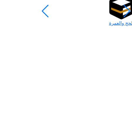
لحج والعمرة
رمضان