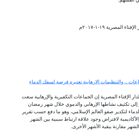
تاء المصرية ١٩-١-٢٠١٧م
ات .. والتنظيمات الإرهابية تعتبره فرصة لسفك الدماء
لدار الإفتاء المصرية إن الجماعات التكفيرية والإرهابية سعت
 الماضية وتحديدا منذ هجمات 11 سبتمبر إلى تكثيف نشاطها الإرهابي والدموي خلال شهر رمضان
دماء لتكدير صفو العالم الإسلامي، وهو ما دفع حسب تقرير
لأكاديمية لافتراض وجود علاقة ارتباط سببية بين الشهر
لشهر مقارنة ببقية الأشهر الأخرى.