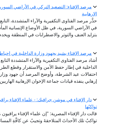
مرصد الإفتاء: التصعيد التركي في الأراضي السور
الإرهابية
حذَّر مرصد الفتاوى التكفيرية والآراء المتشددة، التاب
في الأراضي السورية، في ظل الأوضاع الإنسانية المأس
بتزايد العنف والتوتر والاضطرابات في المنطقة ويخدم
مرصد الإفتاء يشيد بجهود وزارة الداخلية في إحباط مخ
أشاد مرصد الفتاوى التكفيرية والآراء المتشددة التابع ل
الداخلية في إطار حفظ الأمن والاستقرار وقطع الطر
احتفالات عيد الشرطة، وأوضح المرصد أن جهود وزا
إرهابي ينفذه قيادات جماعة الإخوان الإرهابية الهاربين
دار الإفتاء في موشن جرافيك: - علماء الإفتاء يراقبون 
تواكبُها
قالت دار الإفتاء المصرية: "إن علماء الإفتاء يراقبون مُست
تواكبُ تلك الأحداثَ المتلاحقةَ وتجيبُ عن كافَّةِ المسائ