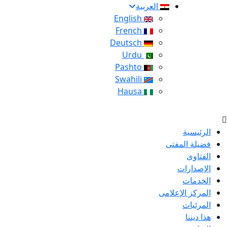
العربية
English
French
Deutsch
Urdu
Pashto
Swahili
Hausa
الرئيسية
فضيلة المفتى
الفتاوى
الإصدارات
الخدمات
المركز الإعلامى
المرئيات
هذا ديننا