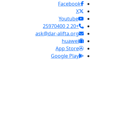
Facebook
X
Youtube
+20 2 25970400
ask@dar-alifta.org
huawei
App Store
Google Play