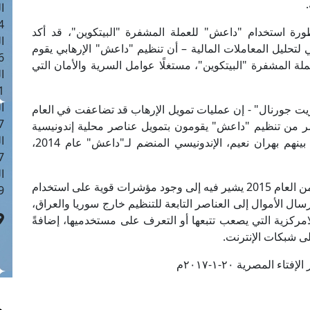
ا
 :42
رة استخدام "داعش" للعملة المشفرة "البيتكوين"، قد أكد
ا
 لتحليل المعاملات المالية – أن تنظيم "داعش" الإرهابي يقوم
 :18
لة المشفرة "البيتكوين"، مستغلًا عوامل السرية والأمان التي
ا
 : 1
ا
ريت جورنال" - إن عمليات تمويل الإرهاب قد تضاعفت في العام
7
يل إلى 25 حالة، وأن عناصر من تنظيم "داعش" يقومون بتمويل عناصر محلية إندونيسية
ا
لتنفيذ عمليات إرهابية عن طريق "البيتكوين"، ومن بينهم بهران نعيم، الإندونيسي المنضم لـ"داعش" عام 2014،
: 43
ا
ولفت المرصد إلى أنه قد أصدر تقريرًا في أغسطس من العام 2015 يشير فيه إلى وجود مؤشرات قوية على استخدام
 :8
ال الأموال إلى العناصر التابعة للتنظيم خارج سوريا والعراق،
مركزية التي يصعب تتبعها أو التعرف على مستخدميها، إضافةً
لى شبكات الإنترنت.
تاء المصرية ٢٠-١-٢٠١٧م