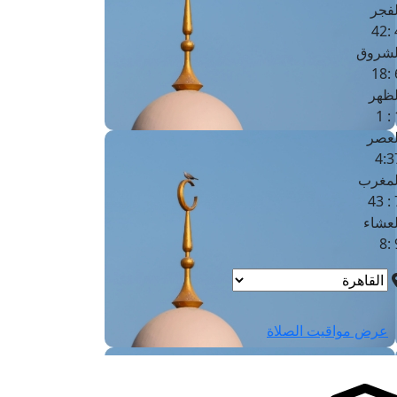
لفجر
4
لشروق
6
لظهر
1
لعصر
4:3
لمغرب
7 
لعشاء
9
عرض مواقيت الصلاة