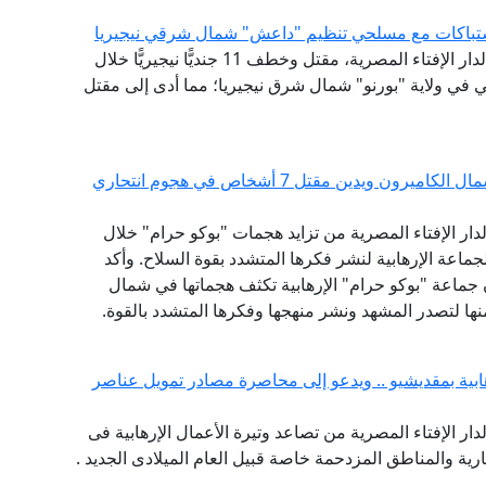
أدان مرصد الفتاوى التكفيرية والآراء المتشددة التابع لدار الإفتاء المصرية، مقتل وخطف 11 جنديًّا نيجيريًّا خلال
 في ولاية "بورنو" شمال شرق نيجيريا؛ مما أدى إلى مقتل
مرصد الإفتاء يحذر من تصاعد الهجمات الإرهابية شمال الكاميرون ويدين مقتل 7 أشخاص في هجوم انتحاري
لدار الإفتاء المصرية من تزايد هجمات "بوكو حرام" خلال
اعة الإرهابية لنشر فكرها المتشدد بقوة السلاح. وأكد
ن جماعة "بوكو حرام" الإرهابية تكثف هجماتها في شمال
نها لتصدر المشهد ونشر منهجها وفكرها المتشدد بالقوة.
هابية بمقديشيو .. ويدعو إلى محاصرة مصادر تمويل عناصر
لدار الإفتاء المصرية من تصاعد وتيرة الأعمال الإرهابية فى
ية والمناطق المزدحمة خاصة قبيل العام الميلادى الجديد .