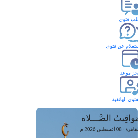
ب فتوى
تعلام عن فتوى
ز موعد
فتوى الهاتفية
َواقِيتُ الصَّـــلاة
اهرة · 08 أغسطس 2026 م