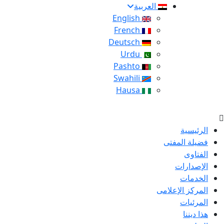
العربية
English
French
Deutsch
Urdu
Pashto
Swahili
Hausa
الرئيسية
فضيلة المفتى
الفتاوى
الإصدارات
الخدمات
المركز الإعلامى
المرئيات
هذا ديننا