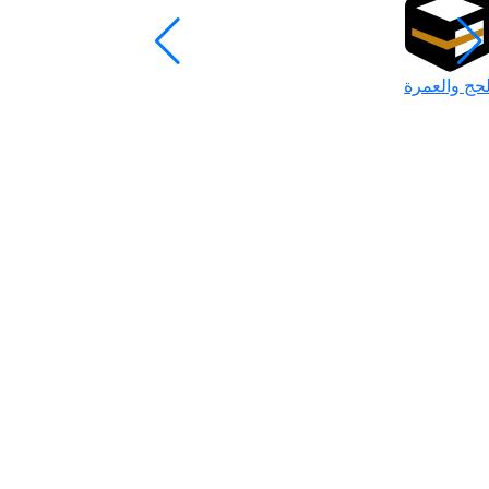
لحج والعمرة
رمضان