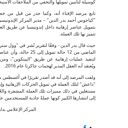
كوسيلة لتأمين تمويلها والتخفي من الملاحقات الأمنية.
تابع مرصد الإفتاء أنه، وكما حذر من قبل من خطو
"كياجوس أحمد بدر الدين" – مدير المركز الإندونيسي
بتمويل عناصر إرهابية داخل إندونيسيا عن طريق العم
تتميز بها تلك العملة.
حيث قال بدر الدين - وفقًا لتقرير نُشر في "وول ست
الماضي من 12 حالة تمو
ويُعتقد أنه العقل المدبر لهجمات جاكرتا عام 2016.
"داعش" لتلك العملة في تمويل الحركات الإرهابية وإرس
مستغلين في ذلك مميزات تلك العملة المشفرة واللا
إلى انتشارها الكبير كونها عملةً جاذبة للمستخدمين ع
المركز الإعلامي بدار الإف