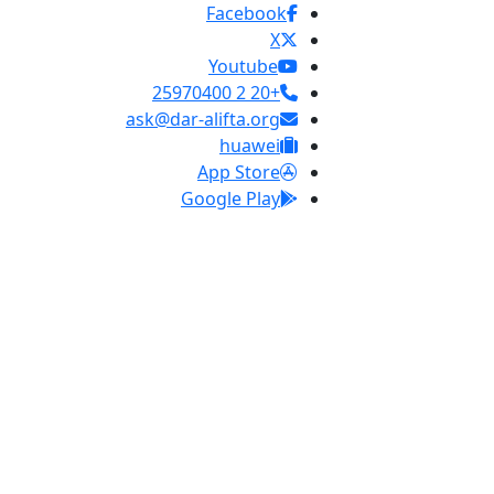
Facebook
X
Youtube
+20 2 25970400
ask@dar-alifta.org
huawei
App Store
Google Play