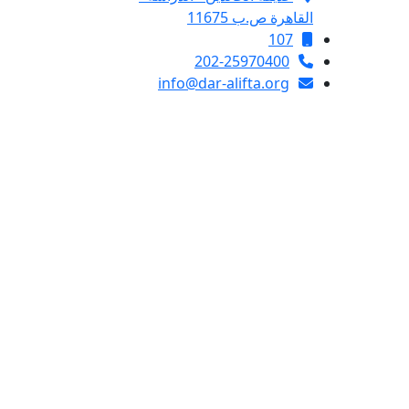
القاهرة ص.ب 11675
107
202-25970400
info@dar-alifta.org