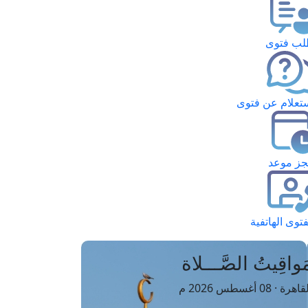
ب فتوى
تعلام عن فتوى
ز موعد
فتوى الهاتفية
َواقِيتُ الصَّـــلاة
اهرة · 08 أغسطس 2026 م