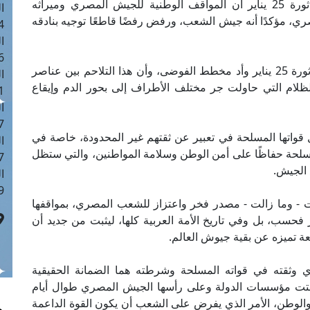
وأضاف مرصد الإفتاء في بيان له بمناسبة ذكرى ثورة 25 يناير أن المواقف الوطنية للجيش المصري وميراثه
ا
، مؤكدًا أنه جيش الشعب، ورفض رفضًا قاطعًا توجيه بنادقه
 :42
ا
 :18
وأوضح مرصد الإفتاء أن وعى الشعب والجيش في ثورة 25 يناير وأد مخطط الفوضى، وأن هذا التلاحم بين عناصر
ا
م التي حاولت جر مختلف الأطراف إلى بحور الدم وإيقاع
 : 1
ا
7
ل قواتها المسلحة في تعبير عن ثقتهم غير المحدودة، خاصة في
ا
مسلحة حفاظًا على أمن الوطن وسلامة المواطنين، والتي ستظل
: 43
الجيش.
ا
 :8
نت - وما زالت - مصدر فخر واعتزاز للشعب المصري، بمواقفها
فحسب، بل وفي تاريخ الأمة العربية كلها، ليثبت من جديد أن
 تميزه عن بقية جيوش العالم.
وثقته في قواته المسلحة وشرطته هما الضمانة الحقيقية
أثبتت مؤسسات الدولة وعلى رأسها الجيش المصري طوال أيام
لوطن، الأمر الذي يفرض على الشعب أن يكون القوة الداعمة