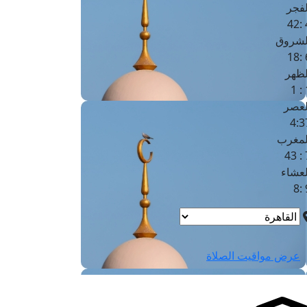
لفجر
4
لشروق
6
لظهر
1
لعصر
4:3
لمغرب
7 
لعشاء
9
عرض مواقيت الصلاة