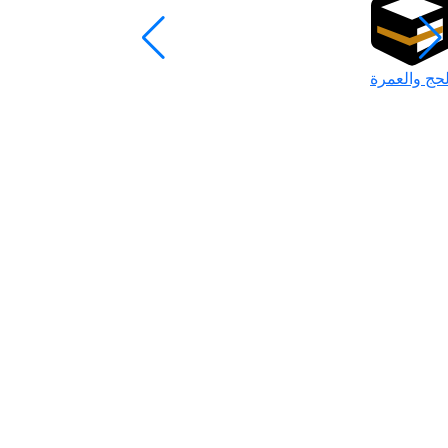
لحج والعمرة
رمضان