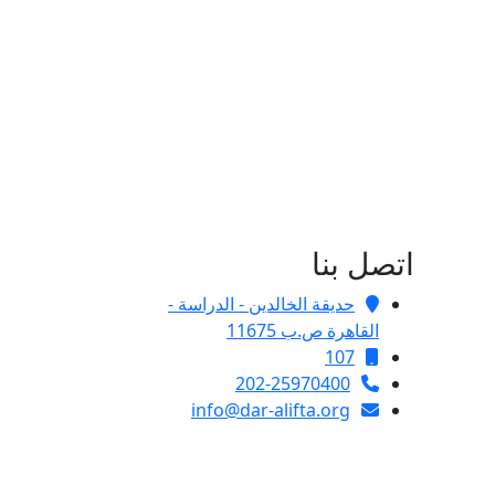
اتصل بنا
حديقة الخالدين - الدراسة -
القاهرة ص.ب 11675
107
202-25970400
info@dar-alifta.org