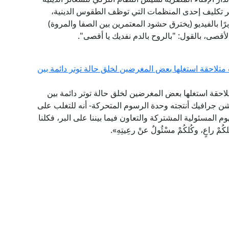
ر تكليف إحدى المنظمات التي توظف الطقوس الدينية،
ًا بالفيديو (يخترق حشود المعتمرين بين الصفا والمروة)
أقصى، بالقول: "بالروح بالدم نفديك يا أقصى".
تلاحقة استغلها بعض المغرضين لخلق حالة توتر دائمة بين
لاحقة استغلها بعض المغرضين لخلق حالة توتر دائمة بين
ن جرافيك أنتجته وحدة الرسوم المتحركة- أنه للتغلب على
م المسئولية المشتركة والتعاون فيما بيننا على البر، فكلنا
اعٍ، وكُلكُمْ مسْئُولٌ عنْ رعِيتِهِ».