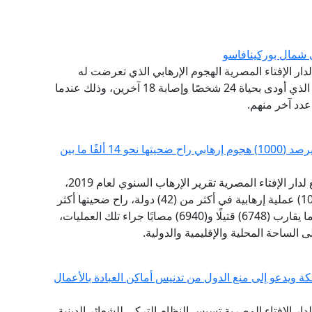
ي شمال بوركينافاسو
 لدار الإفتاء المصرية الهجوم الإرهابي الذي تعرضت له
كنيسة بروتستانتية بقرية بانسي، شمال بوركينافاسو، الذي أودى بحياة 24 شخصًا وإصابة 18 آخرين، وذلك عندما
مرصد الإفتاء: حصاد الإرهاب السنوي للعام 2019 يرصد (1000) هجوم إرهابي راح ضحيتها نحو 14 ألفًا ما بين
أطلق مرصد الفتاوى التكفيرية والآراء المتشددة التابع لدار الإفتاء المصرية تقرير الإرهاب السنوي لعام 2019،
وأكد التقرير السنوي أن عام 2019 شهد أكثر من (1000) عملية إرهابية في أكثر من (42) دولة، راح ضحيتها أكثر
من (13688) شخصًا ما بين قتيل وجريح، حيث سقط ما يقارب (6748) قتيلًا و(6940) مصابًا جراء تلك العمليات،
الساحة المحلية والإقليمية والدولية.
مكة ويدعو إلى منع الدول من تدنيس أماكن العبادة بالأعمال
لدار الإفتاء المصرية تسيس النظام التركي للشعائر الدينية