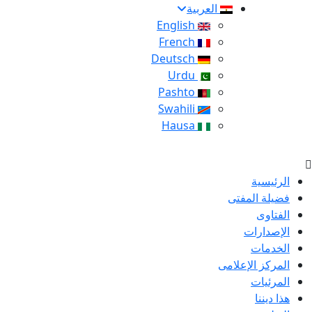
العربية
English
French
Deutsch
Urdu
Pashto
Swahili
Hausa
الرئيسية
فضيلة المفتى
الفتاوى
الإصدارات
الخدمات
المركز الإعلامى
المرئيات
هذا ديننا