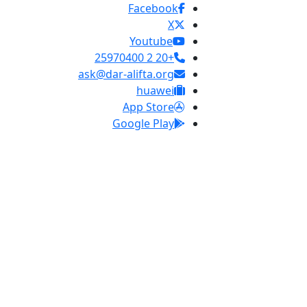
Facebook
X
Youtube
+20 2 25970400
ask@dar-alifta.org
huawei
App Store
Google Play