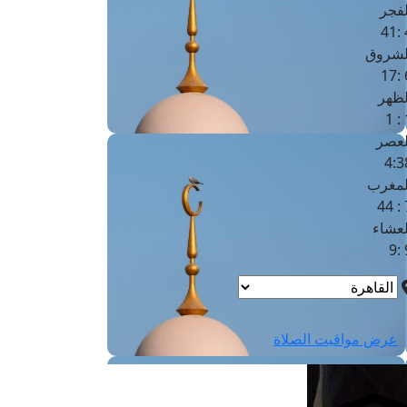
لفجر
4
لشروق
6
لظهر
1
لعصر
4:3
لمغرب
7 
لعشاء
9
عرض مواقيت الصلاة