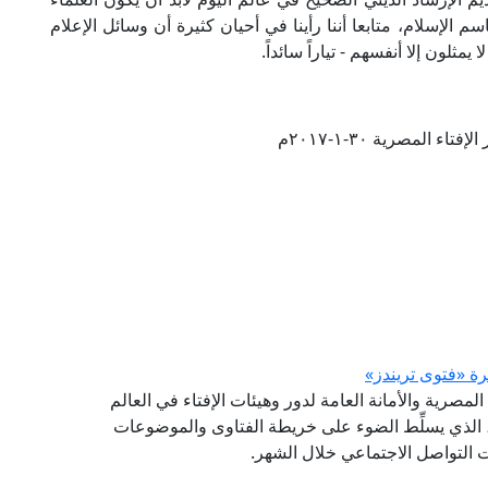
لإسلام، متابعا أننا رأينا في أحيان كثيرة أن وسائل الإعلام
مثلون إلا أنفسهم - تياراً سائداً.
تاء المصرية ٣٠-١-٢٠١٧م
(GFI) التابع لدار الإفتاء المصرية والأمانة العامة لدور وهيئات الإفتاء في العالم
شرة (فتوى تريندز)، الذي يسلِّط الضوء على خريطة الفتاوى والموضوعات
صات التواصل الاجتماعي خلال الشهر.