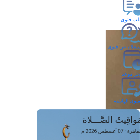
ب فتوى
تعلام عن فتوى
ز موعد
فتوى الهاتفية
َواقِيتُ الصَّـــلاة
اهرة · 07 أغسطس 2026 م