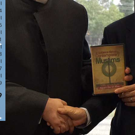
ا
 :41
ا
 :17
ا
 : 1
ا
8
ا
: 44
ا
 :9