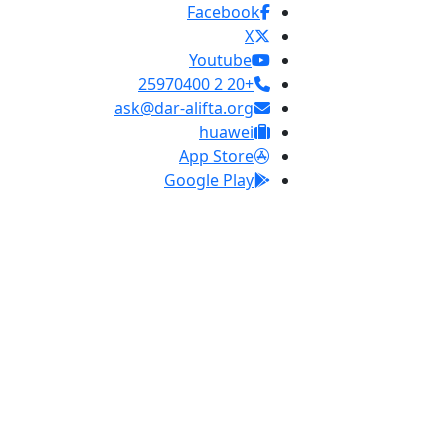
Facebook
X
Youtube
+20 2 25970400
ask@dar-alifta.org
huawei
App Store
Google Play