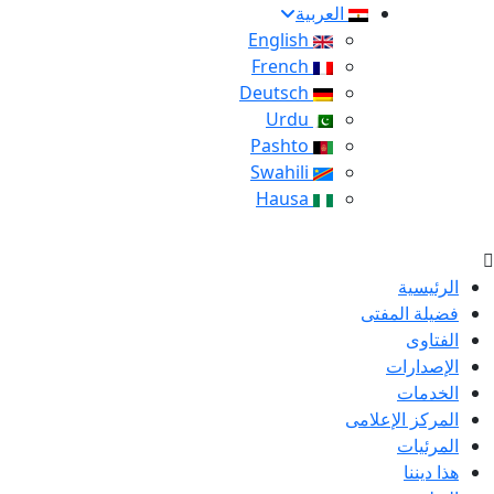
العربية
English
French
Deutsch
Urdu
Pashto
Swahili
Hausa
الرئيسية
فضيلة المفتى
الفتاوى
الإصدارات
الخدمات
المركز الإعلامى
المرئيات
هذا ديننا