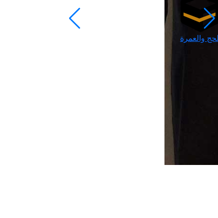
لحج والعمرة
رمضان