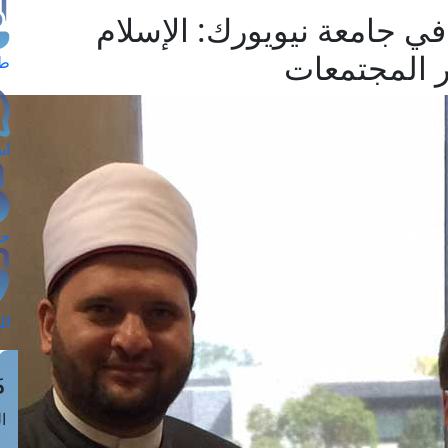
ي جامعة نيويورك: الإسلام
 المجتمعات
طل
اس
حج
ال
م
الق