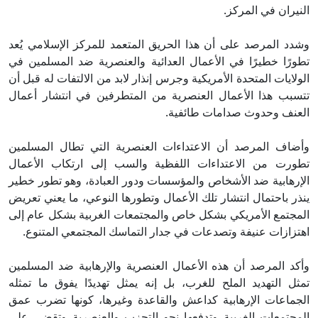
النيران في المركز.
وشدد المرصد على أن هذا الحريق المتعمد للمركز الإسلامي يُعد
تطورًا خطيرًا في الأعمال العدائية والعنصرية ضد المسلمين في
الولايات المتحدة الأمريكية وجرس إنذار لابد من الالتفات له قبل أن
تتسبب هذا الأعمال العنصرية من المتطرفين في انتشار أعمال
العنف وحدوث صدامات طائفية.
وأضاف المرصد أن الاعتداءات العنصرية التي تطال المسلمين
تطورت من الاعتداءات اللفظية والسب إلى ارتكاب الأعمال
الإرهابية ضد الأشخاص والمؤسسات ودور العبادة، وهو تطور خطير
ينذر باحتمال انتشار تلك الأعمال وتطورها النوعي، ما يعني تعريض
المجتمع الأمريكي بشكل خاص والمجتمعات الغربية بشكل عام إلى
اهتزازات عنيفة وتصدعات في جدار التماسك المجتمعي المتنوع.
وأكد المرصد أن هذه الأعمال العنصرية والإرهابية ضد المسلمين
تمثل التهديد الملح للغرب، بل إنه يمثل تهديدًا يفوق ما تمثله
الجماعات الإرهابية كداعش والقاعدة وغيرها، كونها تضرب عمق
المجتمعات الغربية وتدفعها نحو التحزب والعنصرية وتقضي على