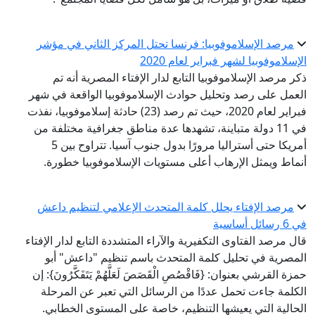
مرصد الإسلاموفوبيا: فرنسا تحتل المركز الثاني في مؤشر
الإسلاموفوبيا لشهر فبراير لعام 2020
ذكر مرصد الإسلاموفوبيا التابع لدار الإفتاء المصرية أنه تم
العمل على رصد وتحليل حوادث الإسلاموفوبيا الواقعة في شهر
فبراير لعام 2020، حيث تم رصد (23) حادثة إسلاموفوبيا، نفذت
في 11 دولة متباينة، تشهدها عدة مناطق جغرافية مختلفة من
أمريكا حتى أستراليا مرورًا بدول جنوب آسيا. تتراوح بين 5
أنماط ويمثل الإرهاب أعلى مستويات الإسلاموفوبيا خطورة.
مرصد الإفتاء يحلل كلمة المتحدث الإعلامي لتنظيم داعش
في 6 رسائل أساسية
قال مرصد الفتاوى التكفيرية والآراء المتشددة التابع لدار الإفتاء
المصرية في تحليل كلمة المتحدث باسم تنظيم "داعش" أبو
حمزة القرشي بعنوان: {فَاقْصُصِ الْقَصَصَ لَعَلَّهُمْ يَتَفَكَّرُونَ}: إن
الكلمة جاءت تحمل عددًا من الرسائل التي تعبر عن المرحلة
الحالية التي يعيشها التنظيم، خاصة على المستوى الخطابي.