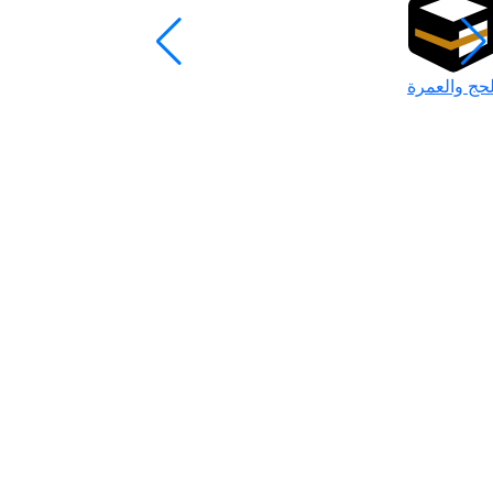
لحج والعمرة
رمضان