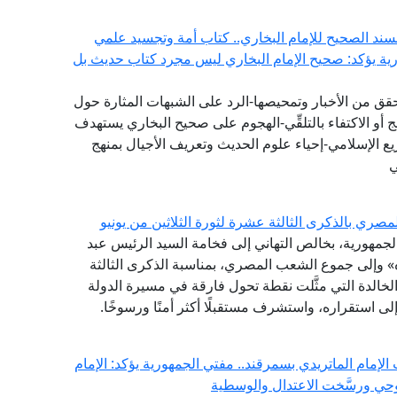
سند الصحيح للإمام البخاري.. كتاب أمة وتجسيد علمي
ورية يؤكد: صحيح الإمام البخاري ليس مجرد كتاب حديث بل
تحقق من الأخبار وتمحيصها-الرد على الشبهات المثارة حول
 أو الاكتفاء بالتلقِّي-الهجوم على صحيح البخاري يستهدف
يع الإسلامي-إحياء علوم الحديث وتعريف الأجيال بمنهج
ي
ري بالذكرى الثالثة عشرة لثورة الثلاثين من يونيو
 الجمهورية، بخالص التهاني إلى فخامة السيد الرئيس عبد
» وإلى جموع الشعب المصري، بمناسبة الذكرى الثالثة
 الخالدة التي مثَّلت نقطة تحول فارقة في مسيرة الدولة
لى استقراره، واستشرف مستقبلًا أكثر أمنًا ورسوخًا.
لإمام الماتريدي بسمرقند.. مفتي الجمهورية يؤكد: الإمام
حي ورسَّخت الاعتدال والوسطية