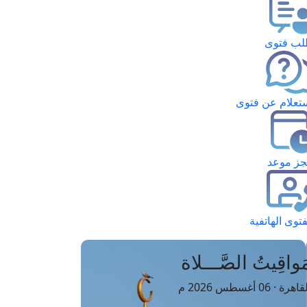
ب فتوى
تعلام عن فتوى
ز موعد
فتوى الهاتفية
َواقِيتُ الصَّـــلاة
اهرة · 06 أغسطس 2026 م