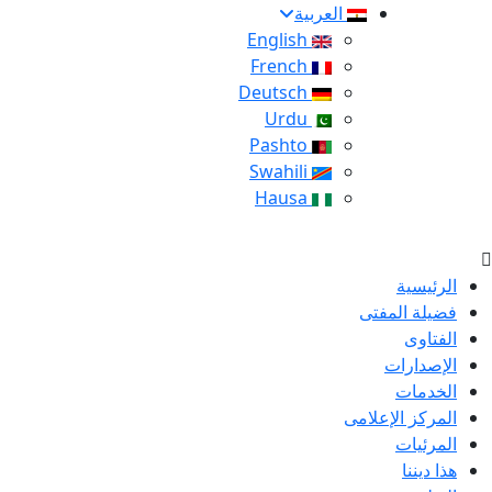
العربية
English
French
Deutsch
Urdu
Pashto
Swahili
Hausa
الرئيسية
فضيلة المفتى
الفتاوى
الإصدارات
الخدمات
المركز الإعلامى
المرئيات
هذا ديننا