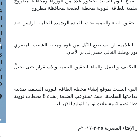
ي صباح اليوم السبت بحضور عدد من الوزراء ومحافظ مطروح
ا
 سلمية للطاقة النووية بمحطة الضبعة بمحافظة مطروح.
 :40
ا
يق البناء والتنمية تحت القيادة الرشيدة لفخامة الرئيس عبد
 :17
ا
 : 1
الظلامية لن تستطيع النَّيْل من قوة ومتانة الشعب المصري
ا
ر بوطننا الغالي مصر إلى بر الأمان.
8
ا
اتف والعمل والبناء لتحقيق التنمية والاستقرار حتى تحتلَّ
: 45
ا
 :10
ليوم السبت بموقع إنشاء محطة الطاقة النووية السلمية بمدينة
الضبعة تمهيدًا لبدء تنفيذ محطة الطاقة النووية واستخداماتها السلمية، حيث تستوعب الضبعة إنشاء 8 محطات نووية
تاء المصرية ٢٥-٢-٢٠١٧م