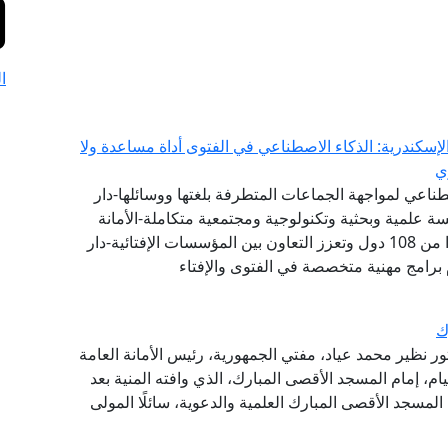
ا
إسكندرية: الذكاء الاصطناعي في الفتوى أداة مساعدة ولا
ي
طناعي لمواجهة الجماعات المتطرفة بلغتها ووسائلها-دار
 علمية وبحثية وتكنولوجية ومجتمعية متكاملة-الأمانة
العامة لدور وهيئات الإفتاء في العالم تضم 111 عضوًا من 108 دول وتعزز التعاون بين المؤسسات الإفتائية-دار
 برامج مهنية متخصصة في الفتوى والإفتاء
ك
تور نظير محمد عياد، مفتي الجمهورية، رئيس الأمانة العامة
يام، إمام المسجد الأقصى المبارك، الذي وافته المنية بعد
 المسجد الأقصى المبارك العلمية والدعوية، سائلًا المولى