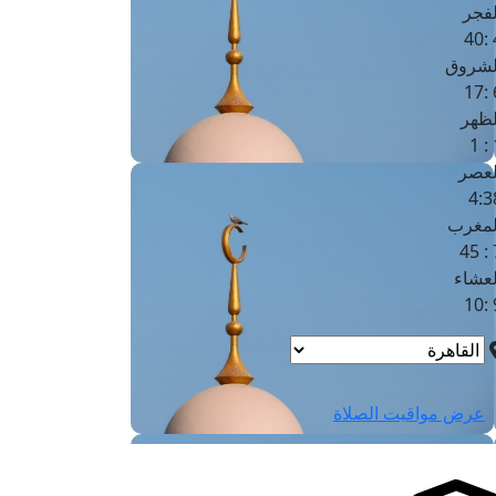
لفجر
4
لشروق
6
لظهر
1
لعصر
4:3
لمغرب
7 
لعشاء
9
عرض مواقيت الصلاة