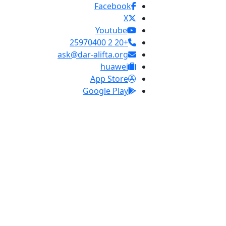
Facebook
X
Youtube
+20 2 25970400
ask@dar-alifta.org
huawei
App Store
Google Play