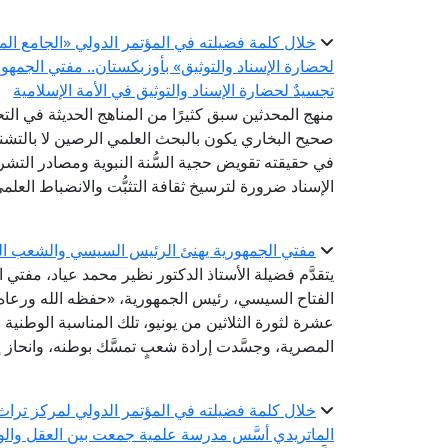
خلال كلمة فضيلته في المؤتمر الدولي «الجامع الم
لحضارة الإسناد والتوثيق» بأوزبكستان.. مفتي الجمه
تجسيدٌ لحضارة الإسناد والتوثيق في الأمة الإسلامية
منهج المحدثين سبق كثيرًا من المناهج الحديثة في ال
صحيح البخاري يكون بالبحث العلمي الرصين لا بالتشنج
في حقيقته تقويض حجية السُّنة النبوية ومصادر التشر
الإسناد ضرورة لترسيخ ثقافة التثبُّت والانضباط العلم
مفتي الجمهورية يهنئ الرئيس السيسي والشعب المص
يتقدَّم فضيلة الأستاذ الدكتور نظير محمد عياد، مفتي
الفتاح السيسي، رئيس الجمهورية، «حفظه الله ورعاه
عشرة لثورة الثلاثين من يونيو، تلك المناسبة الوطنية
المصرية، وجسَّدت إرادة شعبٍ تمسَّك بوطنه، وانحاز إ
خلال كلمة فضيلته في المؤتمر الدولي لمركز تراث ا
الماتريدي أسَّس مدرسة علمية جمعت بين العقل والو