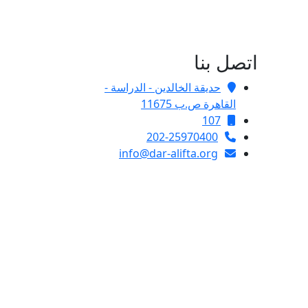
اتصل بنا
حديقة الخالدين - الدراسة -
القاهرة ص.ب 11675
107
202-25970400
info@dar-alifta.org