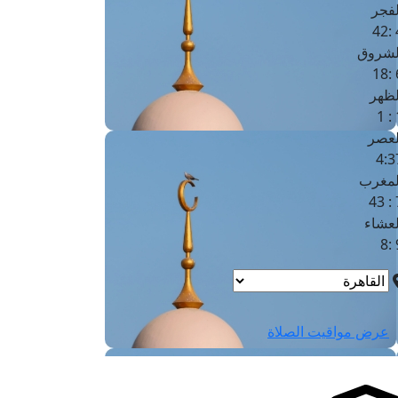
لفجر
4
لشروق
6
لظهر
1
لعصر
4:3
لمغرب
7 
لعشاء
9
عرض مواقيت الصلاة