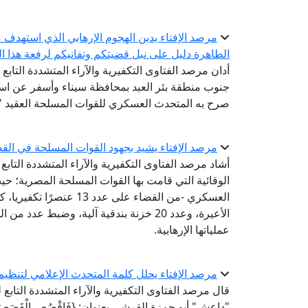
مرصد الإفتاء يدين الهجوم الإرهابي الذي استهدف 
الطاهرة دليل على نبل قضيتكم وتفانيكم لرفعة هذا ا
أدان مرصد الفتاوى التكفيرية والآراء المتشددة التابع
صرح به المتحدث العسكري للقوات المسلحة العقيد " 
مرصد الإفتاء يشيد بجهود القوات المسلحة في القض
أشاد مرصد الفتاوى التكفيرية والآراء المتشددة التابع 
الوقائية التي قامت بها القوات المسلحة المصرية؛ حي
الأعيرة، وعدد 20 خزنة بندقية آلية، وضبط 
عملياتها الإرهابية.
مرصد الإفتاء يحلل كلمة المتحدث الإعلامي لتنظيم داعش في 6
قال مرصد الفتاوى التكفيرية والآراء المتشددة التابع
"داعش" أبو حمزة القرشي بعنوان: {فَاقْصُصِ الْقَصَصَ لَعَ