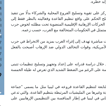
ا
 :42
ز على تقوية وتسليح الفروع المحلية والشركاء بدلًا من تنفيذ
ا
لح الحكم على واقع تنظيم القاعدة وفعاليته بالنظر فقط إلى
 :18
 الحركات الإرهابية الإقليمية المنضوية تحت مظلته لخوض حرب
ا
المتمثل في الحكومات المتحالفة مع الغرب، حسب زعمه.
 : 1
ا
ت مباشرة تهدف إلى إغراء الغرب بمزيد من الانخراط في حرب
7
لأمريكية، وقوات التحالف الدولي ضد الإرهاب أصبحت بالفعل
ا
: 43
ا
خلال دراسة قدراته على إعداد وتجهيز وتسليح تنظيمات تتبنى
 :8
راسة على الرغم من الضغط الشديد الذي تعرض له طيلة الخمسة
تابعة لتنظيم القاعدة فروعه في ليبيا مثل ما يسمى "جماعة
وغيرها من المليشيات المرتبطة بتنظيم القاعدة، والتي تدعي
بي في ليبيا في إطار المنافسة بين التنظيمين الإرهابيين على