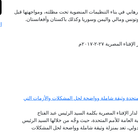
لإرهابي في بناء التنظيمات المنضوية تحت مظلته، ومواجهتها قبل
 وتونس ومالي واليمن وسوريا وكذلك باكستان وأفغانستان.
ا
تاء المصرية ٢٧-٢-٢٠١٧م
لمتحدة وثيقة شاملة وواضحة لحل المشكلات والأزمات التي
لدار الإفتاء المصرية بكلمة السيد الرئيس عبد الفتاح
س الجمهورية، أمام الدورة الـ 75 للجمعية العامة للأمم المتحدة، حيث وجَّه من خلالها السيد الرئيس
لدولي، تعد بمنزلة وثيقة شاملة وواضحة لحل المشكلات