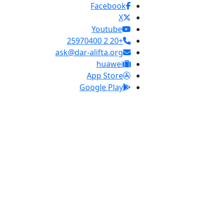
Facebook
X
Youtube
+20 2 25970400
ask@dar-alifta.org
huawei
App Store
Google Play