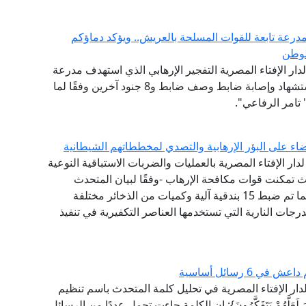
مدرعة تابعة للقوات المسلحة بالعريش.. ويؤكد دماؤكم
لوطن
 لدار الإفتاء المصرية التفجير الإرهابي الذي استهدف مدرعة
جنوب منطقة بئر العبد بمحافظة سيناء وأسفر عن استشهاد وإصابة ضابط وصف ضابط و8 جنود آخرين وفقًا لما
تامر الرفاعي".
اء على البؤر الإرهابية والتصدي لمخططاتهم الشيطانية
لدار الإفتاء المصرية بالعمليات والضربات الاستباقية النوعية
ث تمكنت قوات مكافحة الإرهاب -وفقًا لبيان المتحدث
العسكري -من القضاء على عدد 13 عنصرًا تكفيريا، كما تم ضبط 15 بندقية آلية وكميات من الذخائر مختلفة
عدد من الدرجات النارية التي تستخدمها العناصر التكفيرية في تنفيذ
 رسائل أساسية
 لدار الإفتاء المصرية في تحليل كلمة المتحدث باسم تنظيم
لَّهُمْ يَتَفَكَّرُونَ}: إن الكلمة جاءت تحمل عددًا من الرسائل