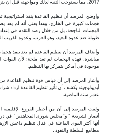
2017، مما يستوجب التنبه لذلك ومواجهته قبل أن يتزايد خطره.
وأوضح المرصد أن تنظيم القاعدة ينفذ استراتيجية ترك
هجمات كبيرة في الخارج، وهذا يعني أنه لم يعد يص
الهجمات الناجحة، بل من خلال رصد التقدم في إعداد
طويلة ضد عدوه البعيد، وهو الغرب، وعدوه القريب 
وأضاف المرصد أن تنظيم القاعدة لم يعد ينفذ هجما
مباشرة، فهذه الهجمات لم تعد ملحة؛ لأن القوات ا
موجودة في أماكن يتمركز بها التنظيم.
وأشار المرصد إلى أن قياس قوة تنظيم القاعدة من 
أيديولوجيته يكشف أن تأثير تنظيم القاعدة ازداد ش
عشر سنة الماضية.
ولفت المرصد إلى أن من أخطر الفروع الإقليمية ال
أنصار الشريعة " و"مجلس شورى المجاهدين" في درنة 
أنها أكثر القوى الفاعلة في قتال تنظيم داعش الإرها
مطامع السلطة والنفوذ .