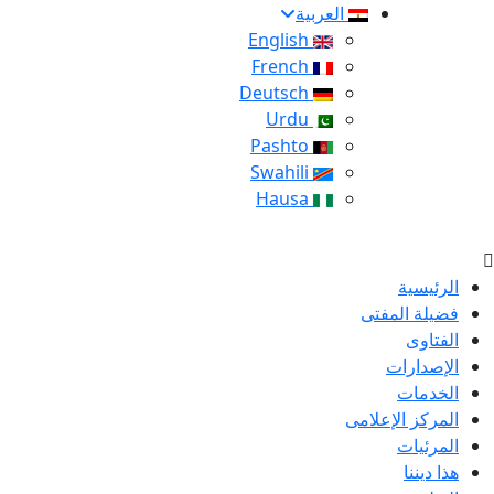
العربية
English
French
Deutsch
Urdu
Pashto
Swahili
Hausa
الرئيسية
فضيلة المفتى
الفتاوى
الإصدارات
الخدمات
المركز الإعلامى
المرئيات
هذا ديننا