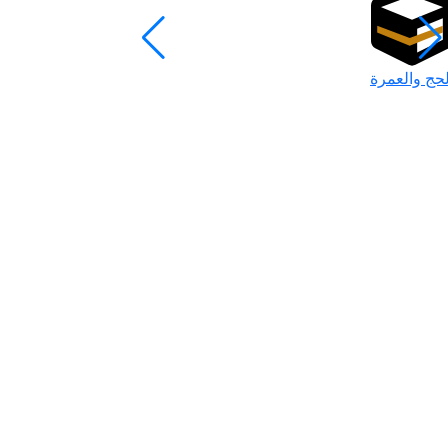
لحج والعمرة
رمضان