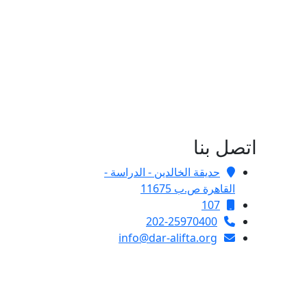
اتصل بنا
حديقة الخالدين - الدراسة -
القاهرة ص.ب 11675
107
202-25970400
info@dar-alifta.org