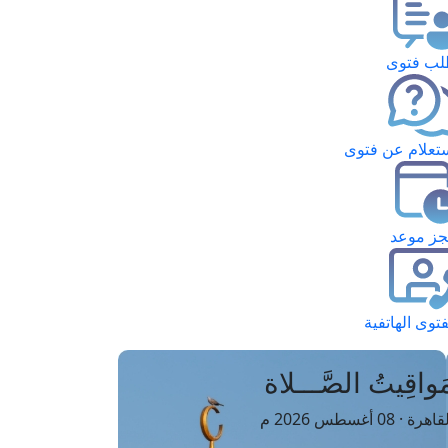
ب فتوى
تعلام عن فتوى
ز موعد
فتوى الهاتفية
َواقِيتُ الصَّـــلاة
اهرة · 08 أغسطس 2026 م