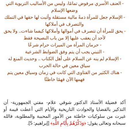
 العنف الأسري مرفوض تمامًا، وليس من الأساليب التربوية التي
وضعها الإسلام
الإسلام جعل للمرأة ذمةً مالية مستقلة وأثبت لها حقها في التملك
والتصرف في أملاكها
يحق للمرأة أن تتصرف في أموالها وأملاكها كيفما شاءت.. ولا يحق
لأحد أن يعقب عليها إلا من باب النصيحة فقط
- حرمان المرأة من الميراث حرام شرعًا
- التبني يجب أن يتم وفق الضوابط الشرعية
- الإسلام لم ينه عن السلام على أهل الكتاب .. وحديث المنع له
سياق معين في حالة الحرب
- هناك الكثير من الفتاوى التي كانت في زمان وسياق معين يتم
فهمها الآن فهمًا خاطئًا
د فضيلة الأستاذ الدكتور شوقي علام- مفتي الجمهورية- أن
تذكير بالقضايا والحوادث التاريخية والأيام التي أعطت قيمة أو
رت من سلوكيات خاطئة من الأمور المحببة والمطلوبة، فالله
حانه وتعالى يقول:
﴿وَذَكِّرْهُمْ بِأَيَّامِ اللَّهِ﴾
[إبراهيم: 5].