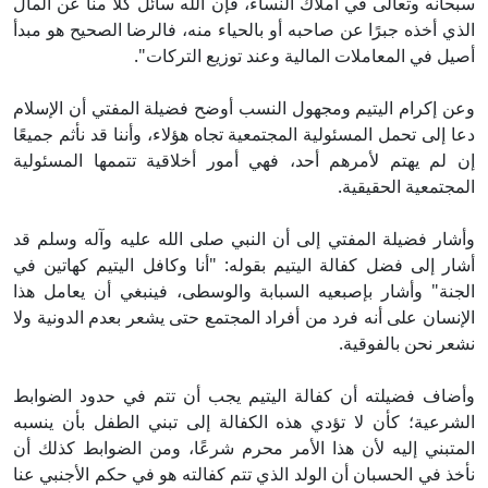
حانه وتعالى في أملاك النساء، فإن الله سائلٌ كلًّا منا عن المال
ذي أخذه جبرًا عن صاحبه أو بالحياء منه، فالرضا الصحيح هو مبدأ
يل في المعاملات المالية وعند توزيع التركات".
ن إكرام اليتيم ومجهول النسب أوضح فضيلة المفتي أن الإسلام
ا إلى تحمل المسئولية المجتمعية تجاه هؤلاء، وأننا قد نأثم جميعًا
 لم يهتم لأمرهم أحد، فهي أمور أخلاقية تتممها المسئولية
مجتمعية الحقيقية.
شار فضيلة المفتي إلى أن النبي صلى الله عليه وآله وسلم قد
ار إلى فضل كفالة اليتيم بقوله: "أنا وكافل اليتيم كهاتين في
جنة" وأشار بإصبعيه السبابة والوسطى، فينبغي أن يعامل هذا
إنسان على أنه فرد من أفراد المجتمع حتى يشعر بعدم الدونية ولا
عر نحن بالفوقية.
ضاف فضيلته أن كفالة اليتيم يجب أن تتم في حدود الضوابط
شرعية؛ كأن لا تؤدي هذه الكفالة إلى تبني الطفل بأن ينسبه
متبني إليه لأن هذا الأمر محرم شرعًا، ومن الضوابط كذلك أن
خذ في الحسبان أن الولد الذي تتم كفالته هو في حكم الأجنبي عنا