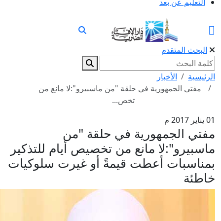
التعليم عن بعد
البحث المتقدم
رئيسية
الأخبار
مفتي الجمهورية في حلقة "من ماسبيرو":لا مانع من
تخص...
2017 م
فتي الجمهورية في حلقة "من
اسبيرو":لا مانع من تخصيص أيام للتذكير
مناسبات أعطت قيمةً أو غيرت سلوكيات
اطئة