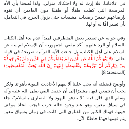
 علاقاتنا، فلا إرث له ولا احتكاك منزلي، ولذا نُصحنا بأن الأم
مرضعة التي كفلت طفلًا أو طفلةً دون العامين أن تقوم
رضاعهم خمسَ رضعات مشبعات حتى يزول الحرج في التعامل،
ن تصير أمًّا له أو لها.
ي جوابه عن تصدير بعض المتطرفين لمبدأ عدم بدء أهل الكتاب
لسلام أو الرد عليهم، أكد مفتي الجمهورية أن الإسلام لم ينه عن
سلام على أهل الكتاب، بل جاءت الآية القرآنية صريحةً في قوله
الى:
﴿
لَا يَنْهَاكُمُ اللَّهُ عَنِ الَّذِينَ لَمْ يُقَاتِلُوكُمْ فِي الدِّينِ وَلَمْ يُخْرِجُوكُمْ
ْ دِيَارِكُمْ أَنْ تَبَرُّوهُمْ وَتُقْسِطُوا إِلَيْهِمْ إِنَّ اللَّهَ يُحِبُّ الْمُقْسِطِينَ﴾
ممتحنة: 8].
وضح فضيلته أنه يجب علينا ألا نفهم الأحاديث النبوية بأهوائنا ولكن
ب أن نتمعن فيها، مشيرًا إلى أن حديث النبي صلى الله عليه وآله
لم الذي قال فيه: "لا تبدءوا اليهود ولا النصارى بالسلام"، جاء
 سياق معين، وهو عند وجود حالة حرب فيجب اتخاذ موقف
نها، فهناك الكثير من الفتاوى التي كانت في زمان وسياق معين
م فهمها فهمًا خاطئًا الآن.