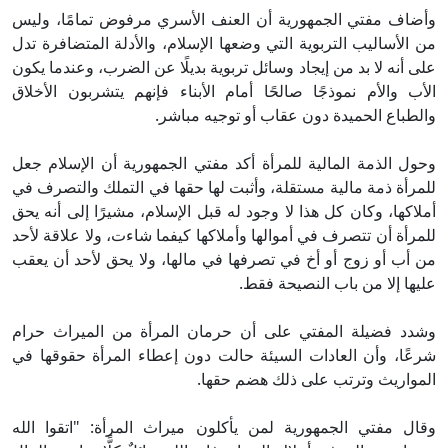
ضاف مفتي الجمهورية أن العنف الأسري مرفوض تمامًا، وليس
 الأساليب التربوية التي وضعها الإسلام، والأدلة المتضافرة تدل
ى أنه لا بد من إيجاد وسائل تربوية بديلًا عن الضرب، وعندما يكون
أب والأم نموذجًا صالحًا أمام الأبناء فإنهم يتشربون الأخلاق
لطباع الحميدة دون عقاب أو توجيه مباشر.
ول الذمة المالية للمرأة أكد مفتي الجمهورية أن الإسلام جعل
مرأة ذمة مالية مستقلة، وأثبت لها حقها في التملك والتصرف في
لاكها، وكان كل هذا لا وجود له قبل الإسلام، مشيرًا إلى أنه يحق
مرأة أن تتصرف في أموالها وأملاكها كيفما شاءت، ولا علاقة لأحد
 أب أو زوج أو أخ في تصرفها في مالها، ولا يحق لأحد أن يعقب
يها إلا من باب النصيحة فقط.
دد فضيلة المفتي على أن حرمان المرأة من الميراث حرام
عًا، وأن العادات السيئة حالت دون إعطاء المرأة حقوقها في
مواريث وترتب على ذلك هضم حقها.
ال مفتي الجمهورية لمن يأكلون ميراث المرأة: "اتقوا الله