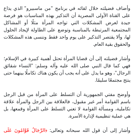
ضاف فضيلته خلال لقائه في برنامج "من ماسبيرو" الذي يذاع
ى القناة الأولى المصرية أن التذكير بهذه المناسبات هو فرصة
دة لعرض المشكلات التي تواجه المرأة مثلًا أو المشاكل
مجتمعية المرتبطة بالمناسبة وتوضع على الطاولة لإيجاد الحلول
ا، وألا يقتصر التذكير على يوم واحد فقط وننسى هذه المشكلات
لحقوق بقية العام.
شار فضيلته إلى أن قضايا المرأة تحتل أهمية كبيرة في الإسلام؛
ي كما قال النبي صلى الله عليه وآله وسلم: "النساء شقائق
رجال"، وهو ما يدل على أنه يجب أن يكون هناك تكاملًا بينهما حتى
تج مجتمعًا سليمًا.
وضح مفتي الجمهورية أن التسلط على المرأة من قبل الرجل
سم القوامة أمر غير مقبول، فالعلاقة بين الرجل والمرأة علاقة
املية، ومسألة القوامة لا تعني التسلط على المرأة وقمعها، بل
 عملية تنظيمية لإدارة الأسرة.
شار إلى أن قول الله سبحانه وتعالى:
﴿
الرِّجَالُ قَوَّامُونَ عَلَى