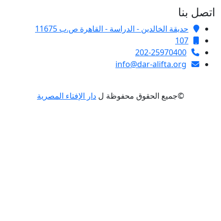
صل بنا
حديقة الخالدين - الدراسة - القاهرة ص.ب 11675
107
202-25970400
info@dar-alifta.org
©جميع الحقوق محفوظة ل
دار الإفتاء المصرية