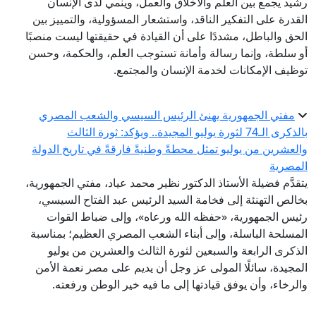
يد يجمع بين العلم والأخلاق والعمل، وينمي لدى الإنسان
قدرة على التفكير الناقد، واستشعار المسؤولية، والتمييز بين
حق والباطل، مشددًا على أن القيادة في حقيقتها ليست منصبًا
 سلطة، وإنما رسالة وأمانة تستوجب العلم، والحكمة، وحسن
ظيف الإمكانات لخدمة الإنسان والمجتمع.
مفتي الجمهورية يهنئ الرئيس السيسي والشعب المصري
بالذكرى الـ74 لثورة يوليو المجيدة.. ويؤكد: ثورة الثالث
لعشرين من يوليو تمثل محطةً وطنيةً فارقةً في تاريخ الدولة
مصرية
قدَّم فضيلة الأستاذ الدكتور نظير محمد عياد، مفتي الجمهورية،
الص التهنئة إلى فخامة السيد الرئيس عبد الفتاح السيسي،
يس الجمهورية، «حفظه الله ورعاه»، وإلى ضباط القوات
مسلحة الباسلة، وإلى أبناء الشعب المصري العظيم؛ بمناسبة
ذكرى الرابعة والسبعين لثورة الثالث والعشرين من يوليو
مجيدة، سائلًا المولى عز وجل أن يديم على مصر نعمة الأمن
لرخاء، وأن يوفق قيادتها إلى ما فيه خير الوطن ورفعته.