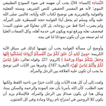
ِّسَاءِ
﴾
[النساء: 34]، يجب أن نفهمه في ضوء النموذج التطبيقي
نبوي؛ لأنه هو المفسر الحقيقي للنص الشريف وسنته الفعلية
لقولية والتقريرية هي توضيح لكتاب الله وآياته، فالنبي صلى الله
يه وآله وسلم لم يجعل أبدًا القوامة حجة للسيطرة على المرأة،
م يضرب أحدًا قط من زوجاته، بل كان معاونًا في شئون البيت؛
خصف نعله ويرقع ثوبه ويكون في خدمة أهله، وكل الصفات العليا
 لم تمنعه من أن يكون نموذجًا لنا في بيته.
وضح أن مسألة القوامة يجب أن نفهمها كذلك في سياق الآية
كريمة:
﴿
وَمِنْ آيَاتِهِ أَنْ خَلَقَ لَكُمْ مِنْ أَنْفُسِكُمْ أَزْوَاجًا لِتَسْكُنُوا إِلَيْهَا
َعَلَ بَيْنَكُمْ مَوَدَّةً وَرَحْمَةً }
[الروم: 21]، وقوله تعالى:
﴿
هُنَّ لِبَاسٌ
ُمْ وَأَنْتُمْ لِبَاسٌ لَهُنَّ
﴾
[البقرة: 187]، وغيرها من الآيات التي توضح
 يجب أن تكون عليه العلاقة بين الرجل والمرأة.
فت إلى أن كل هذه الآيات وإن كانت خبرًا من ناحية اللفظ ولكنها
يد الطلب، كأن الله يأمرنا بأن نجد المودة والرحمة والسكن بيننا،
كل هذا لن يكون صدامٌ بين الرجل والمرأة، فالإسلام يريد أن
ون كلا الزوجين في امتزاج تام روحًا ومادة وفي كل الشئون.