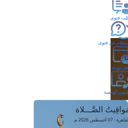
ب فتوى
تعلام عن فتوى
ز موعد
فتوى الهاتفية
َواقِيتُ الصَّـــلاة
اهرة · 07 أغسطس 2026 م