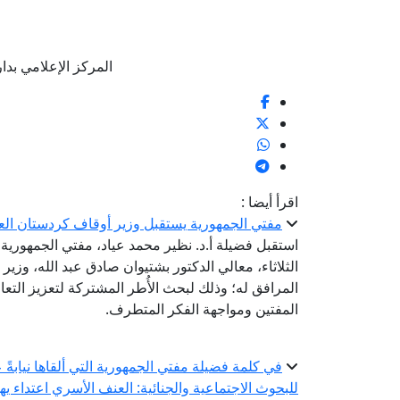
المركز الإعلامي بدار الإف
اقرأ أيضا :
مفتي الجمهورية يستقبل وزير أوقاف كردستان الع
استقبل فضيلة أ.د. نظير محمد عياد، مفتي الجمهورية، ر
الثلاثاء، معالي الدكتور بشتيوان صادق عبد الله، وزير
المرافق له؛ وذلك لبحث الأُطر المشتركة لتعزيز التعا
المفتين ومواجهة الفكر المتطرف.
في كلمة فضيلة مفتي الجمهورية التي ألقاها نيابةً 
للبحوث الاجتماعية والجنائية: العنف الأسري اعتداء ي