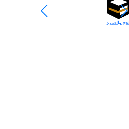
لحج والعمرة
رمضان