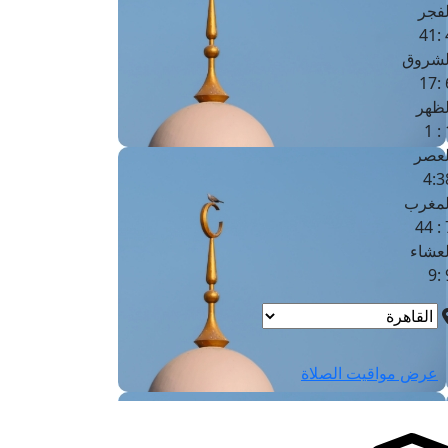
لفجر
4
لشروق
6
لظهر
1
لعصر
4:3
لمغرب
7 
لعشاء
9
عرض مواقيت الصلاة