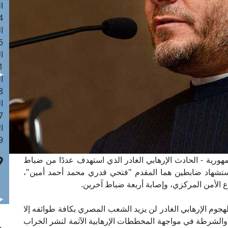
ا
 :41
ا
 :17
ا
 : 1
ا
8
ا
: 44
ا
 :9
هورية - الحادث الإرهابي الغادر الذي استهدف عددًا من ضباط
ستشهاد ضابطين هما المقدم "فتحي قدري محمد أحمد أمين"،
ع الأمن المركزي، وإصابة أربعة ضباط آخرين.
لهجوم الإرهابي الغادر لن يزيد الشعب المصري بكافة طوائفه إلا
 والشرطة في مواجهة المخططات الإرهابية الآثمة لنشر الخراب