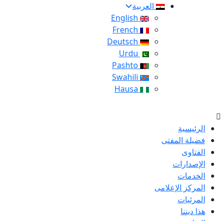
العربية
English
French
Deutsch
Urdu
Pashto
Swahili
Hausa
الرئيسية
فضيلة المفتى
الفتاوى
الإصدارات
الخدمات
المركز الإعلامى
المرئيات
هذا ديننا