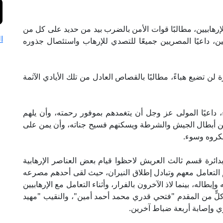
إرهابيين، مطالبًا قوات الأمن بالضرب بيد من حديد على كل من
ا
ن، داعيًا المصريين جميعًا للتصدي للإرهاب واستئصال جذوره
ن تضيع هباءً، مطالبًا بالقصاص العادل من تلك الأيادي الآثمة
 داعيًا المولى عز وجل أن يتغمدهم بموفور رحمته، وأن يلهم
 من أبطال الجيش والشرطة ويسكنهم فسيح جناته، وأن يمن على
كروه وسوء.
 بدائرة قسم ثالث العريش لاحظوا قيام بعض العناصر الإرهابية
 التعامل معهم وتبادل إطلاق النيران، حيث لقى أحدهم مصرعه
طاله، بينما لاذ الآخرون بالفرار، وأثناء التعامل مع الإرهابيين
لٍّ من المقدم "فتحي قدري محمد أحمد أمين"، والنقيب "مهيد
زي وإصابة أربعة ضباط آخرين.