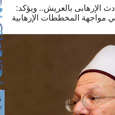
ث الإرهابى بالعريش.. ويؤكد:
في مواجهة المخططات الإرهابية
طل
اس
حج
ال
م
الق