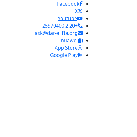
Facebook
X
Youtube
+20 2 25970400
ask@dar-alifta.org
huawei
App Store
Google Play