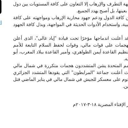
هة التطرف والإرهاب إلا التعاون على كافة المستويات بين دول
عينها، بل أصبح يهدد الجميع.
ن كافة الدول ودعم جهود محاربة الإرهاب ومواجهته على كافة
ا
ة، واستخدام الأدوات الحديثة في المواجهة، وبذل كافة الجهود
 أعلنت اندماجها مؤخرًا تحت قيادة "إياد غالى"، الذى أعلن
الهجمات على قوات مالي، وقوات لحفظ السلام التابعة للأمم
نظيم القاعدة أيمن الظواهري، وأمير القاعدة ببلاد المغرب، أبو
ه.
أمم المتحدة يشن المتشددون هجمات متكررة في شمال مالي
أعلنت جماعة "المرابطون" التي يقودها المتشدد الجزائري
 هجوم على معسكر للجيش في شمال مالي في يناير الماضي قتل
تاء المصرية ١٨-٣-٢٠١٧م