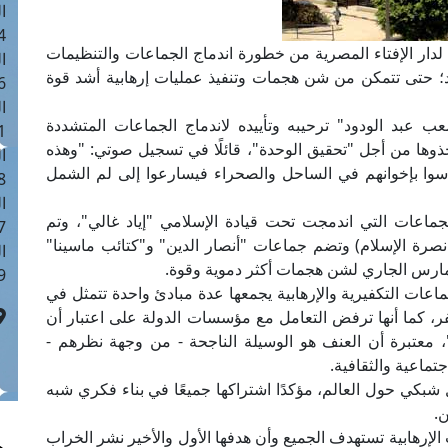
ا
 :41
ع لدار الإفتاء المصرية من خطورة اندماج الجماعات والتنظيمات
ا
حد؛ حتى تتمكن من شن هجمات وتنفيذ عمليات إرهابية أشد قوة
 :17
ا
ب عبد الودود" ترحيبه وتأييده لاندماج الجماعات المتشددة
 : 1
وها من أجل "تحقيق الوحدة"، قائلًا في تسجيل صوتي: "وهذه
ا
تأسوا بإخوانهم في الساحل والصحراء فيسارعوا إلى لم الشمل
8
ا
لجماعات التي اندمجت تحت قيادة الإسلامي "إياد غالي"، وتم
: 44
نصرة الإسلام) وتضم جماعات "أنصار الدين" و"كتائب ماسينا"
ا
مارس الجاري لشن هجمات أكثر دموية وقوة.
 :9
ماعات التكفيرية والإرهابية يجمعها عدة مبادئ واحدة تتمثل في
فر، كما أنها ترفض التعامل مع مؤسسات الدولة على اعتبار أن
معتبرة أن العنف هو الوسيلة الناجحة - من وجهة نظرهم -
تماعية والثقافية.
شبكي حول العالم، مؤكدًا اشتراكها جميعًا في بناء فكري شبه
.
الإرهابية تستهدف الجميع وأن هدفها الأول والأخير نشر الخراب