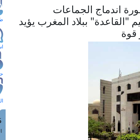
ورة اندماج الجماعات
 "القاعدة" ببلاد المغرب يؤيد
طل
 قوة
اس
حج
ال
م
الق