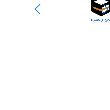
لحج والعمرة
رمضان