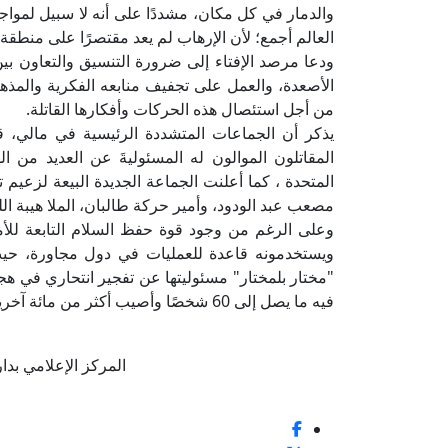
والدمار في كل مكان، مشددًا على أنه لا سبيل لمواج
العالم أجمع؛ لأن الإرهاب لم يعد مقتصرًا على منطقة ب
ودعا مرصد الإفتاء إلى ضرورة التنسيق والتعاون بي
الأصعدة، والعمل على تجفيف منابعه الفكرية والمذهبي
من أجل استئصال هذه الحركات وأفكارها القاتلة.
يذكر أن الجماعات المتشددة الرئيسية في مالي، قد
المقاتلون الموالون له المسئوليةَ عن العديد من 
المتحدة ، كما أعلنت الجماعة الجديدة البيعة لزعيم ت
مصعب عبد الودود، وأمير حركة طالبان، الملا هيبة الل
وعلى الرغم من وجود قوة حفظ السلام التابعة لل
ويستخدمونه قاعدة للعمليات في دول مجاورة، حيث 
"مختار بلمختار" مسئوليتها عن تفجير انتحاري في
فيه ما يصل إلى 60 شخصًا وأصيب أكثر من مائة آخرين.
المركز الإعلامي بدار الإف