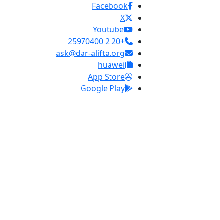
Facebook
X
Youtube
+20 2 25970400
ask@dar-alifta.org
huawei
App Store
Google Play