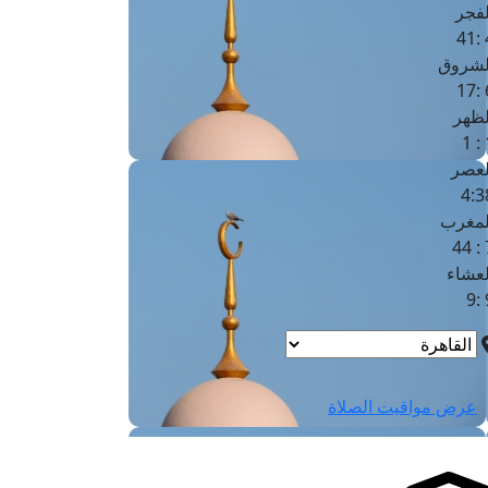
لفجر
4
لشروق
6
لظهر
1
لعصر
4:3
لمغرب
7 
لعشاء
9
عرض مواقيت الصلاة