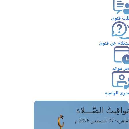
ب فتوى
تعلام عن فتوى
ز موعد
فتوى الهاتفية
َواقِيتُ الصَّـــلاة
اهرة · 07 أغسطس 2026 م