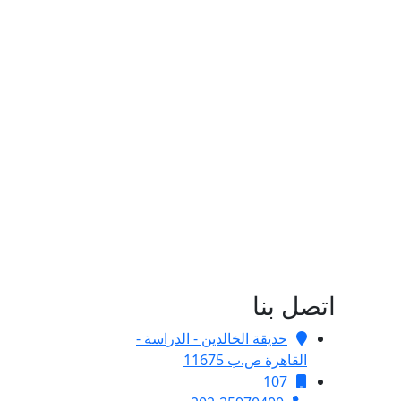
اتصل بنا
حديقة الخالدين - الدراسة -
القاهرة ص.ب 11675
107