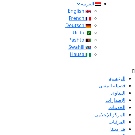
العربية
English
French
Deutsch
Urdu
Pashto
Swahili
Hausa
الرئيسية
فضيلة المفتى
الفتاوى
الإصدارات
الخدمات
المركز الإعلامى
المرئيات
هذا ديننا