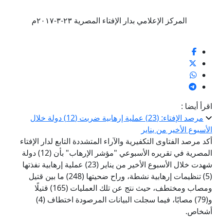
المركز الإعلامي بدار الإفتاء المصرية ٢٣-٣-٢٠١٧م
اقرأ أيضا :
مرصد الإفتاء: (23) عملية إرهابية ضربت (12) دولة خلال
الأسبوع الأخير من يناير
أكد مرصد الفتاوى التكفيرية والآراء المتشددة التابع لدار الإفتاء
المصرية في تقريره الأسبوعي "مؤشر الإرهاب" بأن (12) دولة
شهدت خلال الأسبوع الأخير من يناير (23) عملية إرهابية نفذتها
(5) تنظيمات إرهابية نشطة، وراح ضحيتها (248) ما بين قتيل
ومصاب ومختطف، حيث نتج عن تلك العمليات (165) قتيلًا
و(79) مصابًا، فيما سجلت البيانات المرصودة اختطاف (4)
أشخاص.