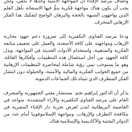
وأضاف مرصد الإفتاء أن المواجهة الأمنية وحدها لا تكفي، ولكن
يجب أن يكون هناك مواجهة فكرية يتمُّ فيها الاستعانة بأهل العلم
الذين يواجهون الشبهة بالحجة والبرهان الواضح لتفكيك هذا الفكر
الإرهابي المنحرف.
ودعا مرصد الفتاوى التكفيرية إلى ضرورة دعم جهود محاربة
الإرهاب ومواجهته على كافة الأصعدة، والعمل على تجفيف منابعه
الفكرية والمذهبية، واستخدام الأدوات الحديثة في المواجهة، وبذل
كافة الجهود من أجل استئصال هذه التنظيمات وأفكارها القاتلة،
وهو ما يستوجب تبني رؤية شاملة لمحاصرة التنظيمات الإرهابية
من جميع الجوانب الفكرية والمالية والأمنية، والحيلولة دون انتشار
الفكر المتطرف الذي تتبناه تلك الجماعات الدموية.
يذكر أن الدكتور إبراهيم نجم- مستشار مفتي الجمهورية والمشرف
العام على مرصد الفتاوى التكفيرية والآراء المتشددة- متواجد في
العاصمة البريطانية لندن لعرض تجربة دار الإفتاء المصرية في
مكافحة التطرف والإرهاب، ومواجهة الإسلاموفوبيا أمام عدد من
الدوائر البحثية والأكاديمية والإسلامية هناك.