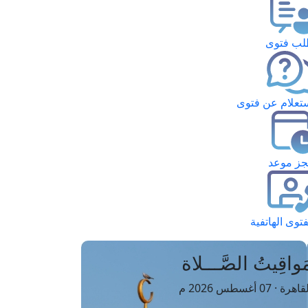
ب فتوى
تعلام عن فتوى
ز موعد
فتوى الهاتفية
َواقِيتُ الصَّـــلاة
اهرة · 07 أغسطس 2026 م