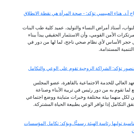
 أ.د. هناء العبيسي تؤكد: - صحة المرأة هي نقطة الانطلاق
واب، أستاذ أمراض النساء والتوليد، عميد كلية طب البنات
مرتكزات الأمن القومي، وأن الاستثمار الحقيقي يبدأ ببناء
 حجر الأساس لأي نظام صحي ناجح، لما لها من دور في
تنمية المستدامة.
منصور تؤكد: الشراكة الزوجية تقوم على الوعي والتكامل
هد العالي للخدمة الاجتماعية بالقاهرة، عضو المجلس
ع لما تقوم به من دور رئيس في تربية الأبناء وصناعة
 لكل منهما بيئة مختلفة وخبرات متباينة ووضع اجتماعي
حقق التكامل إذا توافر الوعي بطبيعة الحياة المشتركة.
ناسبة توليها رئاسة الهيئة رسميًّا..ويؤكد: تكامل المؤسسات
ن