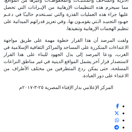
الأثرية والمتاحف والمكتبـات والمحفوظـات وغيرها من المواقع،
مما سيحرم هذه التنظيمات الإرهابية من الإيـرادات التي تحصل
عليها جراء هذه العمليات القذرة والتي تسـتخدم حاليـًا في دعـم
جهـود التجنيـد الـتي يقومـون بها، وفي تعزيز قدراتهم الميدانية على
تنظيم الهجمات الإرهابية وتنفيذها.
ولفت المرصد أن هذا القرار خطوة مهمة على طريق مواجهة
الاعتداءات المتكررة على المساجد والمراكز الثقافية الإسلامية في
الغرب، ودعا المرصد إلى بذل الجهود للبناء على هذا القرار
لاستصدار قرار آخر يشمل المواقع الدينية في غير مناطق النزاعات
المسلحة، حتى يمكن ردع المتطرفين من مختلف الأطراف من
الاعتداء على دور العبادة.
المركز الإعلامي بدار الإفتاء المصرية ٢٥-٣-٢٠١٧م