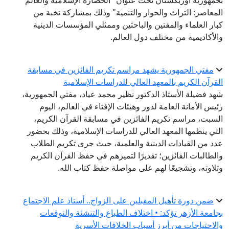
بجمهورية أوزبكستان تحت عنوان "الحضارة الإسلامية والعالم
المعاصر: التراث والحوار والتنمية" وذلك بمشاركة نخبة من
كبار العلماء والمفتين والباحثين وممثلي المؤسسات الدينية
والأكاديمية من مختلف دول العالم.
مفتي الجمهورية يشهد مراسم تكريم الفائزين في مسابقة
القرآن الكريم بالمعهد العالي للدراسات الإسلامية
شهد فضيلة الأستاذ الدكتور نظير محمد عياد، مفتي الجمهورية،
رئيس الأمانة العامة لدور وهيئات الإفتاء في العالم، اليوم
السبت، مراسم تكريم الفائزين في مسابقة القرآن الكريم،
التي ينظمها المعهد العالي للدراسات الإسلامية، وذلك بحضور
عدد من القيادات الدينية والعلمية، حيث جرى تكريم الطلاب
والطالبات الفائزين؛ تقديرًا لتميزهم في حفظ القرآن الكريم
وتلاوته، وتشجيعًا لهم على مواصلة حفظ كتاب الله.
ضمن دورة تأهيل المقبلين على الزواج.. أستاذ علم الاجتماع
بجامعة الأزهر تؤكد: • اختلاف الطباع والتنشئة والتوقعات
والاحتياجات من أبرز أسباب الخلافات الأسرية