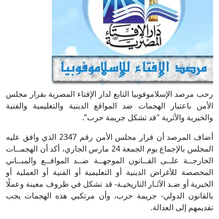
رحب مرصد الإسلاموفوبيا التابع لدار الإفتاء المصرية بقرار مجلس
الأمن باعتبار الهجمات ضد المواقع الدينية والتعليمية والفنية
والخيرية والأثرية "قد تشكل جريمة حرب”.
أضاف المرصد أن قرار مجلس الأمن رقم 2347 الذي وافق عليه
المجلس بالإجماع يوم الجمعة 24 مارس الجاري، أكد أن الهجمــات
الخارجــة علــى القــانون الموجهــة ضــد المواقــع والمبــاني
المخصصة للأغراض الدينية أو التعليمية أو الفنية أو العملية أو
الخيرية أو ضـد الآثـار التاريخيـة- قد تشكل في ظروف معينة وعملًا
بالقانون الدولي- جريمة حرب، وأن مرتكبي هذه الهجمات يجب
تقديمهم إلى العدالة.