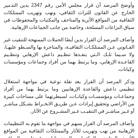
وأوضح المرصد أن قرار مجلس الأمن رقم 2347 يدين التدمير
الخارج عن القانون للتراث الثقافي، ونهب وتهريب الممتلكات
الثقافية من المواقع الأثرية والمتاحف والمكتبات والمحفوظات في
سياق النزاعات المسلحة، وخاصة من جانب الجماعات الإرهابية.
وأضاف المرصد أن القرار يدين أيضًا الحملات الممنهجة للتنقيب غير
القـانوني عـن الممتلكـات الثقافيـة، والمتاجرة بها والسـطو عليهـا،
ولا سـيما تلـك الـتي ينفـذها تنظـيم داعش الإرهابي وتنظـيم
القاعـدة الإرهابي، وما يرتبط بهما من أفراد وجماعات ومؤسسات
وكيانات.
وذكر المرصد أن القرار يعد نقلة نوعية في مواجهة استغلال
تنظيمي داعش والقاعدة الإرهابيين وما يرتبط بهما من أفراد
وجماعـات ومؤسسـات وكيانـات، لسيطرتهما على مساحات كبيرة
من الأراضي وتحقيق إيرادات عـن طريـق الانخـراط بشـكل مباشـر
أو غـير مباشـر في التنقيـب غـير المشـروع عن الأثار.
وأضاف المرصد أن القرار يسهم في مواجهة ما تقوم به التنظيمات
الإرهابية من نهب وتهريب للأثار والممتلكات الثقافية من المواقع