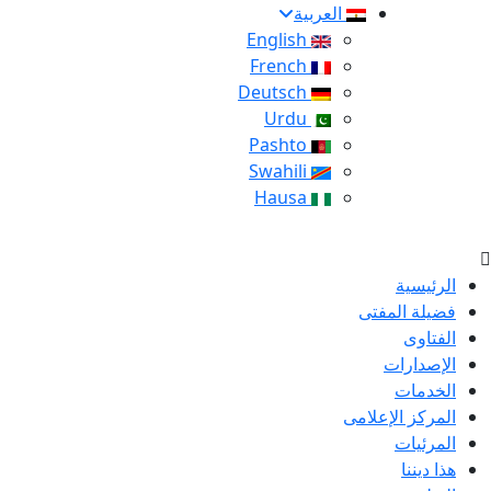
العربية
English
French
Deutsch
Urdu
Pashto
Swahili
Hausa
الرئيسية
فضيلة المفتى
الفتاوى
الإصدارات
الخدمات
المركز الإعلامى
المرئيات
هذا ديننا