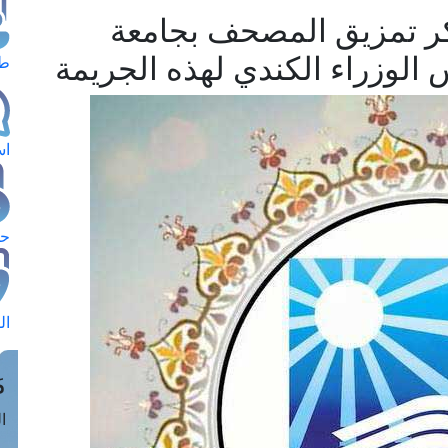
كر تمزيق المصحف بجامعة
يس الوزراء الكندي لهذه الجريمة
طل
اس
حج
ال
م
الق