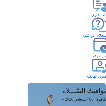
ب فتوى
تعلام عن فتوى
ز موعد
فتوى الهاتفية
َواقِيتُ الصَّـــلاة
اهرة · 06 أغسطس 2026 م