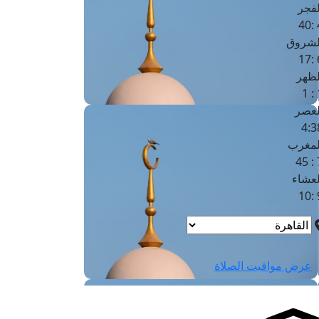
لفجر
4
لشروق
6
لظهر
1
لعصر
4:3
لمغرب
7 
لعشاء
9
عرض مواقيت الصلاة