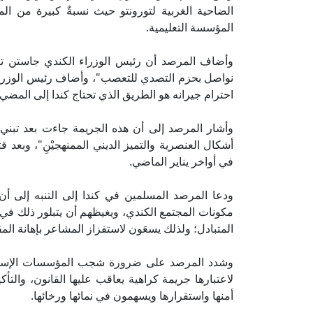
الضاحية الغربية لتورونتو حيث نسبةٌ كبيرة من ا
المؤسسة التعليمية.
وأضاف المرصد أن رئيس الوزراء الكندي جاستن ترو
نواصل بحزم التصدي للتعصب"، وأضاف رئيس الوزراء
احترام جيرانه هو الطريق الذي تحتاج كندا إلى المضي
وأشار المرصد إلى أن هذه الجريمة جاءت بعد تبني ا
أشكال العنصرية والتميز الديني الممنهجيْنِ"، و
في أواخر يناير الماضي.
ودعا المرصد المسلمين في كندا إلى التنبه إلى أن
مكونات المجتمع الكندي، ويغيظهم أن يتبلور ذلك في
المتبادل؛ ولذلك يسعَون لاستفزاز المشاعر بإهانة 
وشدد المرصد على ضرورة شجب المؤسسات الإسلامية
لاعتبارها جريمة كراهية يعاقب عليها القانون، وال
أمنها واستقرارها ويسهمون في نمائها ورخائها.