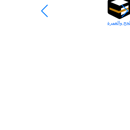
لحج والعمرة
رمضان