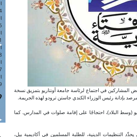
ا
 :40
ا
 :17
ا
 : 1
ا
8
ا
: 45
ا
 :10
 بعض المشاركين في اجتماع لرئاسة جامعة أونتاريو بتمزيق نسخة
رصد بإدانة رئيس الوزراء الكندي جاستن ترودو لهذه الجريمة.
 (وسط البلاد)، احتجاجًا على إقامة صلوات في المدارس. كما
يحدِّد التنظيمات الدينية، للطلبة المسلمين في أكاديمية بيل،