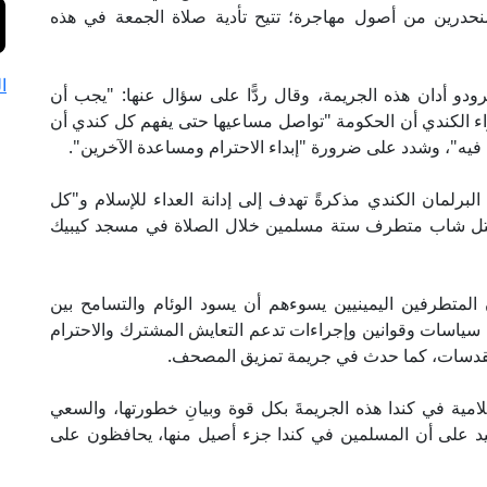
لمنحدرين من أصول مهاجرة؛ تتيح تأدية صلاة الجمعة في هذه
ا
دو أدان هذه الجريمة، وقال ردًّا على سؤال عنها: "يجب أن
 الكندي أن الحكومة "تواصل مساعيها حتى يفهم كل كندي أن
 فيه"، وشدد على ضرورة "إبداء الاحترام ومساعدة الآخرين".
لبرلمان الكندي مذكرةً تهدف إلى إدانة العداء للإسلام و"كل
بعد قتل شاب متطرف ستة مسلمين خلال الصلاة في مسجد كيبيك
 المتطرفين اليمينيين يسوءهم أن يسود الوئام والتسامح بين
 سياسات وقوانين وإجراءات تدعم التعايش المشترك والاحترام
المقدسات، كما حدث في جريمة تمزيق المصحف.
 في كندا هذه الجريمةَ بكل قوة وبيانِ خطورتها، والسعي
تأكيد على أن المسلمين في كندا جزء أصيل منها، يحافظون على