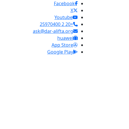
Facebook
X
Youtube
+20 2 25970400
ask@dar-alifta.org
huawei
App Store
Google Play