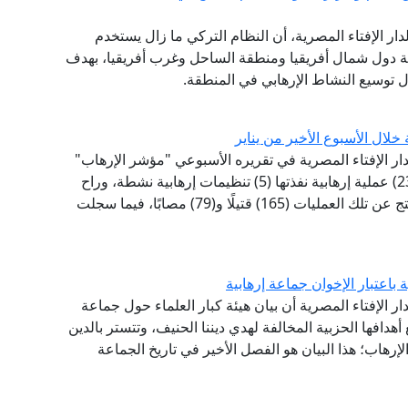
لدار الإفتاء المصرية، أن النظام التركي ما زال يستخدم
اصة دول شمال أفريقيا ومنطقة الساحل وغرب أفريقيا، بهدف
 توسيع النشاط الإرهابي في المنطقة.
لدار الإفتاء المصرية في تقريره الأسبوعي "مؤشر الإرهاب"
بأن (12) دولة شهدت خلال الأسبوع الأخير من يناير (23) عملية إرهابية نفذتها (5) تنظيمات إرهابية نشطة، وراح
ضحيتها (248) ما بين قتيل ومصاب ومختطف، حيث نتج عن تلك العمليات (165) قتيلًا و(79) مصابًا، فيما سجلت
ة باعتبار الإخوان جماعة إرهابية
دار الإفتاء المصرية أن بيان هيئة كبار العلماء حول جماعة
بع أهدافها الحزبية المخالفة لهدي ديننا الحنيف، وتتستر بالدين
لإرهاب؛ هذا البيان هو الفصل الأخير في تاريخ الجماعة