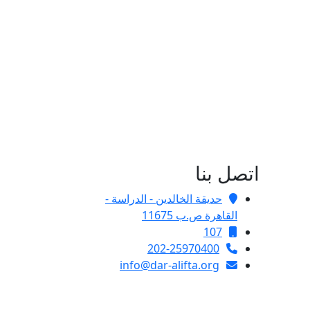
اتصل بنا
حديقة الخالدين - الدراسة -
القاهرة ص.ب 11675
107
202-25970400
info@dar-alifta.org