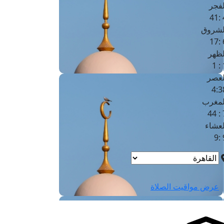
لفجر
4
لشروق
6
لظهر
1
لعصر
4:3
لمغرب
7 
لعشاء
9
عرض مواقيت الصلاة