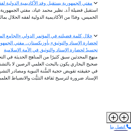
مفتي الجمهورية يستقبل وفد الأكاديمية الدولية لفق
استقبل فضيلة أ.د. نظير محمد عياد، مفتي الجمهورية، ر
الخميس، وفدًا من الأكاديمية الدولية لفقه الحلال بما
خلال كلمة فضيلته في المؤتمر الدولي «الجامع الم
لحضارة الإسناد والتوثيق» بأوزبكستان.. مفتي الجمه
تجسيدٌ لحضارة الإسناد والتوثيق في الأمة الإسلامية
منهج المحدثين سبق كثيرًا من المناهج الحديثة في ال
صحيح البخاري يكون بالبحث العلمي الرصين لا بالتشنج
في حقيقته تقويض حجية السُّنة النبوية ومصادر التشر
الإسناد ضرورة لترسيخ ثقافة التثبُّت والانضباط العلم
اتصل بنا