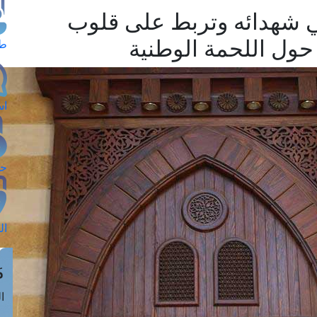
في شهدائه وتربط على قلوب
 حول اللحمة الوطنية
طل
اس
حج
ال
م
الق