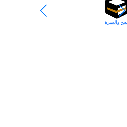
لحج والعمرة
رمضان