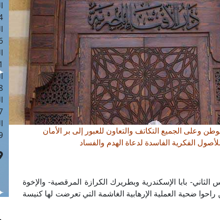
ا
 :41
ا
 :17
ا
 : 1
ا
8
ا
: 44
ا
الوطن وعلى الجميع التكاتف والتعاون للعبور إلى بر الأمان
 :9
 للأصول الفكرية الفاسدة لدعاة الهدم والفساد
 الثاني- بابا الإسكندرية وبطريرك الكرازة المرقصية- والإخوة
راحوا ضحية العملية الإرهابية الغاشمة التي تعرضت لها كنيسة