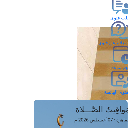
ب فتوى
تعلام عن فتوى
ز موعد
فتوى الهاتفية
َواقِيتُ الصَّـــلاة
اهرة · 07 أغسطس 2026 م