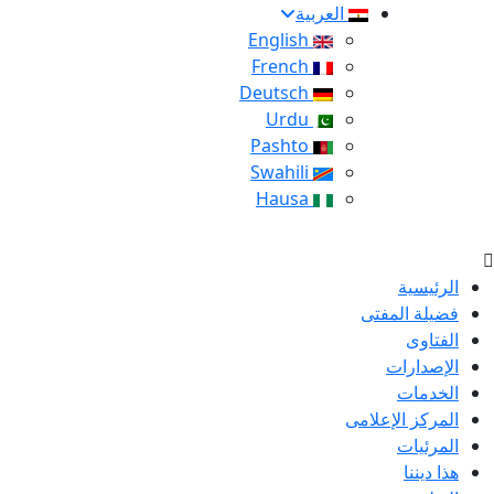
العربية
English
French
Deutsch
Urdu
Pashto
Swahili
Hausa
الرئيسية
فضيلة المفتى
الفتاوى
الإصدارات
الخدمات
المركز الإعلامى
المرئيات
هذا ديننا