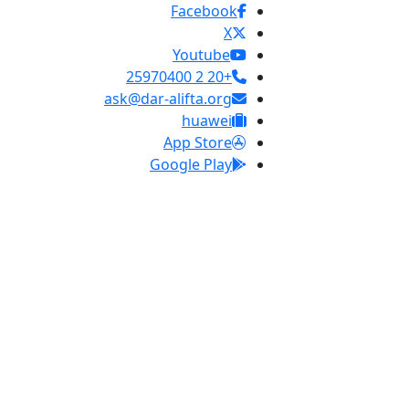
Facebook
X
Youtube
+20 2 25970400
ask@dar-alifta.org
huawei
App Store
Google Play