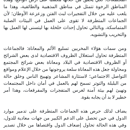
المناطق الرخوة تتمثل في مناطق المذهبية والطائفية، وهذا ما
يلعب عليه من خلال التفجيرات لبث الفتن وزعزعة الأوطان؛ لأن
الجماعات المتطرفة لا تقوى على العمل في البيئات الصلبة
المتماسكة، وبالتالي تحاول إحداث خلخلة بها ليتسنى لها العمل بها
والتخريب والتشويه.
ومن سمات هؤلاء المخربين تسليع الألم والمعاناة: فالجماعات
المتطرفة تحاول استغلال الظروف الاقتصادية لدى بعض الشرائح
أو الظروف الاقتصادية في البلاد ومعاناة بعض شرائح المجتمع
ومحاولة جعل هذه المعاناة سلعة يروجونها من خلال الإعلام ومواقع
التواصل الاجتماعي؛ لاستثارة المشاعر وتهييج الناس وخلق حالة
من البلبلة والتوتر تسمح لهم بالعمل في أمان داخل المجتمعات
وتهيئ لهم بيئة آمنة لغرس المتفجرات والمفرقعات، وهذا أمر
خطير لا بد أن يجابه بقوة.
يضاف لذلك حرص هذه الجماعات المتطرفة على تدمير موارد
الدول في حين تحصل على الدعم الكبير من جهات معادية للدول،
وفي هذه الحالة تحاول إضعاف الدول واقتصاها من خلال تصدير