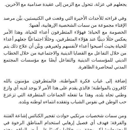
يجعلهم في عزلة، تتحول مع الزمن إلى عقيدة صدامية مع الآخرين.
وفي قراءته للأحداث الأخيرة التي وقعت في الكنيستين، بيَّن مرصد
الإفتاء مجموعة من سمات الشخصية الإرهابية، أهمها:
الخصومة مع الحياة؛ فهؤلاء المتطرفون أعداء للحياة، وهذا الأمر
يعكس خللًا دينيًّا عند هؤلاء المتطرفين، وخللًا اجتماعيًّا جعلهم أعداء
للحياة بحيث أصبحوا أعداء لأنفسهم ولغيرهم، وبيَّن أن علاج ذلك يتم
من خلال التفاعل مع القضايا الدينية والاجتماعية من خلال الخطاب
الديني للمؤسسات الدينية والتفاعل أيضًا مع مؤسسات المجتمع
المدني لمحاصرة الظاهرة.
إضافة إلى غياب فكرة المواطنة، فالمتطرفون مؤمنون بالله
كافرون بالمواطنة؛ فالذي يقدم على هذا الأمر لا يوجد لديه أي وازع
وطني تجاه بلده، وهذا ما تفعله الجماعات المتطرفة التي تزعزع
حب الوطن في نفوس الشباب وتفقده انتماءه لوطنه وبلده.
ومن سمات شخصيات مرتكبي حوادث تفجير الكنائس إشاعة الفتنة
والفرقة: فهدف أي فصيل إرهابي استخدام المناطق الرخوة في
المجتمعات؛ لكي يحقق من خلالها مكسبًا على أرض الواقع، وهذه