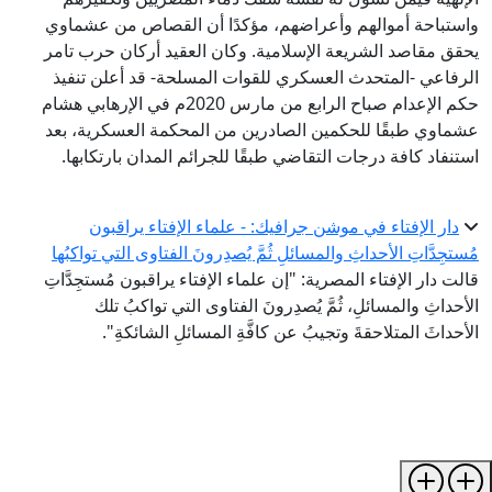
واستباحة أموالهم وأعراضهم، مؤكدًا أن القصاص من عشماوي
يحقق مقاصد الشريعة الإسلامية. وكان العقيد أركان حرب تامر
الرفاعي -المتحدث العسكري للقوات المسلحة- قد أعلن تنفيذ
حكم الإعدام صباح الرابع من مارس 2020م في الإرهابي هشام
عشماوي طبقًا للحكمين الصادرين من المحكمة العسكرية، بعد
استنفاد كافة درجات التقاضي طبقًا للجرائم المدان بارتكابها.
دار الإفتاء في موشن جرافيك: - علماء الإفتاء يراقبون
مُستجِدَّاتِ الأحداثِ والمسائلِ ثُمَّ يُصدِرونَ الفتاوى التي تواكبُها
قالت دار الإفتاء المصرية: "إن علماء الإفتاء يراقبون مُستجِدَّاتِ
الأحداثِ والمسائلِ، ثُمَّ يُصدِرونَ الفتاوى التي تواكبُ تلك
الأحداثَ المتلاحقةَ وتجيبُ عن كافَّةِ المسائلِ الشائكةِ".