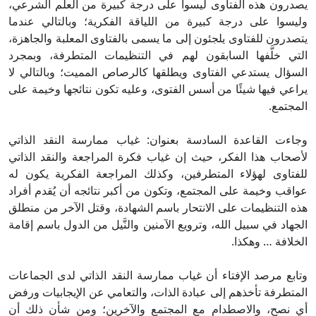
يصدرون هذه الفتاوى ليسوا على درجة كبيرة من العلم الشرعي،
وليسوا على درجة كبيرة من اللياقة الفكرية؛ وبالتالي عندما
يتصدرون للفتاوى يلجئون إلى ما يسمى بالفتاوى المعلبة والجاهزة،
التي خلَّفها السابقون لهم في التنظيمات المتطرفة، وبمجرد
السؤال يستدعي الفتاوى ويطلقها كالرصاص المميت؛ وبالتالي لا
يراعي فيها شيئًا من أسس الفتوى، وعليه تكون نتائجها وخيمة على
المجتمع.
وجاءت القاعدة السادسة بعنوان: غياب ممارسة النقد الذاتي
لأصحاب هذا الفكر، حيث إن غياب فكرة المراجعة والنقد الذاتي
للفتاوى لهؤلاء المتطرفين، وكذلك المراجعة الفكرية يكون له
عواقب وخيمة على المجتمع، وتكون من أكبر نتائجه أن يُقدم أفراد
هذه التنظيمات على الانتحار باسم الشهادة، وقتل الآخر من منطلق
الجهاد في سبيل الله، وترويع الآمنين والنَّيل من الدول باسم إقامة
الخلافة … وهكذا.
وتابع مرصد الإفتاء أن غياب ممارسة النقد الذاتي لدى الجماعات
المتطرفة تأخذهم إلى عبادة الذات، والتعامي عن الإيجابيات ورفض
أي نصح، والاصطدام مع المجتمع والآخرين؛ ومن شأن ذلك أن