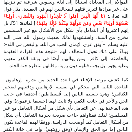
الموالاة إلى المعاداة استنادًا إلى أدلة ونصوص شرعية تم تنزيلها
على غير مرادها لتبرير قتلهم للمخالفين لهم في العقيدة، مثل قول
الله تعالى:
{يَا أَيُّهَا الَّذِينَ آمَنُوا لَا تَتَّخِذُوا الْيَهُودَ وَالنَّصَارَى أَوْلِيَاءَ
بَعْضُهُمْ أَوْلِيَاءُ بَعْضٍ وَمَنْ يَتَوَلَّهُمْ مِنْكُمْ فَإِنَّهُ مِنْهُمْ}
[المائدة: 51]ْ، بل
إنهم اعتبروا أن التعامل بأي شكل من الأشكال مع غير المسلمين
مخرج من الملة، واستشهدوا لذلك بحديث رسول الله صلى الله
عليه وسلم: «أوثق عرى الإيمان الحب في الله، والبغض في الله»؛
وبناءً على ذلك تحول المخالف لهم –نتيجة هذه القراءة العقيمة
والخاطئة- إلى كافر، ومن يواليهم أيضًا في بوتقة الكفر معهم،
وعليه يجوز، بل يجب قتلهم دون روية، وقاتلهم تنتظره جنة الخلد.
كما كشف مرصد الإفتاء في العدد الجديد من نشرة "إرهابيون"
القاعدة الثانية التي تتحكم في نفسية الإرهابيين ودفعتهم لتفجير
الكنائس؛ وهي: تقسيم الناس إلى فُسطاطين؛ أحدهما في جانب
الحق والآخر في جانب الكفر، ولا ثالث لهما (حسبما يزعمون)؛ وفي
هذه القاعدة نهى عن التعامل بأي شكل من أشكال التعامل مع غير
المسلمين؛ لذلك ففتاواهم جاءت صريحة بحرمة التعامل بأي شكل
من أشكال التعامل كما أوضحت الدراسة. ووفقًا لهذه القاعدة يكون
الناس إما مع الحق والإيمان (وفق رؤيتهم)، وإما في خانة الكفر