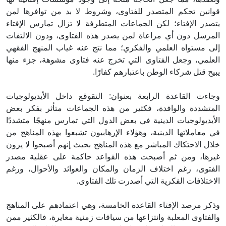
قوانين تحكم المتصدر للفتاوى، وشروط لا بد من توافرها لمن
يتصدر الإفتاء؛ لكن الجماعات المتطرفة لا تزال تمارس الإفتاء
المرسل دون أي مراعاة لمن يصدر هذه الفتاوى، ودون الالتفات
إلى مستواه العلمي والفكري؛ مما نتج عنه غياب المنهج الفقهي
العلمي، وجعل الفتاوى التي تخرج عنه فتاوى مشوهة، جزء منها
يبيح قتل شركاء الوطن باعتبارهم كفارًا.
وجاءت القاعدة الرابعة بعنوان: التقوقع داخل الأيديولوجيات
المتشددة والوافدة، فكثير من هذه الجماعات متأثر بفكر بعض
الأيديولوجيات الدينية في بعض الدول التي تمارس منهجًا متشددًا
في معاملاتها الدينية، وهؤلاء الإرهابيون تشبعوا بهذه المناهج من
خلال الاحتكاك المباشر مع هذه المناهج بحيث إنهم أصبحوا لا يرون
غيرها، ومن ثم أصبحت هذه القواعد حاكمة على عقلية مصدر
الفتوى، رغم اختلاف الزمان والمكان والعوائد والأحوال، ورغم
الاختلافات الفكرية التي أصدرت تلك الفتاوى.
وذكر مرصد الإفتاء القاعدة الخامسة، وهي اعتمادهم على المناهج
والفتاوى المعلبة وانتزاعها من سياقات زمنية مغايرة، فالكثير ممن