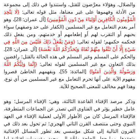
والضلال، وهؤلاء معرَّضون للقتل، واستندوا في ذلك إلى مجموعة
من الأدلة وفهموها على غير معناها، مثل قوله تعالى:
{لَا يَتَّخِذِ
الْمُؤْمِنُونَ الْكَافِرِينَ أَوْلِيَاءَ مِنْ دُونِ الْمُؤْمِنِينَ}
[آل عمران: 28]، وهو
أمر بعدم التعامل مع غير المسلمين (الكفار على حد وصفهم) سواء
بحبهم أو التقرب لهم أو إطعامهم أو خدمتهم، ومن يفعل ذلك
فحكمه حكمهم؛ لقوله تعالى:
{وَمَنْ يَفْعَلْ ذَلِكَ فَلَيْسَ مِنَ اللَّهِ فِي
شَيْءٍ إِلَّا أَنْ تَتَّقُوا مِنْهُمْ تُقَاةً وَيُحَذِّرُكُمُ اللَّهُ نَفْسَهُ}
[آل عمران: 28].
والحكم على المسلم وغير المسلم في هذه الحالة بالقتل؛ رافضين
بذلك التعاون مع غير المسلمين لقوله تعالى:
{إِنَّمَا وَلِيُّكُمُ اللَّهُ
وَرَسُولُهُ وَالَّذِينَ آمَنُوا}
[المائدة: 55]، وبفهمهم الخاطئ قصروا
مفهوم الآية على أنها تحرم التعامل مع غير المسلمين من أي نوع،
وهذا فهم مخالف للمعنى الصحيح للآية.
وذكر مرصد الإفتاء القاعدة الثالثة، وهي: الإفتاء المرسل؛ وهو
عامل خطير يؤثر في الفتاوى التي تصدر عن الجماعات المتطرفة،
فالإفتاء المرسل كان من الأطوار الأولى لعملية الإفتاء في العهد
النبوي وحتى منتصف القرن الثاني الهجري؛ ثم تحول بعد ذلك في
القرون التالية إلى شكل مؤسسي بعد تطور المسائل الإفتائية
وتعقدها، مما جعل الحاجة ملحَّة إلى وجود مؤسسات إفتائية لها