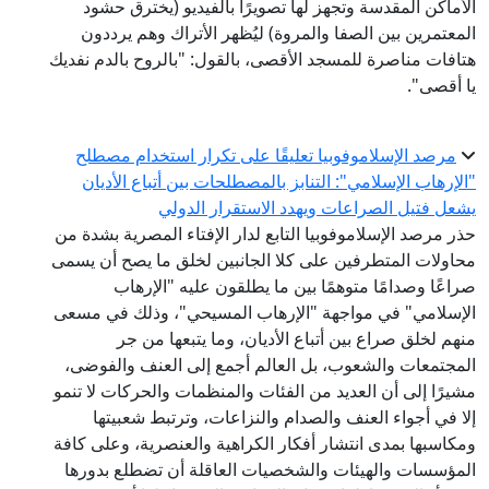
الأماكن المقدسة وتجهز لها تصويرًا بالفيديو (يخترق حشود
المعتمرين بين الصفا والمروة) ليُظهر الأتراك وهم يرددون
هتافات مناصرة للمسجد الأقصى، بالقول: "بالروح بالدم نفديك
يا أقصى".
مرصد الإسلاموفوبيا تعليقًا على تكرار استخدام مصطلح
"الإرهاب الإسلامي": التنابز بالمصطلحات بين أتباع الأديان
يشعل فتيل الصراعات ويهدد الاستقرار الدولي
حذر مرصد الإسلاموفوبيا التابع لدار الإفتاء المصرية بشدة من
محاولات المتطرفين على كلا الجانبين لخلق ما يصح أن يسمى
صراعًا وصدامًا متوهمًا بين ما يطلقون عليه "الإرهاب
الإسلامي" في مواجهة "الإرهاب المسيحي"، وذلك في مسعى
منهم لخلق صراع بين أتباع الأديان، وما يتبعها من جر
المجتمعات والشعوب، بل العالم أجمع إلى العنف والفوضى،
مشيرًا إلى أن العديد من الفئات والمنظمات والحركات لا تنمو
إلا في أجواء العنف والصدام والنزاعات، وترتبط شعبيتها
ومكاسبها بمدى انتشار أفكار الكراهية والعنصرية، وعلى كافة
المؤسسات والهيئات والشخصيات العاقلة أن تضطلع بدورها