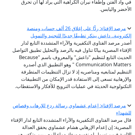
في وأد الفتن وإطفاء نيران الكراهية التي يراد لها أن تحرق
الأخضر واليابس.
مرصد الإفتاء: ردًّا على إغلاق 26 ألف حساب ومنصة
إلكترونية.. داعش يبتكر تطبيقًا جديدًا للتجنيد والتمويل
أصدر مرصد الفتاوى التكفيرية والآراء المتشددة التابع لدار
الإفتاء المصرية بيانًا تناول فيه بالرصد والتحليل تطبيق التواصل
الحديث التابع لتنظيم "داعش" والمعروف باسم "Because
Communication Matters " وهو التطبيق الذي أصدره
التنظيم لمتابعيه ومناصريه إذ لا تزال التنظيمات المتطرفة
والإرهابية تسعى إلى الاستفادة قدر الإمكان من التطبيقات
التكنولوجية الحديثة في عمليات الترويج للأفكار والاستقطاب.
مرصد الإفتاء: إعدام عشماوي رسالة ردع للإرهاب وقصاص
للشهداء
قال مرصد الفتاوى التكفيرية والآراء المتشددة التابع لدار الإفتاء
المصرية: إن إعدام الإرهابي هشام عشماوي يحقق العدالة
الإلهية فيمن تسول له نفسه سفك دماء المصريين وتكفيرهم