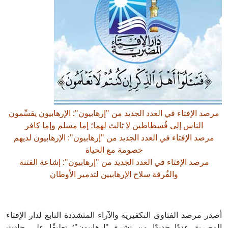
مرصد الإفتاء في العدد الجديد من "إرهابيون": الإرهابيون يقسِّمون
الناس إلى فُسطاطين لا ثالث لهما؛ إما مسلم وإما كافر
مرصد الإفتاء في العدد الجديد من "إرهابيون": الإرهابيون لديهم
خصومة مع الحياة
مرصد الإفتاء في العدد الجديد من "إرهابيون": إشاعة الفتنة
والفُرقة سلاح الإرهابيين لتدمير الأوطان
أصدر مرصد الفتاوى التكفيرية والآراء المتشددة التابع لدار الإفتاء
المصرية عددًا جديدًا من نشرة "إرهابيون"؛ تعليقًا على حادث